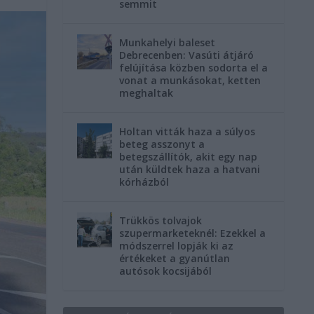
semmit
Munkahelyi baleset
Debrecenben: Vasúti átjáró
felújítása közben sodorta el a
vonat a munkásokat, ketten
meghaltak
Holtan vitták haza a súlyos
beteg asszonyt a
betegszállítók, akit egy nap
után küldtek haza a hatvani
kórházból
Trükkös tolvajok
szupermarketeknél: Ezekkel a
módszerrel lopják ki az
értékeket a gyanútlan
autósok kocsijából