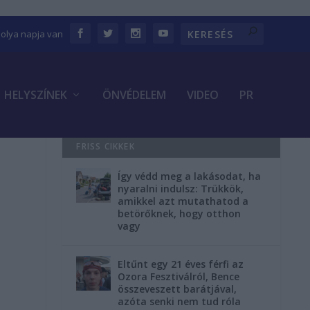
bolya napja van
HELYSZÍNEK
ÖNVÉDELEM
VIDEO
PR
FRISS CIKKEK
Így védd meg a lakásodat, ha
nyaralni indulsz: Trükkök,
amikkel azt mutathatod a
betörőknek, hogy otthon
vagy
Eltűnt egy 21 éves férfi az
Ozora Fesztiválról, Bence
összeveszett barátjával,
azóta senki nem tud róla