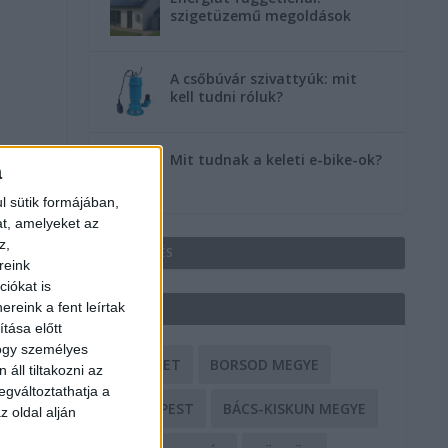
szigetüzemű megoldások
A csőbúvár szivattyúk: mit
kell tudni róluk?
Mit tudnak a keleti e-bike-ok?
a
l sütik formájában,
at, amelyeket az
z,
HIRDETÉS
reink
iókat is
reink a fent leírtak
CÍMKÉK
tása előtt
hogy személyes
BALESET
BORSOD MEGYE
áll tiltakozni az
egváltoztathatja a
BUDAPEST
BÁCS-KISKUN MEGYE
z oldal alján