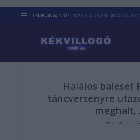
TRENDING:
Óriási razzia a budapesti piacokon, a kofá
Halálos baleset 
táncversenyre utaz
meghalt,
Írta:
KÉKVILLOGÓ
|