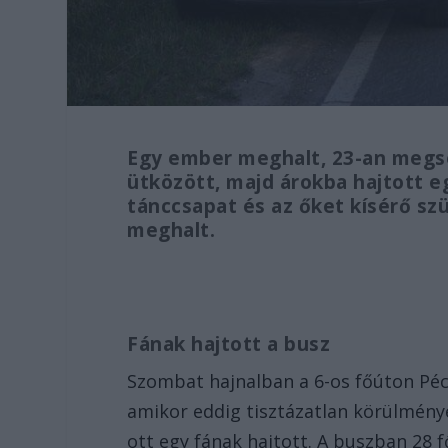
Egy ember meghalt, 23-an megsé
ütközött, majd árokba hajtott e
tánccsapat és az őket kísérő szü
meghalt.
Fának hajtott a busz
Szombat hajnalban a 6-os főúton Péc
amikor eddig tisztázatlan körülmény
ott egy fának hajtott. A buszban 28 f