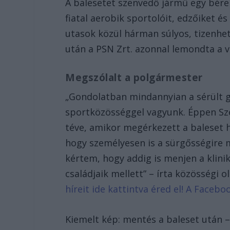
A balesetet szenvedő jármű egy bérel
fiatal aerobik sportolóit, edzőiket és
utasok közül hárman súlyos, tizenhe
után a PSN Zrt. azonnal lemondta a v
Megszólalt a polgármester
„Gondolatban mindannyian a sérült gy
sportközösséggel vagyunk. Éppen Sz
téve, amikor megérkezett a baleset h
hogy személyesen is a sürgősségire 
kértem, hogy addig is menjen a klini
családjaik mellett” – írta közösségi
híreit ide kattintva éred el! A Face
Kiemelt kép: mentés a baleset után