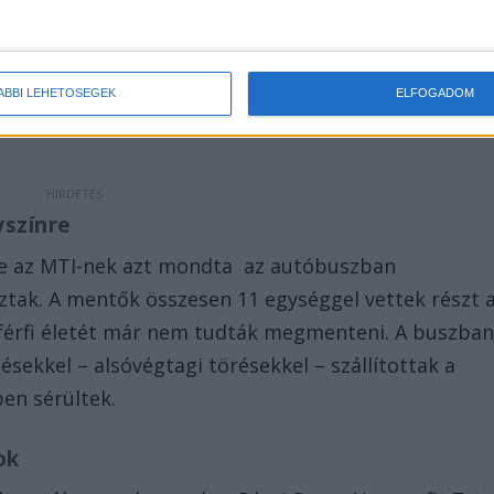
3 fő szenvedett sérülést. A baleset okait a Baranya
álos tömegszerencsétlenséget okozó közúti baleset
ÁBBI LEHETŐSÉGEK
ELFOGADOM
yszínre
je az MTI-nek azt mondta az autóbuszban
tak. A mentők összesen 11 egységgel vettek részt 
ő férfi életét már nem tudták megmenteni. A buszba
ésekkel – alsóvégtagi törésekkel – szállítottak a
ben sérültek.
ok