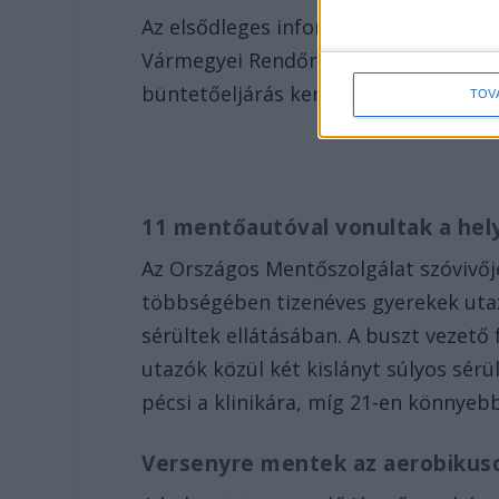
Az elsődleges információink szerint 2
Vármegyei Rendőr-főkapitányság hal
büntetőeljárás keretében vizsgálja.
TOV
11 mentőautóval vonultak a hel
Az Országos Mentőszolgálat szóvivő
többségében tizenéves gyerekek utaz
sérültek ellátásában. A buszt vezet
utazók közül két kislányt súlyos sérül
pécsi a klinikára, míg 21-en könnyeb
Versenyre mentek az aerobikus