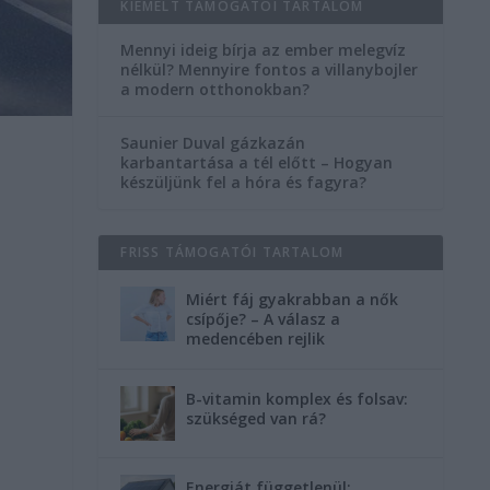
KIEMELT TÁMOGATÓI TARTALOM
Mennyi ideig bírja az ember melegvíz
nélkül? Mennyire fontos a villanybojler
a modern otthonokban?
Saunier Duval gázkazán
karbantartása a tél előtt – Hogyan
készüljünk fel a hóra és fagyra?
FRISS TÁMOGATÓI TARTALOM
Miért fáj gyakrabban a nők
csípője? – A válasz a
medencében rejlik
B-vitamin komplex és folsav:
szükséged van rá?
Energiát függetlenül: