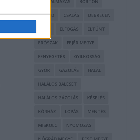
BÁNTALMAZÁS
BÖRTÖN
CSALÁD
CSALÁS
DEBRECEN
DROG
ELFOGÁS
ELTŰNT
ERŐSZAK
FEJÉR MEGYE
FENYEGETÉS
GYILKOSSÁG
GYŐR
GÁZOLÁS
HALÁL
a
HALÁLOS BALESET
n
HALÁLOS GÁZOLÁS
KÉSELÉS
KÓRHÁZ
LOPÁS
MENTÉS
MISKOLC
NYOMOZÁS
NÓGRÁD MEGYE
PEST MEGYE