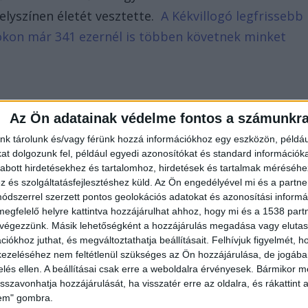
lyszínen életét vesztette.
A Kékvillogó legfrissebb
bookon már 341 ezernél is többen követnek minket
Az Ön adatainak védelme fontos a számunkr
nk tárolunk és/vagy férünk hozzá információkhoz egy eszközön, példáu
t dolgozunk fel, például egyedi azonosítókat és standard információk
abott hirdetésekhez és tartalomhoz, hirdetések és tartalmak méréséhe
és szolgáltatásfejlesztéshez küld.
Az Ön engedélyével mi és a partne
dszerrel szerzett pontos geolokációs adatokat és azonosítási informác
megfelelő helyre kattintva hozzájárulhat ahhoz, hogy mi és a 1538 partne
 végezzünk. Másik lehetőségként a hozzájárulás megadása vagy elutasí
iókhoz juthat, és megváltoztathatja beállításait.
Felhívjuk figyelmét, 
ezeléséhez nem feltétlenül szükséges az Ön hozzájárulása, de jogában 
zelés ellen. A beállításai csak erre a weboldalra érvényesek. Bármikor m
isszavonhatja hozzájárulását, ha visszatér erre az oldalra, és rákattint a
lem" gombra.