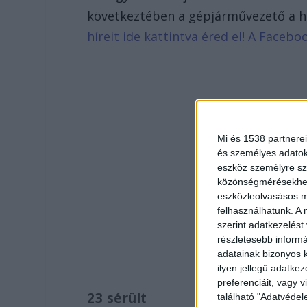
következtében a gépjárművezető a he
híreit ide kattintva éred el! A Face
Mi és 1538 partnerei
és személyes adatoka
eszköz személyre sz
közönségmérésekhez 
eszközleolvasásos mó
felhasználhatunk. A 
szerint adatkezelést
részletesebb informác
adatainak bizonyos k
ilyen jellegű adatke
preferenciáit, vagy v
23 sérült
található "Adatvéde