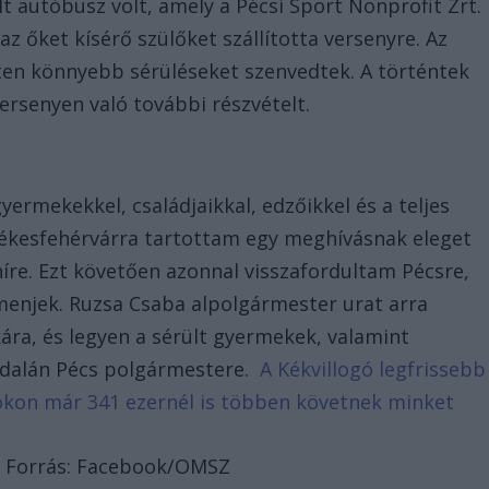
t autóbusz volt, amely a Pécsi Sport Nonprofit Zrt.
 az őket kísérő szülőket szállította versenyre. Az
ten könnyebb sérüléseket szenvedtek. A történtek
ersenyen való további részvételt.
ermekekkel, családjaikkal, edzőikkel és a teljes
ékesfehérvárra tartottam egy meghívásnak eleget
íre. Ezt követően azonnal visszafordultam Pécsre,
menjek. Ruzsa Csaba alpolgármester urat arra
kára, és legyen a sérült gyermekek, valamint
 oldalán Pécs polgármestere.
A Kékvillogó legfrissebb
bookon már 341 ezernél is többen követnek minket
 – Forrás: Facebook/OMSZ