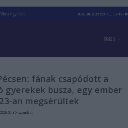
kra figyeltek...
2026. augusztus 7., 3:39:20
- I
FRISS
Pécsen: fának csapódott a
ó gyerekek busza, egy ember
 23-an megsérültek
2026.05.30. szombat