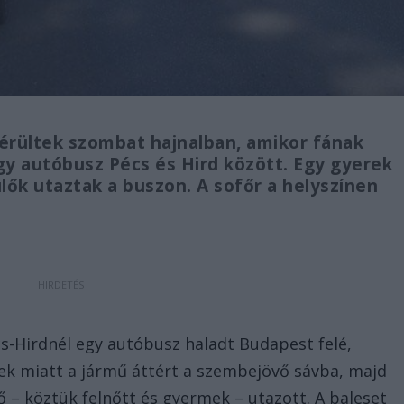
rültek szombat hajnalban, amikor fának
gy autóbusz Pécs és Hird között. Egy gyerek
lők utaztak a buszon. A sofőr a helyszínen
s-Hirdnél egy autóbusz haladt Budapest felé,
ek miatt a jármű áttért a szembejövő sávba, majd
ő – köztük felnőtt és gyermek – utazott. A baleset