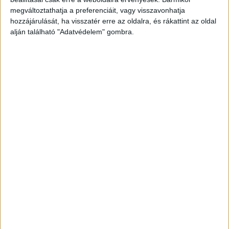
Facebookon már 341 ezernél is többen követnek
megváltoztathatja a preferenciáit, vagy visszavonhatja
minket
hozzájárulását, ha visszatér erre az oldalra, és rákattint az oldal
alján található "Adatvédelem" gombra.
Drog hatása alatt lehetett a sofőr