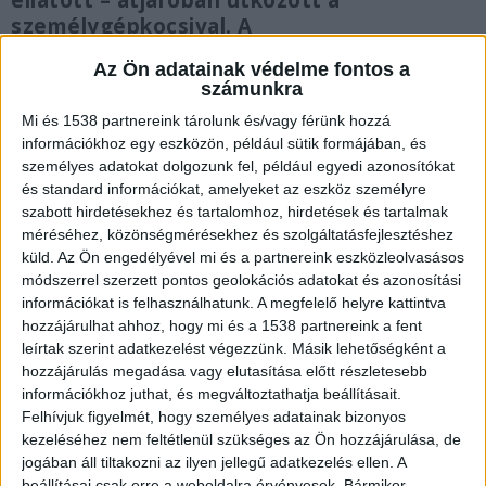
ellátott – átjáróban ütközött a
személygépkocsival. A
katasztrófavédelem tájékoztatása szerint
Az Ön adatainak védelme fontos a
az autóban utazók mindannyian kiestek a
számunkra
járműből a baleset következtében.
Mi és 1538 partnereink tárolunk és/vagy férünk hozzá
információkhoz egy eszközön, például sütik formájában, és
személyes adatokat dolgozunk fel, például egyedi azonosítókat
és standard információkat, amelyeket az eszköz személyre
szabott hirdetésekhez és tartalomhoz, hirdetések és tartalmak
A tilos jelzés ellenére hajtott a sínekre
méréséhez, közönségmérésekhez és szolgáltatásfejlesztéshez
küld.
Az Ön engedélyével mi és a partnereink eszközleolvasásos
Az az autós figyelmen kívül hagyta a tilos jelzést,
módszerrel szerzett pontos geolokációs adatokat és azonosítási
és a Szolnok felől Budapest irányába közlekedő
információkat is felhasználhatunk. A megfelelő helyre kattintva
hozzájárulhat ahhoz, hogy mi és a 1538 partnereink a fent
vonat elé hajtott. Az autóban utazó három férfi
leírtak szerint adatkezelést végezzünk. Másik lehetőségként a
azonosítása is sok időbe telt, végül a hatóságok
hozzájárulás megadása vagy elutasítása előtt részletesebb
szerint egy 26, egy 29 és egy 32 éves személy halt
információkhoz juthat, és megváltoztathatja beállításait.
Felhívjuk figyelmét, hogy személyes adatainak bizonyos
meg az éjjeli balesetben.
A Kékvillogó
kezeléséhez nem feltétlenül szükséges az Ön hozzájárulása, de
legfrissebb híreit ide kattintva éred el! A
jogában áll tiltakozni az ilyen jellegű adatkezelés ellen. A
beállításai csak erre a weboldalra érvényesek. Bármikor