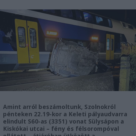
Amint arról beszámoltunk, Szolnokról
pénteken 22.19-kor a Keleti pályaudvarra
elindult S60-as (3351) vonat Sülysápon a
Kiskókai utcai – fény és félsorompóval