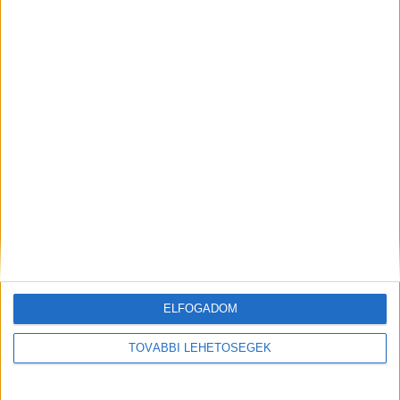
Facebook/Tiszalökieknek
MEGOSZTÁS:
ELFOGADOM
TOVÁBBI LEHETŐSÉGEK