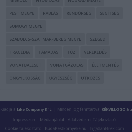
MISKOLC
NYOMOZÁS
NÓGRÁD MEGYE
PEST MEGYE
RABLÁS
RENDŐRSÉG
SEGÍTSÉG
SOMOGY MEGYE
SZABOLCS-SZATMÁR-BEREG MEGYE
SZEGED
TRAGÉDIA
TÁMADÁS
TŰZ
VEREKEDÉS
VONATBALESET
VONATGÁZOLÁS
ÉLETMENTÉS
ÖNGYILKOSSÁG
ÜGYÉSZSÉG
ÜTKÖZÉS
Kiadja a
| Minden jog fenntartva!
Like Company Kft.
KÉKVILLOGO.hu
Impresszum
Médiaajánlat
Adatvédelmi Tájékoztató
Cookie tájékoztató
BudaPestkörnyéke.hu
IngatlanHírek.com