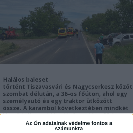
Halálos baleset
történt Tiszavasvári és Nagycserkesz közöt
szombat délután, a 36-os főúton, ahol egy
személyautó és egy traktor ütközött
össze. A karambol következtében mindkét
jármű teljesen kiégett. Az autó sofőrje a
helyszínen életét vesztette, a traktor
Az Ön adatainak védelme fontos a
számunkra
vezetőjét pedig súlyos sérülésekkel,