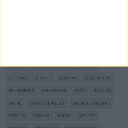
HIRDETÉS
CÍMKÉK
BALESET
BORSOD MEGYE
BUDAPEST
BÁCS-KISKUN MEGYE
BÁNTALMAZÁS
BÖRTÖN
CSALÁD
CSALÁS
DEBRECEN
DROG
ELFOGÁS
ELTŰNT
ERŐSZAK
FEJÉR MEGYE
FENYEGETÉS
GYILKOSSÁG
GYŐR
GÁZOLÁS
HALÁL
HALÁLOS BALESET
HALÁLOS GÁZOLÁS
KÉSELÉS
KÓRHÁZ
LOPÁS
MENTÉS