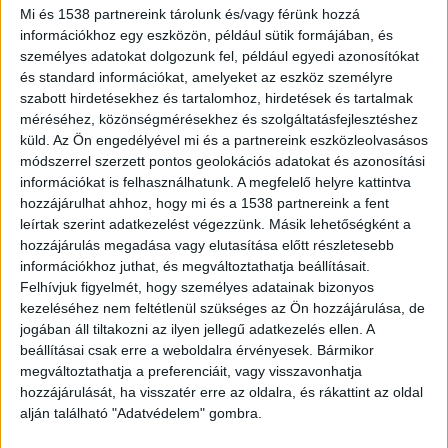
mentőhelikopterrel szállították kórházba.
Mi és 1538 partnereink tárolunk és/vagy férünk hozzá
információkhoz egy eszközön, például sütik formájában, és
személyes adatokat dolgozunk fel, például egyedi azonosítókat
és standard információkat, amelyeket az eszköz személyre
szabott hirdetésekhez és tartalomhoz, hirdetések és tartalmak
méréséhez, közönségmérésekhez és szolgáltatásfejlesztéshez
Kigyulladtak a járművek
küld.
Az Ön engedélyével mi és a partnereink eszközleolvasásos
Borzalmas tragédia történt Tiszavasvári és
módszerrel szerzett pontos geolokációs adatokat és azonosítási
információkat is felhasználhatunk. A megfelelő helyre kattintva
Nagycserkesz között a 36-os úton, ahol egy
hozzájárulhat ahhoz, hogy mi és a 1538 partnereink a fent
személyautó egyenes szakaszon áttért a
leírtak szerint adatkezelést végezzünk. Másik lehetőségként a
hozzájárulás megadása vagy elutasítása előtt részletesebb
szemközti sávba, és frontálisan ütközött egy
információkhoz juthat, és megváltoztathatja beállításait.
szabályosan haladó traktorral. A becsapódás
Felhívjuk figyelmét, hogy személyes adatainak bizonyos
kezeléséhez nem feltétlenül szükséges az Ön hozzájárulása, de
erejétől mindkét jármű azonnal kigyulladt, a
jogában áll tiltakozni az ilyen jellegű adatkezelés ellen. A
lángok pedig a környező aljnövényzetre is
beállításai csak erre a weboldalra érvényesek. Bármikor
átterjedtek.
A Kékvillogó legfrissebb híreit ide
megváltoztathatja a preferenciáit, vagy visszavonhatja
hozzájárulását, ha visszatér erre az oldalra, és rákattint az oldal
kattintva éred el! A Facebookon már 341 ezernél
alján található "Adatvédelem" gombra.
is többen követnek minket