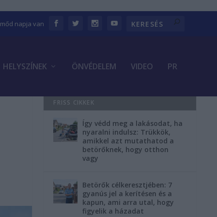
Emőd napja van
HELYSZÍNEK
ÖNVÉDELEM
VIDEO
PR
FRISS CIKKEK
Így védd meg a lakásodat, ha
nyaralni indulsz: Trükkök,
amikkel azt mutathatod a
betörőknek, hogy otthon
vagy
Betörők célkeresztjében: 7
gyanús jel a kerítésen és a
kapun, ami arra utal, hogy
figyelik a házadat