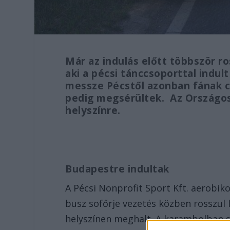
Már az indulás előtt többször ro
aki a pécsi tánccsoporttal indu
messze Pécstől azonban fának c
pedig megsérültek. Az Országos
helyszínre.
Budapestre indultak
A Pécsi Nonprofit Sport Kft. aerobik
busz sofőrje vezetés közben rosszul l
helyszínen meghalt. A karambolban 