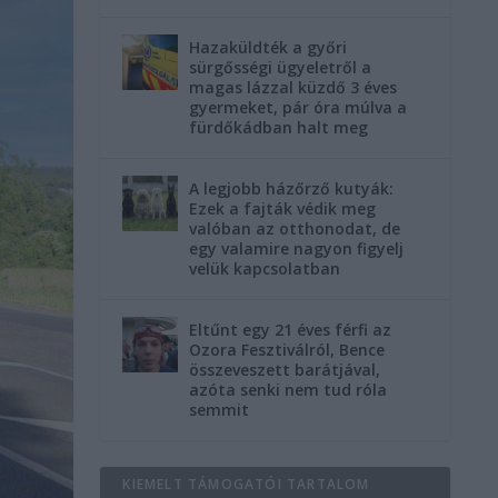
Hazaküldték a győri
sürgősségi ügyeletről a
magas lázzal küzdő 3 éves
gyermeket, pár óra múlva a
fürdőkádban halt meg
A legjobb házőrző kutyák:
Ezek a fajták védik meg
valóban az otthonodat, de
egy valamire nagyon figyelj
velük kapcsolatban
Eltűnt egy 21 éves férfi az
Ozora Fesztiválról, Bence
összeveszett barátjával,
azóta senki nem tud róla
semmit
KIEMELT TÁMOGATÓI TARTALOM