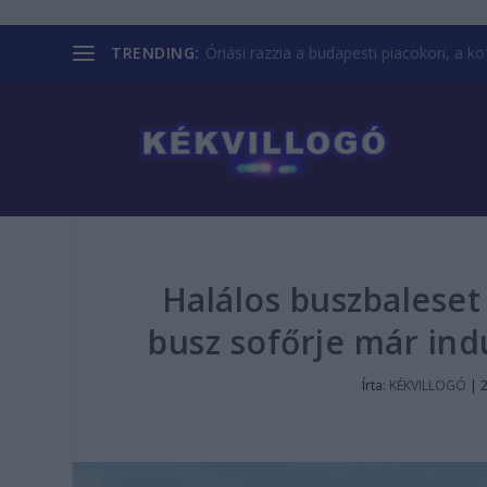
TRENDING:
Óriási razzia a budapesti piacokon, a kofá
Halálos buszbaleset 
busz sofőrje már indu
Írta:
KÉKVILLOGÓ
|