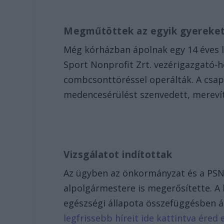
Megműtöttek az egyik gyereke
Még kórházban ápolnak egy 14 éves l
Sport Nonprofit Zrt. vezérigazgató-he
combcsonttöréssel operálták. A csapa
medencesérülést szenvedett, mereví
Vizsgálatot indítottak
Az ügyben az önkormányzat és a PSN Zr
alpolgármestere is megerősítette. A h
egészségi állapota összefüggésben ál
legfrissebb híreit ide kattintva ére