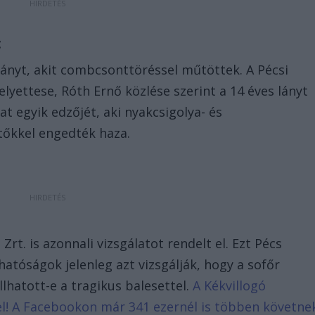
t
ányt, akit combcsonttöréssel műtöttek. A Pécsi
lyettese, Róth Ernő közlése szerint a 14 éves lányt
t egyik edzőjét, aki nyakcsigolya- és
tőkkel engedték haza.
t. is azonnali vizsgálatot rendelt el. Ezt Pécs
atóságok jelenleg azt vizsgálják, hogy a sofőr
lhatott-e a tragikus balesettel.
A Kékvillogó
d el! A Facebookon már 341 ezernél is többen követne