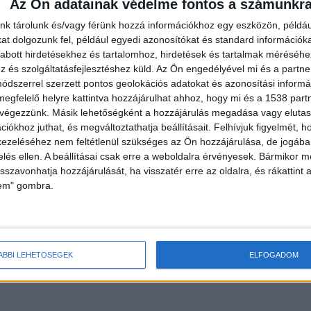
Az Ön adatainak védelme fontos a számunkr
s előtt sápadt volt és rosszullétre panaszkodott.
rfi nem érezte jól magát. Egyiküknek állítólag azt
nk tárolunk és/vagy férünk hozzá információkhoz egy eszközön, példáu
t dolgozunk fel, például egyedi azonosítókat és standard információk
unkáját, ezért mindenképpen el kell indulnia az útra.
abott hirdetésekhez és tartalomhoz, hirdetések és tartalmak méréséhe
attintva éred el! A Facebookon már 341 ezernél is
és szolgáltatásfejlesztéshez küld.
Az Ön engedélyével mi és a partne
dszerrel szerzett pontos geolokációs adatokat és azonosítási informác
megfelelő helyre kattintva hozzájárulhat ahhoz, hogy mi és a 1538 partne
 végezzünk. Másik lehetőségként a hozzájárulás megadása vagy elutasí
iókhoz juthat, és megváltoztathatja beállításait.
Felhívjuk figyelmét, 
ezeléséhez nem feltétlenül szükséges az Ön hozzájárulása, de jogában 
zelés ellen. A beállításai csak erre a weboldalra érvényesek. Bármikor m
isszavonhatja hozzájárulását, ha visszatér erre az oldalra, és rákattint a
lem" gombra.
ÁBBI LEHETŐSÉGEK
ELFOGADOM