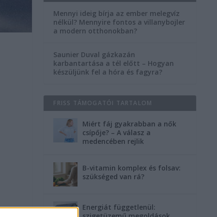
Mennyi ideig bírja az ember melegvíz
nélkül? Mennyire fontos a villanybojler
a modern otthonokban?
Saunier Duval gázkazán
karbantartása a tél előtt – Hogyan
készüljünk fel a hóra és fagyra?
FRISS TÁMOGATÓI TARTALOM
Miért fáj gyakrabban a nők
csípője? – A válasz a
medencében rejlik
B-vitamin komplex és folsav:
szükséged van rá?
Energiát függetlenül:
szigetüzemű megoldások