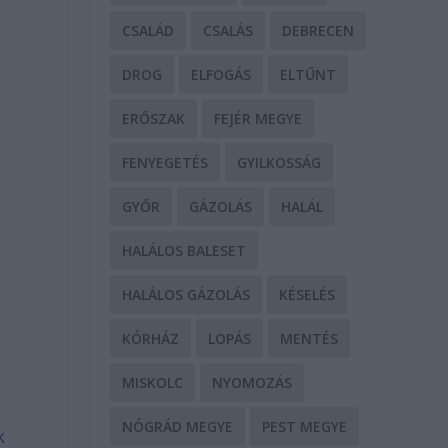
CSALÁD
CSALÁS
DEBRECEN
DROG
ELFOGÁS
ELTŰNT
ERŐSZAK
FEJÉR MEGYE
FENYEGETÉS
GYILKOSSÁG
GYŐR
GÁZOLÁS
HALÁL
HALÁLOS BALESET
HALÁLOS GÁZOLÁS
KÉSELÉS
KÓRHÁZ
LOPÁS
MENTÉS
MISKOLC
NYOMOZÁS
NÓGRÁD MEGYE
PEST MEGYE
k