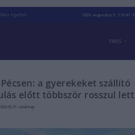
kra figyeltek...
2026. augusztus 9., 1:15:47
- 
FRISS
Pécsen: a gyerekeket szállító
lás előtt többször rosszul lett
2026.05.31. vasárnap