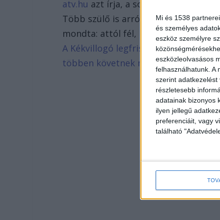
atv.hu
azt írja, a sofőr már az indulá
Több szülő is arról beszélt, hogy a fé
Mi és 1538 partnerei
és személyes adatoka
mondta: attól fél, hogy elveszíti a m
eszköz személyre sz
A Kékvillogó legfrissebb híreit ide k
közönségmérésekhez 
eszközleolvasásos mó
többen követnek minket
felhasználhatunk. A 
szerint adatkezelést
részletesebb informác
adatainak bizonyos k
ilyen jellegű adatke
preferenciáit, vagy v
található "Adatvéde
TOV