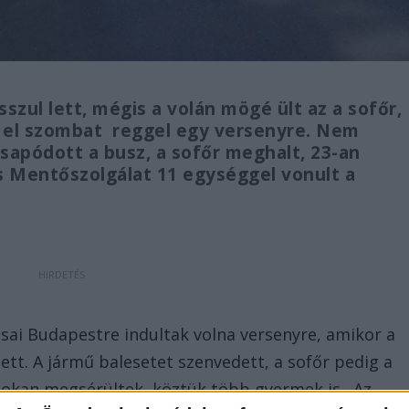
sszul lett, mégis a volán mögé ült az a sofőr,
lt el szombat reggel egy versenyre. Nem
sapódott a busz, a sofőr meghalt, 23-an
 Mentőszolgálat 11 egységgel vonult a
osai Budapestre indultak volna versenyre, amikor a
ett. A jármű balesetet szenvedett, a sofőr pedig a
sokan megsérültek, köztük több gyermek is. Az