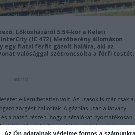
kező, Lőkösházáról 5:54-kor a Keleti
 InterCity (IC 472) Mezőberény állomáson
egy fiatal férfit gázolt halálra, aki az
vonat valósággal szétroncsolta a férfi testét.
esetet elkerülhetetlen volt. Az utasok is már csak a
gató zörgést hallottak. A gázolás után a látvány
l és a hátsó részén, hogy a sétálókat nyomatékosan
lá.
A Kékvillogó legfrissebb híreit ide kattintva éred
Az Ön adatainak védelme fontos a számunkr