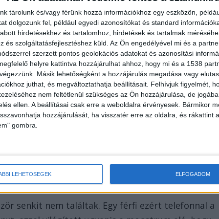
 többen követnek minket
nk tárolunk és/vagy férünk hozzá információkhoz egy eszközön, példáu
t dolgozunk fel, például egyedi azonosítókat és standard információk
abott hirdetésekhez és tartalomhoz, hirdetések és tartalmak méréséhe
és szolgáltatásfejlesztéshez küld.
Az Ön engedélyével mi és a partne
dszerrel szerzett pontos geolokációs adatokat és azonosítási informác
megfelelő helyre kattintva hozzájárulhat ahhoz, hogy mi és a 1538 partne
 végezzünk. Másik lehetőségként a hozzájárulás megadása vagy elutasí
iókhoz juthat, és megváltoztathatja beállításait.
Felhívjuk figyelmét, 
ezeléséhez nem feltétlenül szükséges az Ön hozzájárulása, de jogában 
zelés ellen. A beállításai csak erre a weboldalra érvényesek. Bármikor m
isszavonhatja hozzájárulását, ha visszatér erre az oldalra, és rákattint a
lem" gombra.
ÁBBI LEHETŐSÉGEK
ELFOGADOM
zör senkit nem találtak. Egy férfi ezért telefonnal a