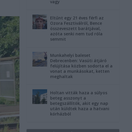
vagy
Eltűnt egy 21 éves férfi az
Ozora Fesztiválról, Bence
összeveszett barátjával,
azóta senki nem tud róla
semmit
Munkahelyi baleset
Debrecenben: Vasúti átjáró
felújítása közben sodorta el a
vonat a munkásokat, ketten
meghaltak
Holtan vitták haza a súlyos
beteg asszonyt a
betegszállítók, akit egy nap
után küldtek haza a hatvani
kórházból