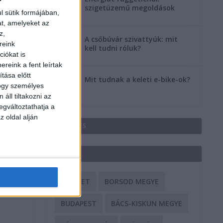
szigetüzemű megoldások
l sütik formájában,
at, amelyeket az
z,
A csőbúvár szivattyúk: mit
reink
kell tudni róluk?
iókat is
reink a fent leírtak
tása előtt
Mit tudnak a keleti e-bike-ok?
hogy személyes
áll tiltakozni az
egváltoztathatja a
z oldal alján
HIRDETÉS
CÍMKÉK
BALESET
BORSOD MEGYE
BUDAPEST
BÁCS-KISKUN MEGYE