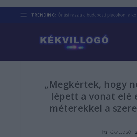
TRENDING:
Óriási razzia a budapesti piacokon, a kofá
„Megkértek, hogy n
lépett a vonat el
méterekkel a szere
Írta:
KÉKVILLOGÓ
|