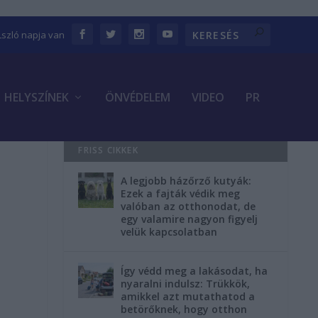
Lszló napja van
HELYSZÍNEK
ÖNVÉDELEM
VIDEO
PR
FRISS CIKKEK
A legjobb házőrző kutyák:
Ezek a fajták védik meg
valóban az otthonodat, de
egy valamire nagyon figyelj
velük kapcsolatban
Így védd meg a lakásodat, ha
nyaralni indulsz: Trükkök,
amikkel azt mutathatod a
betörőknek, hogy otthon