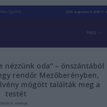
kra figyeltek...
2026. augusztus 8., 8:06:12
- 
FRISS
e nézzünk oda” – önszántából
é egy rendőr Mezőberényben,
lvény mögött találták meg a
testét
2026.05.31. vasárnap