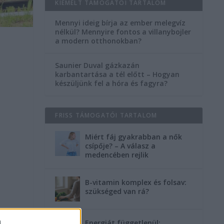
KIEMELT TÁMOGATÓI TARTALOM
Mennyi ideig bírja az ember melegvíz
nélkül? Mennyire fontos a villanybojler
a modern otthonokban?
Saunier Duval gázkazán
karbantartása a tél előtt – Hogyan
készüljünk fel a hóra és fagyra?
FRISS TÁMOGATÓI TARTALOM
Miért fáj gyakrabban a nők
csípője? – A válasz a
medencében rejlik
B-vitamin komplex és folsav:
szükséged van rá?
a
Energiát függetlenül: