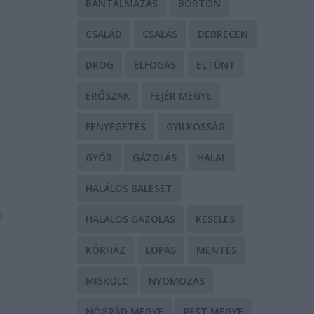
BÁNTALMAZÁS
BÖRTÖN
CSALÁD
CSALÁS
DEBRECEN
DROG
ELFOGÁS
ELTŰNT
ERŐSZAK
FEJÉR MEGYE
FENYEGETÉS
GYILKOSSÁG
GYŐR
GÁZOLÁS
HALÁL
HALÁLOS BALESET
l
HALÁLOS GÁZOLÁS
KÉSELÉS
KÓRHÁZ
LOPÁS
MENTÉS
MISKOLC
NYOMOZÁS
NÓGRÁD MEGYE
PEST MEGYE