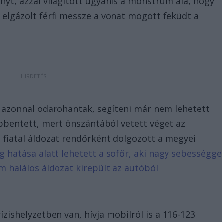
nyt, azzal világított ugyanis a monstrum alá, hogy
z elgázolt férfi messze a vonat mögött feküdt a
 azonnal odarohantak, segíteni már nem lehetett
öbbentett, mert önszántából vetett véget az
a fiatal áldozat rendőrként dolgozott a megyei
g hatása alatt lehetett a sofőr, aki nagy sebességge
m halálos áldozat kirepült az autóból
zishelyzetben van, hívja mobilról is a 116-123