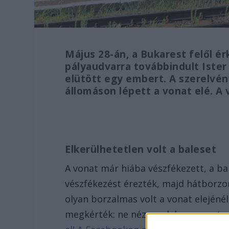
Május 28-án, a Bukarest felől ér
pályaudvarra továbbindult Ister
elütött egy embert. A szerelvény 
állomáson lépett a vonat elé. A 
Elkerülhetetlen volt a baleset
A vonat már hiába vészfékezett, a bal
vészfékezést érezték, majd hátborzon
olyan borzalmas volt a vonat elejéné
megkérték: ne nézzenek be a vonat a