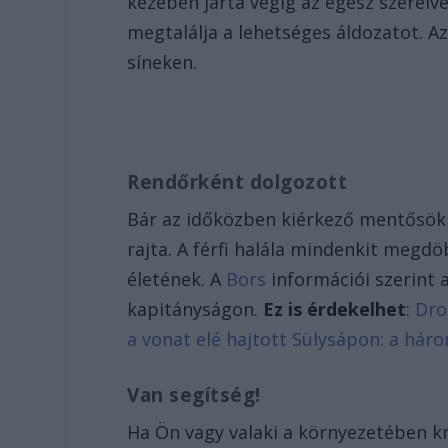
kezében járta végig az egész szerelvé
megtalálja a lehetséges áldozatot. A
síneken.
Rendőrként dolgozott
Bár az időközben kiérkező mentősök
rajta. A férfi halála mindenkit megd
életének. A
Bors
információi szerint 
kapitányságon.
Ez is érdekelhet
:
Dro
a vonat elé hajtott Sülysápon: a háro
Van segítség!
Ha Ön vagy valaki a környezetében krí