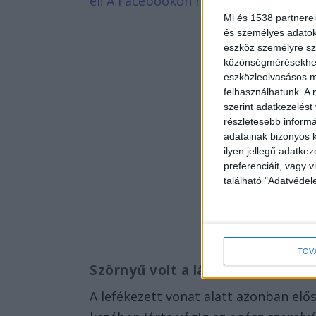
el! A Facebookon már 341 ezernél is
Mi és 1538 partnerei
és személyes adatoka
eszköz személyre sz
közönségmérésekhez 
eszközleolvasásos mó
felhasználhatunk. A 
szerint adatkezelést
részletesebb informác
adatainak bizonyos k
ilyen jellegű adatke
preferenciáit, vagy v
található "Adatvéde
TOV
Szörnyű volt a látvány
A lefékezett vonat alatt azonban elős