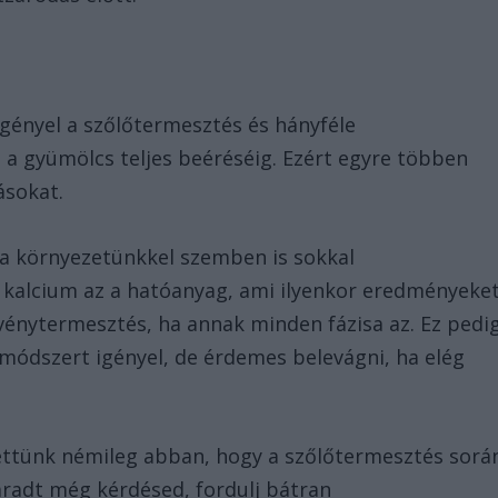
gényel a szőlőtermesztés és hányféle
a gyümölcs teljes beéréséig. Ezért egyre többen
ásokat.
a környezetünkkel szemben is sokkal
a kalcium az a hatóanyag, ami ilyenkor eredményeke
vénytermesztés, ha annak minden fázisa az. Ez pedi
 módszert igényel, de érdemes belevágni, ha elég
ettünk némileg abban, hogy a szőlőtermesztés sorá
radt még kérdésed, fordulj bátran