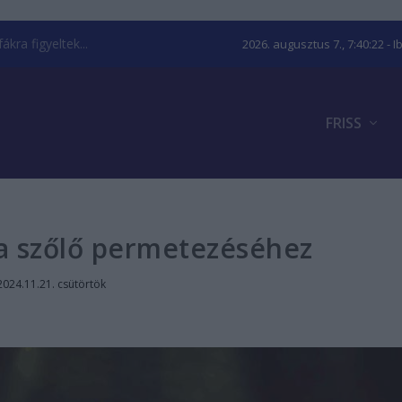
kra figyeltek...
2026. augusztus 7., 7:40:23
- I
FRISS
a szőlő permetezéséhez
2024.11.21. csütörtök