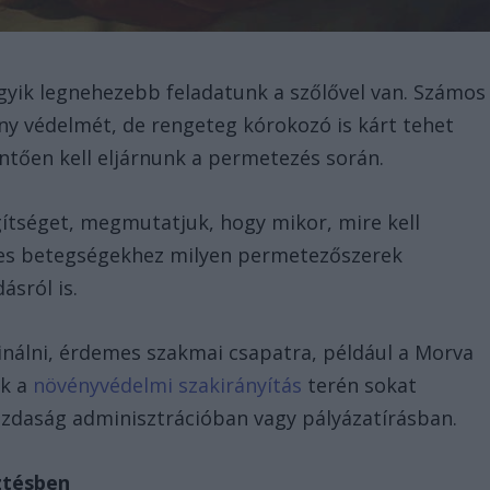
yik legnehezebb feladatunk a szőlővel van. Számos
ny védelmét, de rengeteg kórokozó is kárt tehet
ntően kell eljárnunk a permetezés során.
tséget, megmutatjuk, hogy mikor, mire kell
egyes betegségekhez milyen permetezőszerek
ásról is.
inálni, érdemes szakmai csapatra, például a Morva
Ők a
növényvédelmi szakirányítás
terén sokat
zdaság adminisztrációban vagy pályázatírásban.
ztésben