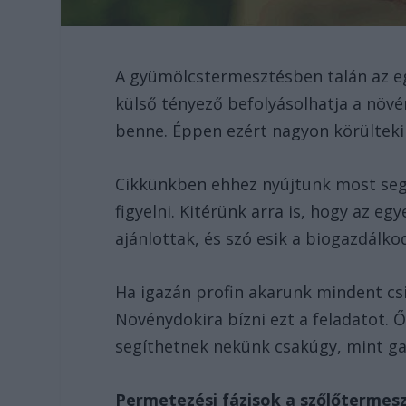
A gyümölcstermesztésben talán az eg
külső tényező befolyásolhatja a növé
benne. Éppen ezért nagyon körülteki
Cikkünkben ehhez nyújtunk most segí
figyelni. Kitérünk arra is, hogy az 
ajánlottak, és szó esik a biogazdálkod
Ha igazán profin akarunk mindent cs
Növénydokira bízni ezt a feladatot. 
segíthetnek nekünk csakúgy, mint ga
Permetezési fázisok a szőlőtermes