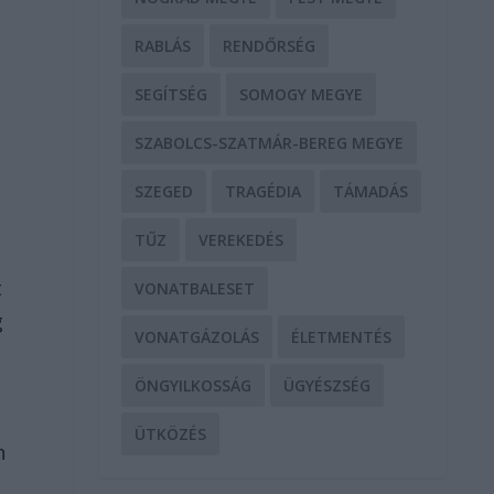
RABLÁS
RENDŐRSÉG
SEGÍTSÉG
SOMOGY MEGYE
SZABOLCS-SZATMÁR-BEREG MEGYE
SZEGED
TRAGÉDIA
TÁMADÁS
TŰZ
VEREKEDÉS
t
VONATBALESET
g
VONATGÁZOLÁS
ÉLETMENTÉS
ÖNGYILKOSSÁG
ÜGYÉSZSÉG
ÜTKÖZÉS
n