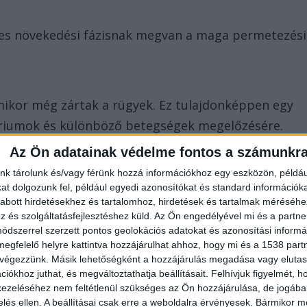
es növekedési fázisnak megvan a maga permetezési
amikor még zártak a rügyek. Ez tulajdonképpen egy
riumok és különböző betegségek megelőzésére.
Az Ön adatainak védelme fontos a számunkr
asolt, hogy a telet átvészelő kórokozók is
nk tárolunk és/vagy férünk hozzá információkhoz egy eszközön, példáu
 a hajtások erősek, de még nem kezdődik el a
t dolgozunk fel, például egyedi azonosítókat és standard információk
abott hirdetésekhez és tartalomhoz, hirdetések és tartalmak méréséhe
yvédelem.
és szolgáltatásfejlesztéshez küld.
Az Ön engedélyével mi és a partne
dszerrel szerzett pontos geolokációs adatokat és azonosítási informác
megfelelő helyre kattintva hozzájárulhat ahhoz, hogy mi és a 1538 partne
nagyon óvatosnak kell lenni ilyenkor. Egy ismétlés
 végezzünk. Másik lehetőségként a hozzájárulás megadása vagy elutasí
iókhoz juthat, és megváltoztathatja beállításait.
Felhívjuk figyelmét, 
ezeléséhez nem feltétlenül szükséges az Ön hozzájárulása, de jogában 
zelés ellen. A beállításai csak erre a weboldalra érvényesek. Bármikor m