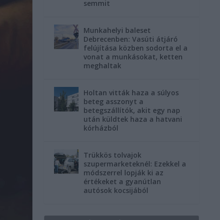
semmit
Munkahelyi baleset
Debrecenben: Vasúti átjáró
felújítása közben sodorta el a
vonat a munkásokat, ketten
meghaltak
Holtan vitták haza a súlyos
beteg asszonyt a
betegszállítók, akit egy nap
után küldtek haza a hatvani
kórházból
Trükkös tolvajok
szupermarketeknél: Ezekkel a
módszerrel lopják ki az
értékeket a gyanútlan
autósok kocsijából