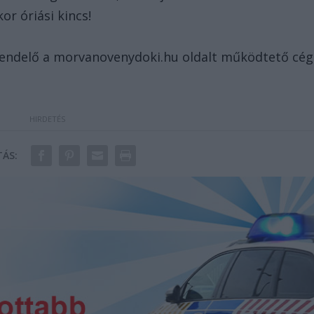
or óriási kincs!
rendelő a morvanovenydoki.hu oldalt működtető cég
ÁS: