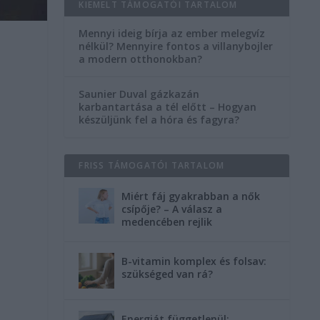
KIEMELT TÁMOGATÓI TARTALOM
Mennyi ideig bírja az ember melegvíz
nélkül? Mennyire fontos a villanybojler
a modern otthonokban?
Saunier Duval gázkazán
karbantartása a tél előtt – Hogyan
készüljünk fel a hóra és fagyra?
FRISS TÁMOGATÓI TARTALOM
Miért fáj gyakrabban a nők
csípője? – A válasz a
medencében rejlik
B-vitamin komplex és folsav:
szükséged van rá?
Energiát függetlenül: