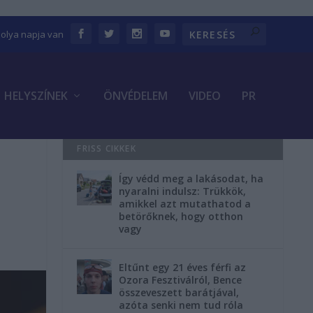
bolya napja van
HELYSZÍNEK
ÖNVÉDELEM
VIDEO
PR
FRISS CIKKEK
Így védd meg a lakásodat, ha
nyaralni indulsz: Trükkök,
amikkel azt mutathatod a
betörőknek, hogy otthon
vagy
Eltűnt egy 21 éves férfi az
Ozora Fesztiválról, Bence
összeveszett barátjával,
azóta senki nem tud róla