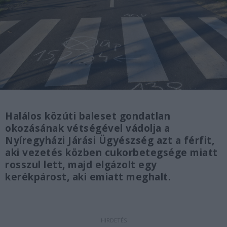
Halálos közúti baleset gondatlan
okozásának vétségével vádolja a
Nyíregyházi Járási Ügyészség azt a férfit,
aki vezetés közben cukorbetegsége miatt
rosszul lett, majd elgázolt egy
kerékpárost, aki emiatt meghalt.