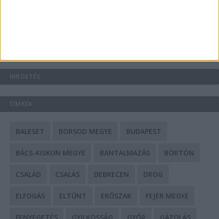
Mit tudnak a keleti e-bike-ok?
HIRDETÉS
CÍMKÉK
BALESET
BORSOD MEGYE
BUDAPEST
BÁCS-KISKUN MEGYE
BÁNTALMAZÁS
BÖRTÖN
CSALÁD
CSALÁS
DEBRECEN
DROG
ELFOGÁS
ELTŰNT
ERŐSZAK
FEJÉR MEGYE
FENYEGETÉS
GYILKOSSÁG
GYŐR
GÁZOLÁS