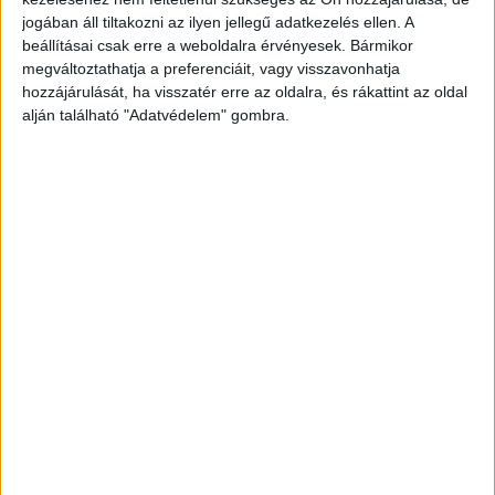
jogában áll tiltakozni az ilyen jellegű adatkezelés ellen. A
beállításai csak erre a weboldalra érvényesek. Bármikor
megváltoztathatja a preferenciáit, vagy visszavonhatja
hozzájárulását, ha visszatér erre az oldalra, és rákattint az oldal
alján található "Adatvédelem" gombra.
Segítséget ajánlottak neki
Ahogy az Árpád utcán közlekedett, bizonytalanná
vált a jármű haladása, meg is állt a férfi, amikor
odament hozzá egy cukorbeteg társa, aki
felajánlotta, hogy ad neki a nála lévő cukros
vízből, de a férfi ezt nem fogadta el.