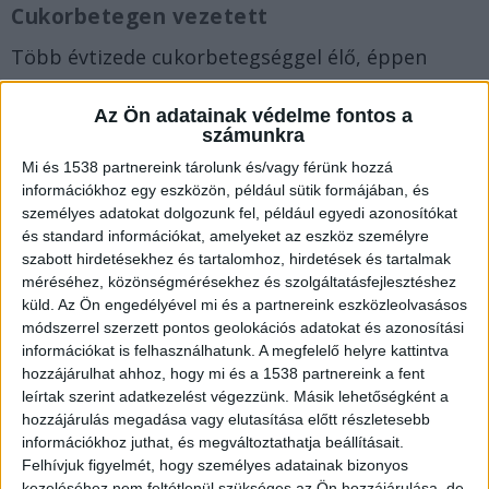
Cukorbetegen vezetett
Több évtizede cukorbetegséggel élő, éppen
ezért az inzulin adagolásával és az étkezési
Az Ön adatainak védelme fontos a
szabályok betartásával tisztában lévő férfi 2022.
számunkra
február 10-én a déli órákban Kisvárdán autózott.
Mi és 1538 partnereink tárolunk és/vagy férünk hozzá
Indulás előtt nem megfelelően adta be magának
információkhoz egy eszközön, például sütik formájában, és
személyes adatokat dolgozunk fel, például egyedi azonosítókat
az inzulint, illetve nem evett, annak ellenére,
és standard információkat, amelyeket az eszköz személyre
hogy az autójában volt megfelelő szénhidrátot
szabott hirdetésekhez és tartalomhoz, hirdetések és tartalmak
méréséhez, közönségmérésekhez és szolgáltatásfejlesztéshez
tartalmazó étel és folyadék is.
A Kékvillogó.hu
küld.
Az Ön engedélyével mi és a partnereink eszközleolvasásos
legfrissebb híreit ide kattintva éred el!
módszerrel szerzett pontos geolokációs adatokat és azonosítási
információkat is felhasználhatunk. A megfelelő helyre kattintva
hozzájárulhat ahhoz, hogy mi és a 1538 partnereink a fent
leírtak szerint adatkezelést végezzünk. Másik lehetőségként a
hozzájárulás megadása vagy elutasítása előtt részletesebb
információkhoz juthat, és megváltoztathatja beállításait.
Felhívjuk figyelmét, hogy személyes adatainak bizonyos
kezeléséhez nem feltétlenül szükséges az Ön hozzájárulása, de