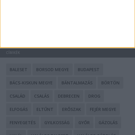
Mit tudnak a keleti e-bike-ok?
HIRDETÉS
CÍMKÉK
BALESET
BORSOD MEGYE
BUDAPEST
BÁCS-KISKUN MEGYE
BÁNTALMAZÁS
BÖRTÖN
CSALÁD
CSALÁS
DEBRECEN
DROG
ELFOGÁS
ELTŰNT
ERŐSZAK
FEJÉR MEGYE
FENYEGETÉS
GYILKOSSÁG
GYŐR
GÁZOLÁS