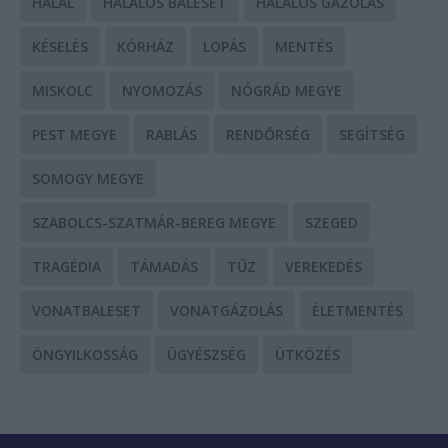
HALÁL
HALÁLOS BALESET
HALÁLOS GÁZOLÁS
KÉSELÉS
KÓRHÁZ
LOPÁS
MENTÉS
MISKOLC
NYOMOZÁS
NÓGRÁD MEGYE
PEST MEGYE
RABLÁS
RENDŐRSÉG
SEGÍTSÉG
SOMOGY MEGYE
SZABOLCS-SZATMÁR-BEREG MEGYE
SZEGED
TRAGÉDIA
TÁMADÁS
TŰZ
VEREKEDÉS
VONATBALESET
VONATGÁZOLÁS
ÉLETMENTÉS
ÖNGYILKOSSÁG
ÜGYÉSZSÉG
ÜTKÖZÉS