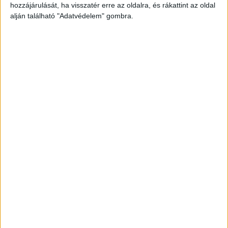
Géza, volt külügyminiszter.
A Kékvillogó
hozzájárulását, ha visszatér erre az oldalra, és rákattint az oldal
alján található "Adatvédelem" gombra.
legfrissebb híreit ide kattintva éred el! A
Facebookon már 341 ezernél is többen követnek
minket.