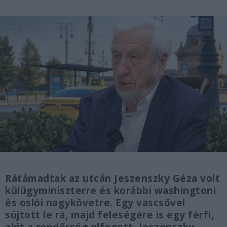
Rátámadtak az utcán Jeszenszky Géza volt
külügyminiszterre és korábbi washingtoni
és oslói nagykövetre. Egy vascsővel
sújtott le rá, majd feleségére is egy férfi,