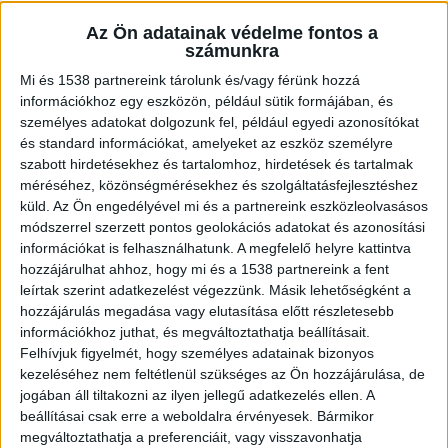
akit a rendőrség elfogott. Jeszenszky
Gézát mentővel kórházba vitték, ahol
Az Ön adatainak védelme fontos a
azonnal megműtötték. Ugyanez az ember
számunkra
már két évvel korábban is megtámadta a
Mi és 1538 partnereink tárolunk és/vagy férünk hozzá
83 éves volt politikust.
információkhoz egy eszközön, például sütik formájában, és
személyes adatokat dolgozunk fel, például egyedi azonosítókat
és standard információkat, amelyeket az eszköz személyre
szabott hirdetésekhez és tartalomhoz, hirdetések és tartalmak
méréséhez, közönségmérésekhez és szolgáltatásfejlesztéshez
Megtámadták a volt külügyminisztert
küld.
Az Ön engedélyével mi és a partnereink eszközleolvasásos
módszerrel szerzett pontos geolokációs adatokat és azonosítási
„Vasárnap délután fél 3 körül életveszélyes
információkat is felhasználhatunk. A megfelelő helyre kattintva
hozzájárulhat ahhoz, hogy mi és a 1538 partnereink a fent
merényletet követtek el ellenem. Feleségemmel
leírtak szerint adatkezelést végezzünk. Másik lehetőségként a
hazatérve házunk kapubejáratál egy nagy ütés
hozzájárulás megadása vagy elutasítása előtt részletesebb
információkhoz juthat, és megváltoztathatja beállításait.
éreztem a fejemen, első benyomásom az volt,
Felhívjuk figyelmét, hogy személyes adatainak bizonyos
hogy egy tégla eshetett le a mennyezetről.
kezeléséhez nem feltétlenül szükséges az Ön hozzájárulása, de
Mielőtt megfordulhattam volna, jött egy
jogában áll tiltakozni az ilyen jellegű adatkezelés ellen. A
beállításai csak erre a weboldalra érvényesek. Bármikor
második csapás.” – írta a Jelennek Jeszenszky
megváltoztathatja a preferenciáit, vagy visszavonhatja