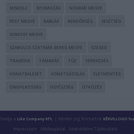
MISKOLC
NYOMOZÁS
NÓGRÁD MEGYE
PEST MEGYE
RABLÁS
RENDŐRSÉG
SEGÍTSÉG
SOMOGY MEGYE
SZABOLCS-SZATMÁR-BEREG MEGYE
SZEGED
TRAGÉDIA
TÁMADÁS
TŰZ
VEREKEDÉS
VONATBALESET
VONATGÁZOLÁS
ÉLETMENTÉS
ÖNGYILKOSSÁG
ÜGYÉSZSÉG
ÜTKÖZÉS
Kiadja a
| Minden jog fenntartva!
Like Company Kft.
KÉKVILLOGO.hu
Impresszum
Médiaajánlat
Adatvédelmi Tájékoztató