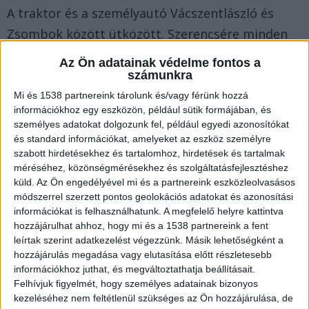
A traktor és a személyautó Vácszentlászló és
Zsombok között ütközött. Szerencsére minden
utas a saját erejéből hagyta el a gépjárművet.
A
Az Ön adatainak védelme fontos a
Kékvillogó.hu legfrissebb híreit ide kattintva éred
számunkra
el!
Mi és 1538 partnereink tárolunk és/vagy férünk hozzá
információkhoz egy eszközön, például sütik formájában, és
személyes adatokat dolgozunk fel, például egyedi azonosítókat
és standard információkat, amelyeket az eszköz személyre
szabott hirdetésekhez és tartalomhoz, hirdetések és tartalmak
méréséhez, közönségmérésekhez és szolgáltatásfejlesztéshez
küld.
Az Ön engedélyével mi és a partnereink eszközleolvasásos
módszerrel szerzett pontos geolokációs adatokat és azonosítási
információkat is felhasználhatunk. A megfelelő helyre kattintva
hozzájárulhat ahhoz, hogy mi és a 1538 partnereink a fent
leírtak szerint adatkezelést végezzünk. Másik lehetőségként a
hozzájárulás megadása vagy elutasítása előtt részletesebb
információkhoz juthat, és megváltoztathatja beállításait.
Felhívjuk figyelmét, hogy személyes adatainak bizonyos
kezeléséhez nem feltétlenül szükséges az Ön hozzájárulása, de