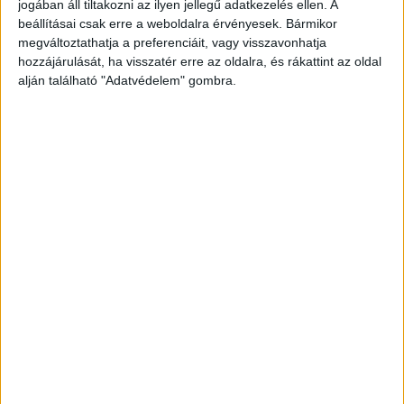
jogában áll tiltakozni az ilyen jellegű adatkezelés ellen. A
beállításai csak erre a weboldalra érvényesek. Bármikor
megváltoztathatja a preferenciáit, vagy visszavonhatja
hozzájárulását, ha visszatér erre az oldalra, és rákattint az oldal
Tűzoltó volt a helyszínen
alján található "Adatvédelem" gombra.
A gödöllői hivatásos tűzoltók értek a helyszínre,
akik áramtalanították a járműveket. –
írta
a
baleset-info.hu
Rendőr, mentő is kiérkezett
A baleset.info híre szerint a társhatóságok is a
helyszínre érkeztek, ahol lezárták az érintett
útszakaszt a vizsgálat befejezéséig.
Május végén Győr-Sopron vármegyében