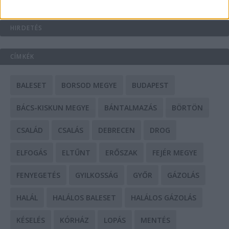
HIRDETÉS
CÍMKÉK
BALESET
BORSOD MEGYE
BUDAPEST
BÁCS-KISKUN MEGYE
BÁNTALMAZÁS
BÖRTÖN
CSALÁD
CSALÁS
DEBRECEN
DROG
ELFOGÁS
ELTŰNT
ERŐSZAK
FEJÉR MEGYE
FENYEGETÉS
GYILKOSSÁG
GYŐR
GÁZOLÁS
HALÁL
HALÁLOS BALESET
HALÁLOS GÁZOLÁS
KÉSELÉS
KÓRHÁZ
LOPÁS
MENTÉS