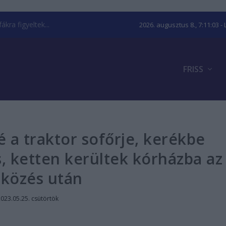
kra figyeltek...
2026. augusztus 8., 7:11:04
- 
FRISS
 a traktor sofőrje, kerékbe
, ketten kerültek kórházba az
tközés után
023.05.25. csütörtök