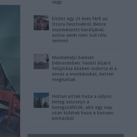
vagy
Eltűnt egy 21 éves férfi az
Ozora Fesztiválról, Bence
összeveszett barátjával,
azóta senki nem tud róla
semmit
Munkahelyi baleset
Debrecenben: Vasúti átjáró
felújítása közben sodorta el a
vonat a munkásokat, ketten
meghaltak
Holtan vitták haza a súlyos
beteg asszonyt a
betegszállítók, akit egy nap
után küldtek haza a hatvani
kórházból