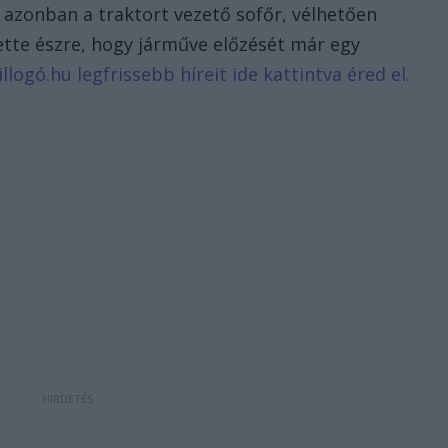
 azonban a traktort vezető sofőr, vélhetően
ette észre, hogy járműve előzését már egy
llogó.hu legfrissebb híreit ide kattintva éred el.