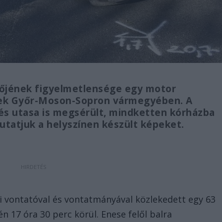
őjének figyelmetlensége egy motor
nek Győr-Moson-Sopron vármegyében. A
és utasa is megsérült, mindketten kórházba
tatjuk a helyszínen készült képeket.
 vontatóval és vontatmányával közlekedett egy 63
n 17 óra 30 perc körül. Enese felől balra