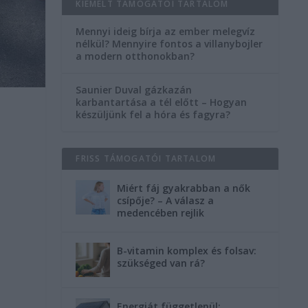
KIEMELT TÁMOGATÓI TARTALOM
Mennyi ideig bírja az ember melegvíz
nélkül? Mennyire fontos a villanybojler
a modern otthonokban?
Saunier Duval gázkazán
karbantartása a tél előtt – Hogyan
készüljünk fel a hóra és fagyra?
FRISS TÁMOGATÓI TARTALOM
Miért fáj gyakrabban a nők
csípője? – A válasz a
medencében rejlik
B-vitamin komplex és folsav:
szükséged van rá?
Energiát függetlenül: