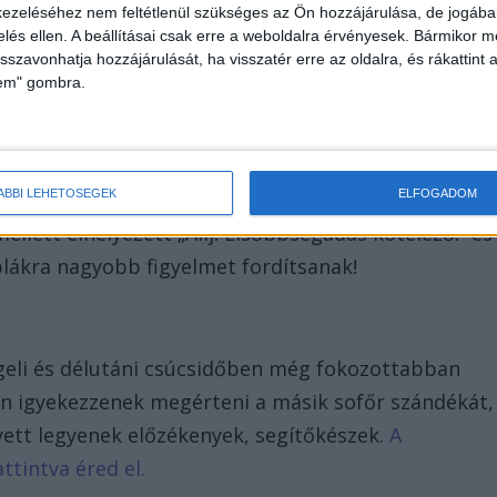
ezeléséhez nem feltétlenül szükséges az Ön hozzájárulása, de jogában 
t a járművet, amelynek elsőbbsége van, az
zelés ellen. A beállításai csak erre a weboldalra érvényesek. Bármikor m
szerítheti haladási irányának vagy sebességének
isszavonhatja hozzájárulását, ha visszatér erre az oldalra, és rákattint a
lem" gombra.
ÁBBI LEHETŐSÉGEK
ELFOGADOM
őket, hogy az útkereszteződésekhez érve
llett elhelyezett „Állj! Elsőbbségadás kötelező!” és
blákra nagyobb figyelmet fordítsanak!
geli és délutáni csúcsidőben még fokozottabban
án igyekezzenek megérteni a másik sofőr szándékát,
ett legyenek előzékenyek, segítőkészek.
A
ttintva éred el.