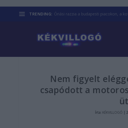
TRENDING:
Óriási razzia a budapesti piacokon, a kofá
Nem figyelt eléggé
csapódott a motoros
ü
Írta:
KÉKVILLOGÓ
|
2