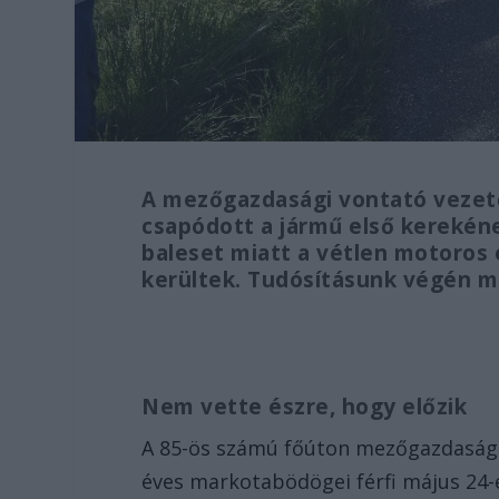
A mezőgazdasági vontató vezet
csapódott a jármű első kereké
baleset miatt a vétlen motoros 
kerültek. Tudósításunk végén mu
Nem vette észre, hogy előzik
A 85-ös számú főúton mezőgazdasági
éves markotabödögei férfi május 24-é