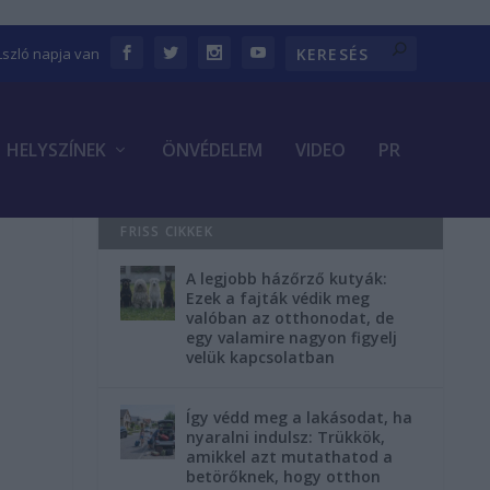
Lszló napja van
HELYSZÍNEK
ÖNVÉDELEM
VIDEO
PR
FRISS CIKKEK
A legjobb házőrző kutyák:
Ezek a fajták védik meg
valóban az otthonodat, de
egy valamire nagyon figyelj
velük kapcsolatban
Így védd meg a lakásodat, ha
nyaralni indulsz: Trükkök,
amikkel azt mutathatod a
betörőknek, hogy otthon