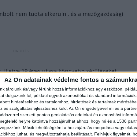
mbolt nem tudta elkerülni, és a mezőgazdasági
, illetve 19 éves utasa könnyebb sérüléseket
Az Ön adatainak védelme fontos a számunkr
nkatársai kórházba szállították. Az eset
ág vizsgálja.
nk tárolunk és/vagy férünk hozzá információkhoz egy eszközön, példáu
t dolgozunk fel, például egyedi azonosítókat és standard információk
abott hirdetésekhez és tartalomhoz, hirdetések és tartalmak méréséhe
és szolgáltatásfejlesztéshez küld.
Az Ön engedélyével mi és a partne
dszerrel szerzett pontos geolokációs adatokat és azonosítási informác
n Vármegyei Rendőr-főkapitányság az alábbiakra
megfelelő helyre kattintva hozzájárulhat ahhoz, hogy mi és a 1538 partne
ezető baleseti okok között szerepel az elsőbbségi jog
 végezzünk. Másik lehetőségként a hozzájárulás megadása vagy elutasí
iókhoz juthat, és megváltoztathatja beállításait.
Felhívjuk figyelmét, 
szegése. A KRESZ az elsőbbségi joggal kapcsolatosa