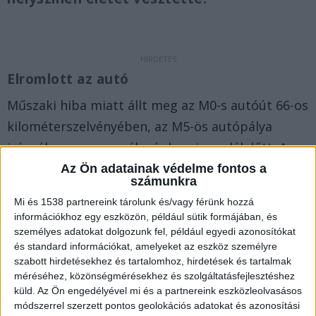
Elromlott az autó
Műszaki hiba miatt állt meg az M0-s autóút 66-os
kilométerszelvényében, az M5-ös autópálya
irányában egy személygépkocsi ma délelőtt. A
sofőr az autóban maradt, míg 52 éves párja,
Az Ön adatainak védelme fontos a
számunkra
valamint 13 éves unokájuk kiszállt. A nőt és
Mi és 1538 partnereink tárolunk és/vagy férünk hozzá
unokáját egy érkező tehergépkocsi elütötte.
A
információkhoz egy eszközön, például sütik formájában, és
Kékvillogó.hu legfrissebb híreit ide kattintva éred
személyes adatokat dolgozunk fel, például egyedi azonosítókat
és standard információkat, amelyeket az eszköz személyre
el!
szabott hirdetésekhez és tartalomhoz, hirdetések és tartalmak
méréséhez, közönségmérésekhez és szolgáltatásfejlesztéshez
küld.
Az Ön engedélyével mi és a partnereink eszközleolvasásos
módszerrel szerzett pontos geolokációs adatokat és azonosítási