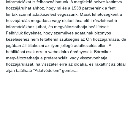
információkat is felhasználhatunk. A megfelelő helyre kattintva
hozzájárulhat ahhoz, hogy mi és a 1538 partnereink a fent
leírtak szerint adatkezelést végezzünk. Másik lehetőségként a
hozzájárulás megadása vagy elutasítása előtt részletesebb
információkhoz juthat, és megváltoztathatja beállításait.
Felhívjuk figyelmét, hogy személyes adatainak bizonyos
kezeléséhez nem feltétlenül szükséges az Ön hozzájárulása, de
jogában áll tiltakozni az ilyen jellegű adatkezelés ellen. A
beállításai csak erre a weboldalra érvényesek. Bármikor
megváltoztathatja a preferenciáit, vagy visszavonhatja
hozzájárulását, ha visszatér erre az oldalra, és rákattint az oldal
alján található "Adatvédelem" gombra.
A gázolástól megsérült furgon