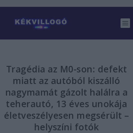
Tragédia az M0-son: defekt
miatt az autóból kiszálló
nagymamát gázolt halálra a
teherautó, 13 éves unokája
életveszélyesen megsérült –
helyszíni fotók