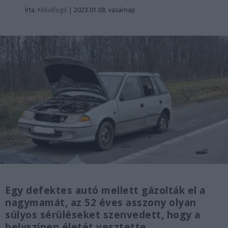
Írta:
Kékvillogó
|
2023.01.08. vasárnap
Egy defektes autó mellett gázolták el a
nagymamát, az 52 éves asszony olyan
súlyos sérüléseket szenvedett, hogy a
helyszínen életét vesztette.