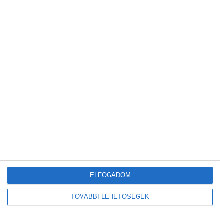
A nagymamám a mentősök nem tudtak
segíteni
Forrás: Facebook/Minden ami Csömör/Toka Gábor
ELFOGADOM
Ezt a kereket akarták kicserélni:
TOVÁBBI LEHETŐSÉGEK