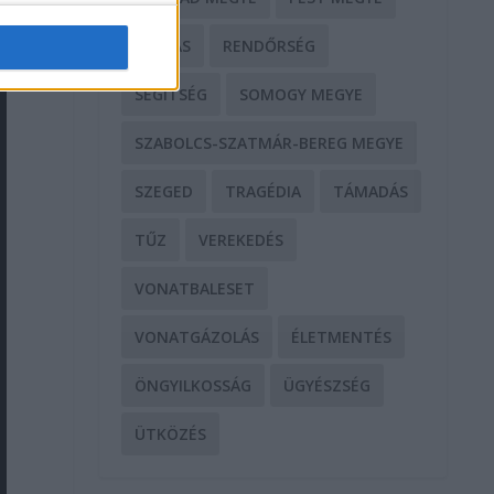
RABLÁS
RENDŐRSÉG
SEGÍTSÉG
SOMOGY MEGYE
SZABOLCS-SZATMÁR-BEREG MEGYE
SZEGED
TRAGÉDIA
TÁMADÁS
TŰZ
VEREKEDÉS
VONATBALESET
VONATGÁZOLÁS
ÉLETMENTÉS
ÖNGYILKOSSÁG
ÜGYÉSZSÉG
ÜTKÖZÉS