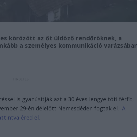
es körözött az őt üldöző rendőröknek, a
inkább a személyes kommunikáció varázsába
ssel is gyanúsítják azt a 30 éves lengyeltóti férfit,
november 29-én délelőtt Nemesdéden fogtak el.
A
ttintva éred el.