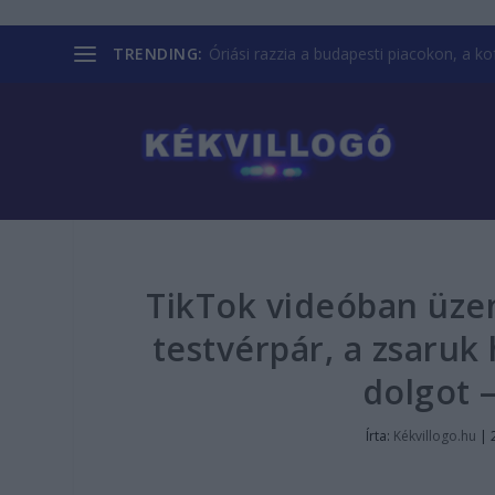
TRENDING:
Óriási razzia a budapesti piacokon, a kofá
TikTok videóban üzen
testvérpár, a zsaru
dolgot –
Írta:
Kékvillogo.hu
|