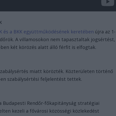
k
RFK és a BKK együttműködésének keretében
újra az 1-
endőrök. A villamosokon nem tapasztaltak jogsértést,
n két körözés alatt álló férfit is elfogtak.
 szabálysértés miatt körözték. Közterületen történő
en szabálysértési feljelentést tettek.
a Budapesti Rendőr-főkapitányság stratégiai
en kezeli a fővárosi közösségi közlekedést