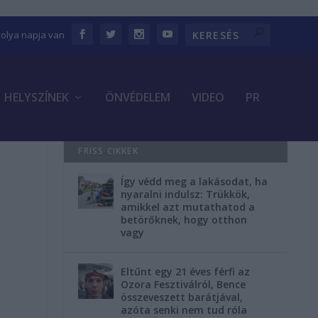
bolya napja van
HELYSZÍNEK
ÖNVÉDELEM
VIDEO
PR
FRISS CIKKEK
Így védd meg a lakásodat, ha
i
nyaralni indulsz: Trükkök,
amikkel azt mutathatod a
betörőknek, hogy otthon
vagy
Eltűnt egy 21 éves férfi az
Ozora Fesztiválról, Bence
összeveszett barátjával,
azóta senki nem tud róla