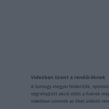
Videóban üzent a rendőröknek
A Somogy megyei felderítők, nyomoz
végrehajtott akció előtt a fivérek m
videóban üzentek az őket üldöző re