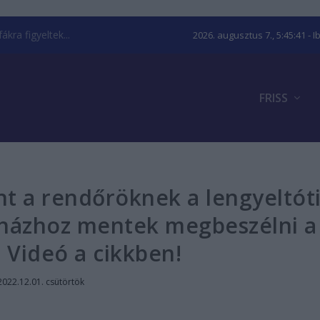
kra figyeltek...
2026. augusztus 7., 5:45:42
- I
FRISS
t a rendőröknek a lengyeltót
k házhoz mentek megbeszélni a
 Videó a cikkben!
2022.12.01. csütörtök