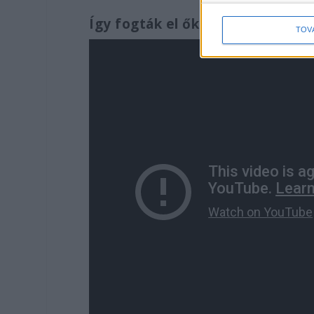
Így fogták el őket
TOV