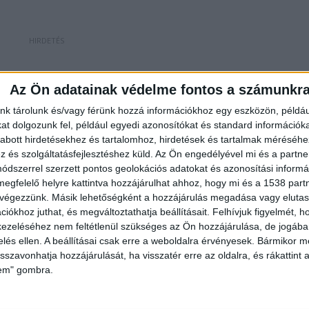
sebb, az országos körözési listán is szereplő tagja
Az Ön adatainak védelme fontos a számunkr
er elején, Nemesdéden egy parkoló autóban
nk tárolunk és/vagy férünk hozzá információkhoz egy eszközön, példáu
g kitépni aranyláncát, melynek során ököllel meg i
t dolgozunk fel, például egyedi azonosítókat és standard információk
abott hirdetésekhez és tartalomhoz, hirdetések és tartalmak méréséhe
és szolgáltatásfejlesztéshez küld.
Az Ön engedélyével mi és a partne
dszerrel szerzett pontos geolokációs adatokat és azonosítási informác
megfelelő helyre kattintva hozzájárulhat ahhoz, hogy mi és a 1538 partne
 végezzünk. Másik lehetőségként a hozzájárulás megadása vagy elutasí
ce feltörésével elkövetett lopás miatt is kihallgatták
iókhoz juthat, és megváltoztathatja beállításait.
Felhívjuk figyelmét, 
ezeléséhez nem feltétlenül szükséges az Ön hozzájárulása, de jogában 
án a betöréseket öccsével közösen követte el, ezért
zelés ellen. A beállításai csak erre a weboldalra érvényesek. Bármikor m
tt – mindkettőjük letartóztatását kezdeményezték.
isszavonhatja hozzájárulását, ha visszatér erre az oldalra, és rákattint a
lem" gombra.
l további vagyon elleni bűncselekmények elkövetését