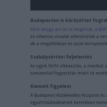
Budapesten is körözöttet fogta
Mint ahogy azt mi is megírtuk, a B
es villamos vonalát ellenőrizték a r
de a megállókban és azok környezetébe
Szabálysértési feljelentés
Az egyik férfit sikkasztás, a másikat
szeszesital-fogyasztás miatt öt esetb
Kiemelt figyelem
A Budapesti Közlekedési Központ és 
együttműködésének keretében kiemelt