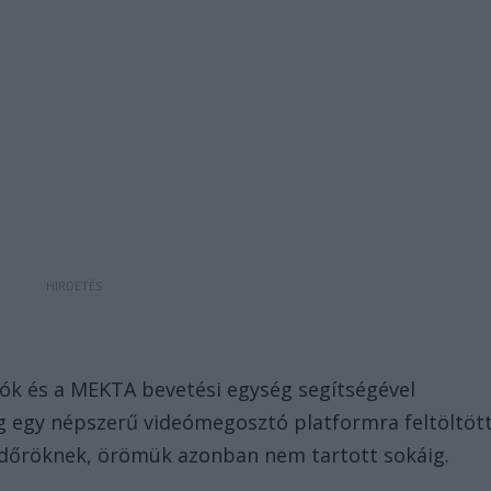
ók és a MEKTA bevetési egység segítségével
ég egy népszerű videómegosztó platformra feltöltöt
ndőröknek, örömük azonban nem tartott sokáig.