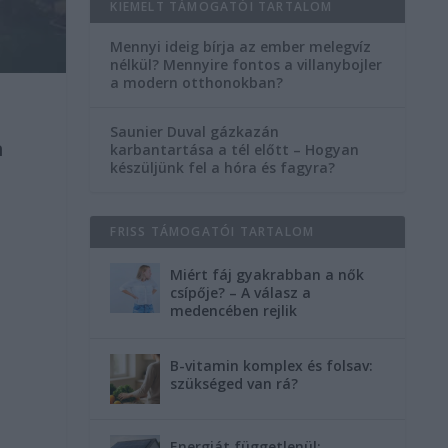
KIEMELT TÁMOGATÓI TARTALOM
Mennyi ideig bírja az ember melegvíz
nélkül? Mennyire fontos a villanybojler
a modern otthonokban?
Saunier Duval gázkazán
n
karbantartása a tél előtt – Hogyan
készüljünk fel a hóra és fagyra?
FRISS TÁMOGATÓI TARTALOM
Miért fáj gyakrabban a nők
csípője? – A válasz a
medencében rejlik
B-vitamin komplex és folsav:
szükséged van rá?
Energiát függetlenül: