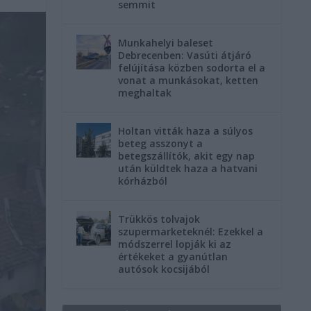
semmit
Munkahelyi baleset
Debrecenben: Vasúti átjáró
felújítása közben sodorta el a
vonat a munkásokat, ketten
meghaltak
Holtan vitták haza a súlyos
beteg asszonyt a
betegszállítók, akit egy nap
után küldtek haza a hatvani
kórházból
Trükkös tolvajok
szupermarketeknél: Ezekkel a
módszerrel lopják ki az
értékeket a gyanútlan
autósok kocsijából