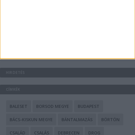
A csőbúvár szivattyúk: mit kell tudni róluk?
Mit tudnak a keleti e-bike-ok?
HIRDETÉS
CÍMKÉK
BALESET
BORSOD MEGYE
BUDAPEST
BÁCS-KISKUN MEGYE
BÁNTALMAZÁS
BÖRTÖN
CSALÁD
CSALÁS
DEBRECEN
DROG