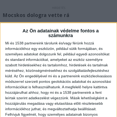
Mocskos dologra vette rá
A férfi 2022. május 16-án a délutáni órákban
Az Ön adatainak védelme fontos a
jutalom ígéretével a lakóhelyére csalta a
számunkra
buszmegállóban várakozó 11 éves kisfiút, majd
Mi és 1538 partnereink tárolunk és/vagy férünk hozzá
nemi cselekményt végzett, végeztetett vele.
információkhoz egy eszközön, például sütik formájában, és
személyes adatokat dolgozunk fel, például egyedi azonosítókat
Amikor a gyermek segítségért kiabált, illetve
és standard információkat, amelyeket az eszköz személyre
megkérdezte, hogy mikor mehet haza,
szabott hirdetésekhez és tartalomhoz, hirdetések és tartalmak
méréséhez, közönségmérésekhez és szolgáltatásfejlesztéshez
bántalmazta, megfenyegette.
küld.
Az Ön engedélyével mi és a partnereink eszközleolvasásos
módszerrel szerzett pontos geolokációs adatokat és azonosítási
információkat is felhasználhatunk. A megfelelő helyre kattintva
hozzájárulhat ahhoz, hogy mi és a 1538 partnereink a fent
leírtak szerint adatkezelést végezzünk. Másik lehetőségként a
hozzájárulás megadása vagy elutasítása előtt részletesebb
információkhoz juthat, és megváltoztathatja beállításait.
Felhívjuk figyelmét, hogy személyes adatainak bizonyos