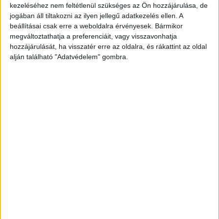
kezeléséhez nem feltétlenül szükséges az Ön hozzájárulása, de
jogában áll tiltakozni az ilyen jellegű adatkezelés ellen. A
beállításai csak erre a weboldalra érvényesek. Bármikor
megváltoztathatja a preferenciáit, vagy visszavonhatja
hozzájárulását, ha visszatér erre az oldalra, és rákattint az oldal
alján található "Adatvédelem" gombra.
Videót mutatott neki
Mivel elégedetlen volt a kisfiú cselekményével, a
telefonján egy videót mutatott neki, és
felszólította, hogy ő is azt csinálja, amit a
felvételen lát.
A Kékvillogó legfrissebb híreit ide
kattintva éred el! A Facebookon már 341 ezernél
is többen követnek minket.