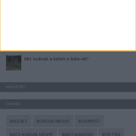
Energiát függetlenül: szigetüzemű megoldások
A csőbúvár szivattyúk: mit kell tudni róluk?
Mit tudnak a keleti e-bike-ok?
HIRDETÉS
CÍMKÉK
BALESET
BORSOD MEGYE
BUDAPEST
BÁCS-KISKUN MEGYE
BÁNTALMAZÁS
BÖRTÖN