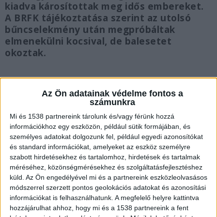
kiadva károsítottak meg idős embereket.
A BRFK tájékoztatása szerint az utolsó
bűncselekmény után megpróbáltak
elmenekülni kocsival, de balesetet
okoztak.
Az Ön adatainak védelme fontos a
számunkra
Utcán szólítottak le egy idős embert
Mi és 1538 partnereink tárolunk és/vagy férünk hozzá
Az újbudai nyomozók tavaly október közepén
információkhoz egy eszközön, például sütik formájában, és
személyes adatokat dolgozunk fel, például egyedi azonosítókat
kezdek el nyomozni ismeretlen tettesek ellen
és standard információkat, amelyeket az eszköz személyre
csalás miatt. Az elkövetők Újbudán, az utcán
szabott hirdetésekhez és tartalomhoz, hirdetések és tartalmak
méréséhez, közönségmérésekhez és szolgáltatásfejlesztéshez
szólítottak le egy idős férfit. Rendőrként
küld.
Az Ön engedélyével mi és a partnereink eszközleolvasásos
mutatkoztak be, akik a környéken történt
módszerrel szerzett pontos geolokációs adatokat és azonosítási
betörések ügyében nyomoznak.
A Kékvillogó.hu
információkat is felhasználhatunk. A megfelelő helyre kattintva
hozzájárulhat ahhoz, hogy mi és a 1538 partnereink a fent
legfrissebb híreit ide kattintva éred el!