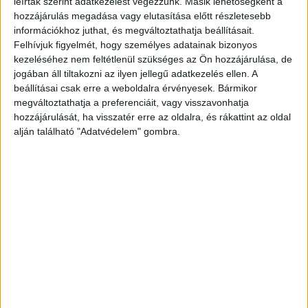
leírtak szerint adatkezelést végezzünk. Másik lehetőségként a
hozzájárulás megadása vagy elutasítása előtt részletesebb
információkhoz juthat, és megváltoztathatja beállításait.
Felhívjuk figyelmét, hogy személyes adatainak bizonyos
kezeléséhez nem feltétlenül szükséges az Ön hozzájárulása, de
jogában áll tiltakozni az ilyen jellegű adatkezelés ellen. A
beállításai csak erre a weboldalra érvényesek. Bármikor
megváltoztathatja a preferenciáit, vagy visszavonhatja
hozzájárulását, ha visszatér erre az oldalra, és rákattint az oldal
alján található "Adatvédelem" gombra.
Fotóról mutatták az igazolványukat
Igazolásként egyikük a mobiltelefonján mutatott
fotót egy rendőri igazolványról. Ezt követően