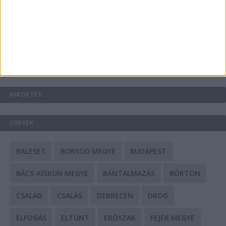
A csőbúvár szivattyúk: mit kell tudni róluk?
Mit tudnak a keleti e-bike-ok?
HIRDETÉS
CÍMKÉK
BALESET
BORSOD MEGYE
BUDAPEST
BÁCS-KISKUN MEGYE
BÁNTALMAZÁS
BÖRTÖN
CSALÁD
CSALÁS
DEBRECEN
DROG
ELFOGÁS
ELTŰNT
ERŐSZAK
FEJÉR MEGYE