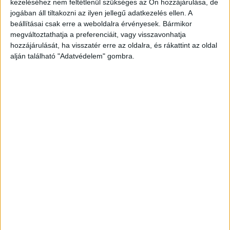
kezeléséhez nem feltétlenül szükséges az Ön hozzájárulása, de
jogában áll tiltakozni az ilyen jellegű adatkezelés ellen. A
beállításai csak erre a weboldalra érvényesek. Bármikor
megváltoztathatja a preferenciáit, vagy visszavonhatja
hozzájárulását, ha visszatér erre az oldalra, és rákattint az oldal
alján található "Adatvédelem" gombra.
Megpróbálták eloltani a tüzet
A környéken élők poroltókkal érkeztek a
helyszínre. Ezekkel azonban nem tudták
megfékezni a tüzet. Hamarosan az egész autó
lángra lobbant.