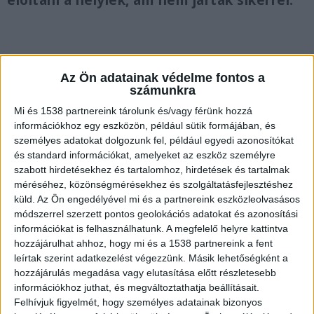
eloltani a helyiek, ám nem jártak sikerrel.
Az Ön adatainak védelme fontos a
Alulról kezdett lángolni a kocsi
számunkra
Egy 2012-es BMW 318d haladt a Kelemen László
Mi és 1538 partnereink tárolunk és/vagy férünk hozzá
utcában ma délután, amikor alulról lángnyelvek
információkhoz egy eszközön, például sütik formájában, és
személyes adatokat dolgozunk fel, például egyedi azonosítókat
csaptak fel. A sofőr egy darabig ebből nem
és standard információkat, amelyeket az eszköz személyre
észlelt semmit. Mintegy 200 métert haladt,
szabott hirdetésekhez és tartalomhoz, hirdetések és tartalmak
méréséhez, közönségmérésekhez és szolgáltatásfejlesztéshez
amikor rájött, hogy nagy a baj.
A Kékvillogó.hu
küld.
Az Ön engedélyével mi és a partnereink eszközleolvasásos
legfrissebb híreit ide kattintva éred el.
módszerrel szerzett pontos geolokációs adatokat és azonosítási
információkat is felhasználhatunk. A megfelelő helyre kattintva
hozzájárulhat ahhoz, hogy mi és a 1538 partnereink a fent
leírtak szerint adatkezelést végezzünk. Másik lehetőségként a
hozzájárulás megadása vagy elutasítása előtt részletesebb
információkhoz juthat, és megváltoztathatja beállításait.
Felhívjuk figyelmét, hogy személyes adatainak bizonyos