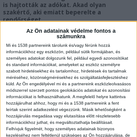
is hajtották az adókat. Akad olyan
szakértő, aki emiatt beperelte a
rendőrséget.
Az Ön adatainak védelme fontos a
számunkra
Mi és 1538 partnereink tárolunk és/vagy férünk hozzá
információkhoz egy eszközön, például sütik formájában, és
Bírósághoz fordulnak
személyes adatokat dolgozunk fel, például egyedi azonosítókat
Az igazságügyi szakértők szerint pert kell
és standard információkat, amelyeket az eszköz személyre
szabott hirdetésekhez és tartalomhoz, hirdetések és tartalmak
indítaniuk a rendőrség ellen, hogy megkaphassák
méréséhez, közönségmérésekhez és szolgáltatásfejlesztéshez
a rendőrségi kirendelés alapján elvégzett
küld.
Az Ön engedélyével mi és a partnereink eszközleolvasásos
módszerrel szerzett pontos geolokációs adatokat és azonosítási
munkájukért járó szakértői díjukat, amelyet
információkat is felhasználhatunk. A megfelelő helyre kattintva
maga a rendőrség állapított meg korábban
hozzájárulhat ahhoz, hogy mi és a 1538 partnereink a fent
leírtak szerint adatkezelést végezzünk. Másik lehetőségként a
úgynevezett díjmegállapító végzés formájában.
hozzájárulás megadása vagy elutasítása előtt részletesebb
De volt olyan eset, amikor a bírósági ítélet sem
információkhoz juthat, és megváltoztathatja beállításait.
hozta meg a várt eredményt, a végrehajtóhoz
Felhívjuk figyelmét, hogy személyes adatainak bizonyos
kezeléséhez nem feltétlenül szükséges az Ön hozzájárulása, de