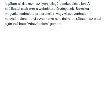
kellett fordulni.
jogában áll tiltakozni az ilyen jellegű adatkezelés ellen. A
beállításai csak erre a weboldalra érvényesek. Bármikor
megváltoztathatja a preferenciáit, vagy visszavonhatja
hozzájárulását, ha visszatér erre az oldalra, és rákattint az oldal
alján található "Adatvédelem" gombra.
Kötelező elvállalni
A
24.hu-nak
nyilatkozó egyik igazságügyi