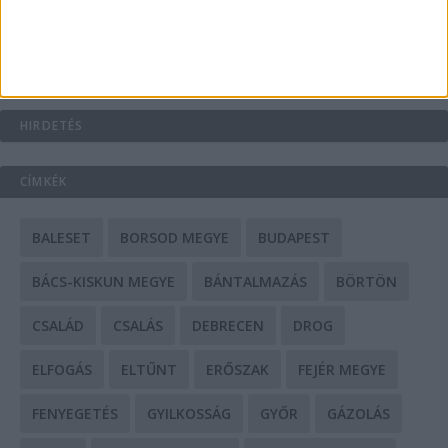
Mit tudnak a keleti e-bike-ok?
HIRDETÉS
CÍMKÉK
BALESET
BORSOD MEGYE
BUDAPEST
BÁCS-KISKUN MEGYE
BÁNTALMAZÁS
BÖRTÖN
CSALÁD
CSALÁS
DEBRECEN
DROG
ELFOGÁS
ELTŰNT
ERŐSZAK
FEJÉR MEGYE
FENYEGETÉS
GYILKOSSÁG
GYŐR
GÁZOLÁS