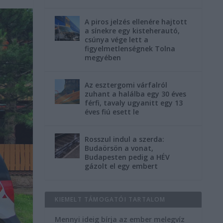
A piros jelzés ellenére hajtott
a sínekre egy kisteherautó,
csúnya vége lett a
figyelmetlenségnek Tolna
megyében
Az esztergomi várfalról
zuhant a halálba egy 30 éves
férfi, tavaly ugyanitt egy 13
éves fiú esett le
Rosszul indul a szerda:
Budaörsön a vonat,
Budapesten pedig a HÉV
gázolt el egy embert
KIEMELT TÁMOGATÓI TARTALOM
Mennyi ideig bírja az ember melegvíz