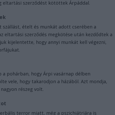
ig eltartási szerződést kötöttek Árpáddal.
tek
 szállást, ételt és munkát adott cserében a
, az eltartási szerződés megkötése után kezdődtek a
uk kijelentette, hogy annyi munkát kell végezni,
rfájukat.
pp a pohárban, hogy Árpi vasárnap délben
te vele, hogy takarodjon a házából. Azt mondja,
 nagyon részeg volt.
tot
rbális terror miatt, még a pszichiátriára is