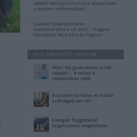
nélkül? Mennyire fontos a villanybojler
a modern otthonokban?
Saunier Duval gázkazán
karbantartása a tél előtt – Hogyan
készüljünk fel a hóra és fagyra?
FRISS TÁMOGATÓI TARTALOM
Miért fáj gyakrabban a nők
csípője? – A válasz a
medencében rejlik
B-vitamin komplex és folsav:
szükséged van rá?
Energiát függetlenül:
t
szigetüzemű megoldások