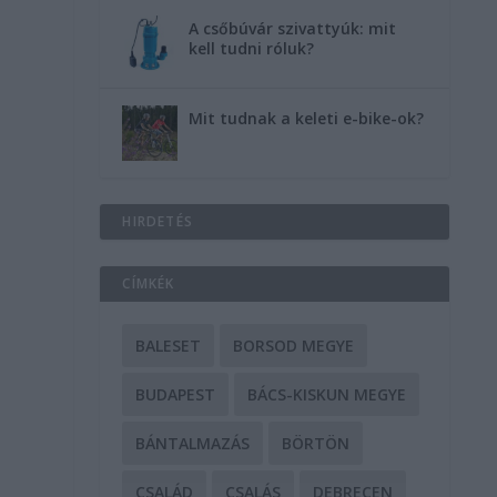
A csőbúvár szivattyúk: mit
kell tudni róluk?
Mit tudnak a keleti e-bike-ok?
HIRDETÉS
CÍMKÉK
BALESET
BORSOD MEGYE
BUDAPEST
BÁCS-KISKUN MEGYE
BÁNTALMAZÁS
BÖRTÖN
CSALÁD
CSALÁS
DEBRECEN