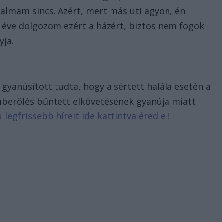
ogalmam sincs. Azért, mert más üti agyon, én
éve dolgozom ezért a házért, biztos nem fogok
yja.
 gyanúsított tudta, hogy a sértett halála esetén a
emberölés bűntett elkövetésének gyanúja miatt
 legfrissebb híreit ide kattintva éred el!