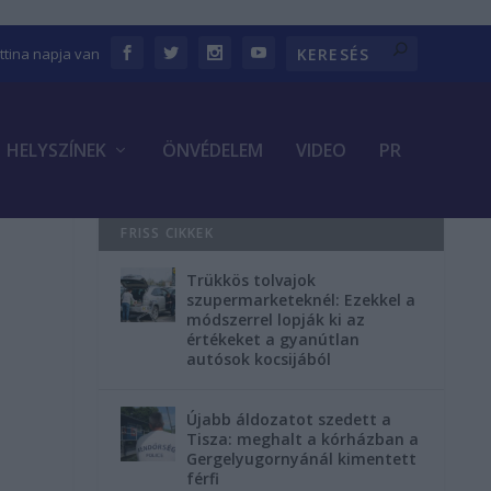
ettina napja van
HELYSZÍNEK
ÖNVÉDELEM
VIDEO
PR
FRISS CIKKEK
Trükkös tolvajok
szupermarketeknél: Ezekkel a
módszerrel lopják ki az
értékeket a gyanútlan
autósok kocsijából
Újabb áldozatot szedett a
Tisza: meghalt a kórházban a
Gergelyugornyánál kimentett
férfi