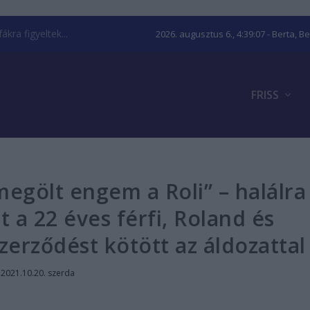
kra figyeltek...
2026. augusztus 6., 4:39:08
- Berta, B
FRISS
megölt engem a Roli” – halálra
t a 22 éves férfi, Roland és
szerződést kötött az áldozattal
|
2021.10.20. szerda