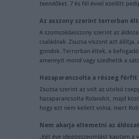
teendőket. 7 és fél évvel ezelőtt ped
Az asszony szerint terrorban él
A szomszédasszony szerint az áldozat
családnak. Zsuzsa viszont azt állítja
gondok. Terrorban éltek, a befogadój
amennyit mond vagy szedhetik a sáto
Hazaparancsolta a részeg férfit
Zsuzsa szerint az volt az utolsó cse
hazaparancsolta Rolandot, majd közöl
hogy ezt nem kellett volna, mert Roli
Nem akarja eltemetni az áldoza
„Két éve idegösszeomlást kaptam a ve