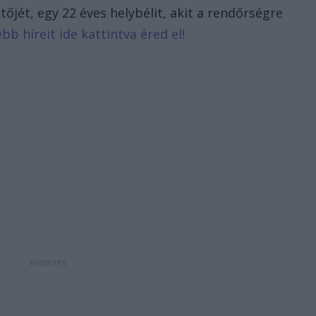
őjét, egy 22 éves helybélit, akit a rendőrségre
bb híreit ide kattintva éred el!