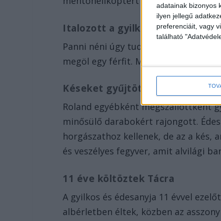
mentőhelikoptert is küldtek, de ők s
adatainak bizonyos k
ilyen jellegű adatke
Italozott a gyilkosság előtt
preferenciáit, vagy v
található "Adatvéde
Panni néni úgy tudja, Roland a gyilko
megöl egy férfit. Még a rendőröket is
Késeket gyűjtött
TOV
Roland egyébként megszállottként gy
minősülő darabokért rajongott. Édes
horgászathoz kellenek, de az a kés, 
és veszélyes fegyver, amit alvilági 
11 éve költöztek Tácra
A gyilkos és édesanyja 11 évvel ezelőt
albérletben éltek, közben az asszony 