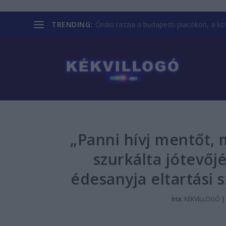
TRENDING:
Óriási razzia a budapesti piacokon, a kofá
„Panni hívj mentőt, 
szurkálta jótevőjé
édesanyja eltartási 
Írta:
KÉKVILLOGÓ