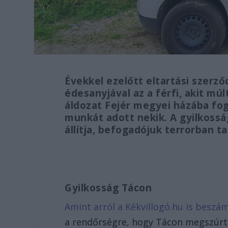
Évekkel ezelőtt eltartási szerző
édesanyjával az a férfi, akit múl
áldozat Fejér megyei házába fog
munkát adott nekik. A gyilkossá
állítja, befogadójuk terrorban t
Gyilkosság Tácon
Amint arról a Kékvillogó.hu is beszám
a rendőrségre, hogy Tácon megszúrtak