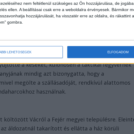
em tudták már megmenteni a 62 éves férfi életét.
ezeléséhez nem feltétlenül szükséges az Ön hozzájárulása, de jogában 
zelés ellen. A beállításai csak erre a weboldalra érvényesek. Bármikor m
isszavonhatja hozzájárulását, ha visszatér erre az oldalra, és rákattint a
lem" gombra.
sság előtt a Teri büfénél azzal kérkedett, hogy ma
 kihívta magára.
ÁBBI LEHETŐSÉGEK
ELFOGADOM
űjtötte a késeket, különösen a taktikai fegyvernek
anyjának mindig azt bizonygatta, hogy a
amivel megölte a szállásadóját, rendkívül alattomos
bandaharcokhoz használnak.
t költözött Vácról a Fejér megyei településre. Eleint
az áldozatnál takarított és ellátta a ház körüli