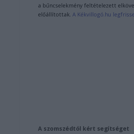
a bűncselekmény feltételezett elkövet
előállítottak.
A Kékvillogó.hu legfrisse
A szomszédtól kért segítséget