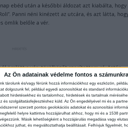
nap ebéd után a későbbi áldozat azt kiabálta, hogy
li”. Panni néni kinézett az utcára, és azt látta, hog
s ömlik belőle a vér.
ból ömlött a vér, törölközőt szorítottam rá. Aztán
Az Ön adatainak védelme fontos a számunkr
rjaimban halt meg Árpi. Közben a gyilkosa azt
nk tárolunk és/vagy férünk hozzá információkhoz egy eszközön, példáu
, leülöm a büntetést érte” – mondta a
Blikknek
a
t dolgozunk fel, például egyedi azonosítókat és standard információk
abott hirdetésekhez és tartalomhoz, hirdetések és tartalmak méréséhe
és szolgáltatásfejlesztéshez küld.
Az Ön engedélyével mi és a partne
dszerrel szerzett pontos geolokációs adatokat és azonosítási informác
megfelelő helyre kattintva hozzájárulhat ahhoz, hogy mi és a 1538 partne
zett az áldozat Ady Endre utcai háza elé. Majd egy
 végezzünk. Másik lehetőségként a hozzájárulás megadása vagy elutasí
iókhoz juthat, és megváltoztathatja beállításait.
Felhívjuk figyelmét, 