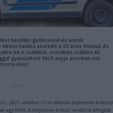
dést későbbi gyilkosával és annak
t héten halálra szurkált a 22 éves Roland. Az
adta be a családot, cserében szállást és
ggal gyanúsított férfi anyja azonban azt
artotta őket.
olt,
2021. október 17-én délután bejelentés érkezet
 egy férfit. A helyszínre érkező rendőrök elfogták