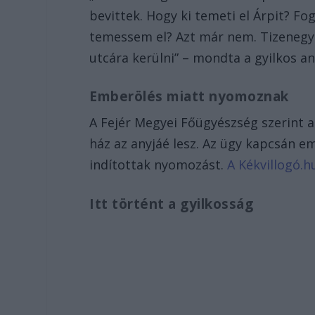
bevittek. Hogy ki temeti el Árpit? F
temessem el? Azt már nem. Tizenegy 
utcára kerülni” – mondta a gyilkos an
Emberölés miatt nyomoznak
A Fejér Megyei Főügyészség szerint a
ház az anyjáé lesz. Az ügy kapcsán 
indítottak nyomozást.
A Kékvillogó.hu
Itt történt a gyilkosság