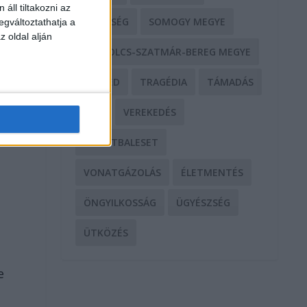
áll tiltakozni az
SEGÍTSÉG
SOMOGY MEGYE
egváltoztathatja a
z oldal alján
SZABOLCS-SZATMÁR-BEREG MEGYE
SZEGED
TRAGÉDIA
TÁMADÁS
TŰZ
VEREKEDÉS
VONATBALESET
VONATGÁZOLÁS
ÉLETMENTÉS
ÖNGYILKOSSÁG
ÜGYÉSZSÉG
ÜTKÖZÉS
e