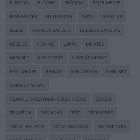
ELFOGÁS
ELTŰNT
ERŐSZAK
FEJÉR MEGYE
FENYEGETÉS
GYILKOSSÁG
GYŐR
GÁZOLÁS
HALÁL
HALÁLOS BALESET
HALÁLOS GÁZOLÁS
KÉSELÉS
KÓRHÁZ
LOPÁS
MENTÉS
MISKOLC
NYOMOZÁS
NÓGRÁD MEGYE
PEST MEGYE
RABLÁS
RENDŐRSÉG
SEGÍTSÉG
SOMOGY MEGYE
SZABOLCS-SZATMÁR-BEREG MEGYE
SZEGED
TRAGÉDIA
TÁMADÁS
TŰZ
VEREKEDÉS
VONATBALESET
VONATGÁZOLÁS
ÉLETMENTÉS