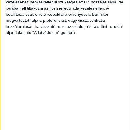
kezeléséhez nem feltétlenül szükséges az Ön hozzájárulása, de
Sándor felesége, Anita, aki határozottan kiáll a
jogában áll tiltakozni az ilyen jellegű adatkezelés ellen. A
párja mellett.
A Kékvillogó legfrissebb híreit ide
beállításai csak erre a weboldalra érvényesek. Bármikor
megváltoztathatja a preferenciáit, vagy visszavonhatja
kattintva éred el! A Facebookon már 342 ezernél
hozzájárulását, ha visszatér erre az oldalra, és rákattint az oldal
is többen követnek minket.
alján található "Adatvédelem" gombra.