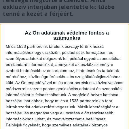
felesége megtörte a csendet. Anita
exkluzív interjúban jelentette ki: tűzbe
tenné a kezét a férjéért.
Az Ön adatainak védelme fontos a
számunkra
Négy holttestet hantoltak ki
Mi és 1538 partnereink tárolunk és/vagy férünk hozzá
információkhoz egy eszközön, például sütik formájában, és
Szerdán reggel tovább folytatódott a
személyes adatokat dolgozunk fel, például egyedi azonosítókat
és standard információkat, amelyeket az eszköz személyre
hátborzongató munka a dunapataji református
szabott hirdetésekhez és tartalomhoz, hirdetések és tartalmak
temetőben. A rendőrség újabb két idős asszony
méréséhez, közönségmérésekhez és szolgáltatásfejlesztéshez
holttestét hantolta ki, miután kedden a katolikus
küld.
Az Ön engedélyével mi és a partnereink eszközleolvasásos
módszerrel szerzett pontos geolokációs adatokat és azonosítási
temetőben már megkezdődtek az exhumálások.
információkat is felhasználhatunk. A megfelelő helyre kattintva
A hatóságok célja, hogy az igazságügyi
hozzájárulhat ahhoz, hogy mi és a 1538 partnereink a fent
leírtak szerint adatkezelést végezzünk. Másik lehetőségként a
orvosszakértők tisztázzák: gyilkosság áldozatai
hozzájárulás megadása vagy elutasítása előtt részletesebb
lettek-e a falubeli nyugdíjasok.Közben megszólalt
információkhoz juthat, és megváltoztathatja beállításait.
Felhívjuk figyelmét, hogy személyes adatainak bizonyos
a gyilkossággal és kifosztással gyanúsított