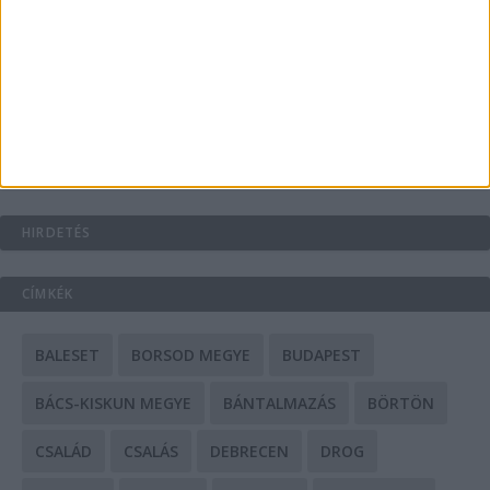
A csőbúvár szivattyúk: mit kell tudni róluk?
Mit tudnak a keleti e-bike-ok?
HIRDETÉS
CÍMKÉK
BALESET
BORSOD MEGYE
BUDAPEST
BÁCS-KISKUN MEGYE
BÁNTALMAZÁS
BÖRTÖN
CSALÁD
CSALÁS
DEBRECEN
DROG