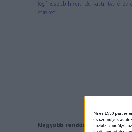
legfrissebb híreit ide kattintva ére
minket.
Mi és 1538 partnerei
és személyes adatoka
Nagyobb rendőri jelenlét
eszköz személyre sz
közönségmérésekhez 