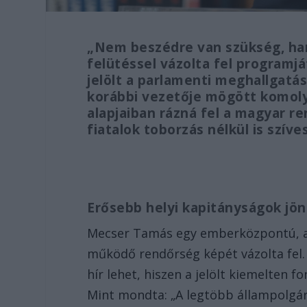
„Nem beszédre van szükség, han
felütéssel vázolta fel program
jelölt a parlamenti meghallgat
korábbi vezetője mögött komoly p
alapjaiban rázná fel a magyar re
fiatalok toborzás nélkül is szív
Erősebb helyi kapitányságok jö
Mecser Tamás egy emberközpontú, a 
működő rendőrség képét vázolta fel. 
hír lehet, hiszen a jelölt kiemelten 
Mint mondta: „A legtöbb állampolgár 