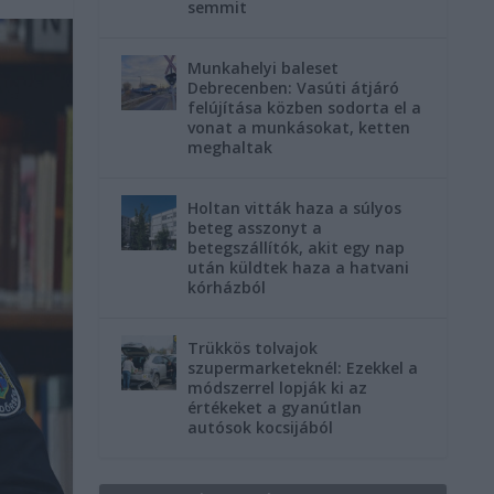
semmit
Munkahelyi baleset
Debrecenben: Vasúti átjáró
felújítása közben sodorta el a
vonat a munkásokat, ketten
meghaltak
Holtan vitták haza a súlyos
beteg asszonyt a
betegszállítók, akit egy nap
után küldtek haza a hatvani
kórházból
Trükkös tolvajok
szupermarketeknél: Ezekkel a
módszerrel lopják ki az
értékeket a gyanútlan
autósok kocsijából