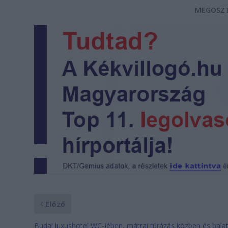
MEGOSZT
Előző
Budai luxushotel WC-jében, mátrai túrázás közben és bala