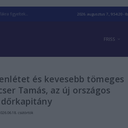
kra figyeltek...
2026. augusztus 7., 9:54:21
- I
FRISS
lenlétet és kevesebb tömeges
cser Tamás, az új országos
ndőrkapitány
026.06.18. csütörtök