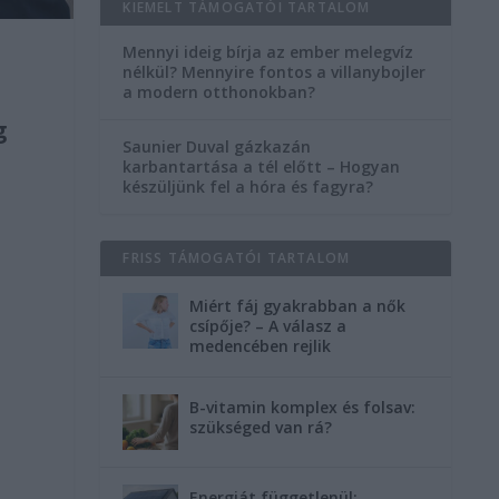
KIEMELT TÁMOGATÓI TARTALOM
Mennyi ideig bírja az ember melegvíz
nélkül? Mennyire fontos a villanybojler
a modern otthonokban?
g
Saunier Duval gázkazán
karbantartása a tél előtt – Hogyan
készüljünk fel a hóra és fagyra?
FRISS TÁMOGATÓI TARTALOM
Miért fáj gyakrabban a nők
csípője? – A válasz a
medencében rejlik
B-vitamin komplex és folsav:
szükséged van rá?
Energiát függetlenül: