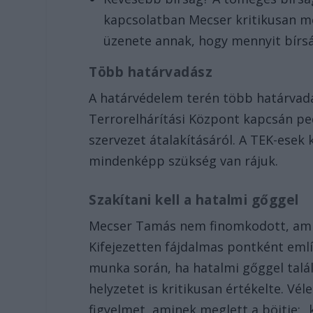
kapcsolatban Mecser kritikusan m
üzenete annak, hogy mennyit bírsá
Több határvadász
A határvédelem terén több határvadás
Terrorelhárítási Központ kapcsán ped
szervezet átalakításáról. A TEK-esek
mindenképp szükség van rájuk.
Szakítani kell a hatalmi gőggel
Mecser Tamás nem finomkodott, amik
Kifejezetten fájdalmas pontként említ
munka során, ha hatalmi gőggel talá
helyzetet is kritikusan értékelte. Vé
figyelmet, aminek meglett a böjtje: 