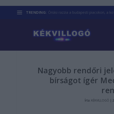
TRENDING:
Óriási razzia a budapesti piacokon, a kofá
Nagyobb rendőri je
bírságot ígér Me
re
Írta:
KÉKVILLOGÓ
|
2