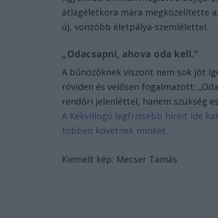
átlagéletkora mára megközelítette az
új, vonzóbb életpálya-szemlélettel.
„Odacsapni, ahova oda kell.”
A bűnözőknek viszont nem sok jót ígér
röviden és velősen fogalmazott: „Oda
rendőri jelenléttel, hanem szükség es
A Kékvillogó legfrissebb híreit ide k
többen követnek minket.
Kiemelt kép: Mecser Tamás