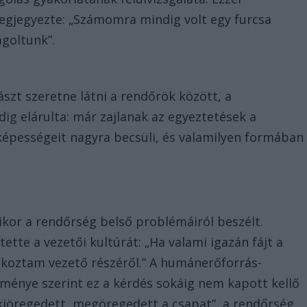
egjegyezte: „Számomra mindig volt egy furcsa
goltunk”.
zt szeretne látni a rendőrök között, a
ig elárulta: már zajlanak az egyeztetések a
 képességeit nagyra becsüli, és valamilyen formában
or a rendőrség belső problémáiról beszélt.
ette a vezetői kultúrát: „Ha valami igazán fájt a
lkoztam vezető részéről.” A humánerőforrás-
leménye szerint ez a kérdés sokáig nem kapott kellő
„kiöregedett, megöregedett a csapat”, a rendőrség