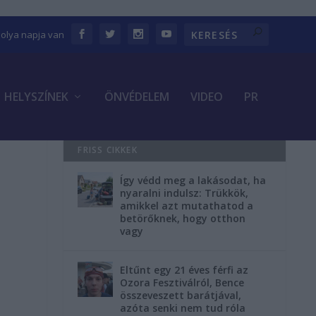
bolya napja van
HELYSZÍNEK
ÖNVÉDELEM
VIDEO
PR
FRISS CIKKEK
Így védd meg a lakásodat, ha
nyaralni indulsz: Trükkök,
amikkel azt mutathatod a
betörőknek, hogy otthon
vagy
Eltűnt egy 21 éves férfi az
Ozora Fesztiválról, Bence
összeveszett barátjával,
azóta senki nem tud róla