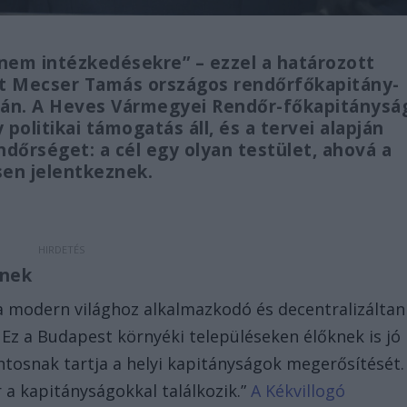
em intézkedésekre” – ezzel a határozott
ját Mecser Tamás országos rendőrfőkapitány-
ásán. A Heves Vármegyei Rendőr-főkapitánysá
olitikai támogatás áll, és a tervei alapján
ndőrséget: a cél egy olyan testület, ahová a
esen jelentkeznek.
nnek
modern világhoz alkalmazkodó és decentralizáltan
Ez a Budapest környéki településeken élőknek is jó
fontosnak tartja a helyi kapitányságok megerősítését.
a kapitányságokkal találkozik.”
A Kékvillogó