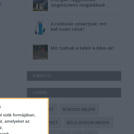
k
szigetüzemű megoldások
A csőbúvár szivattyúk: mit
kell tudni róluk?
Mit tudnak a keleti e-bike-ok?
HIRDETÉS
CÍMKÉK
a
BALESET
BORSOD MEGYE
l sütik formájában,
at, amelyeket az
BUDAPEST
BÁCS-KISKUN MEGYE
z,
reink