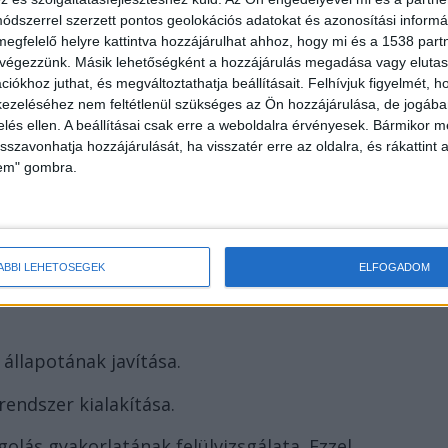
ngsúlyozta, hogy az aprófalvakban és a városokban
dszerrel szerzett pontos geolokációs adatokat és azonosítási informác
van igény. Szerinte a vezetésnek közelebb kell
megfelelő helyre kattintva hozzájárulhat ahhoz, hogy mi és a 1538 partne
 végezzünk. Másik lehetőségként a hozzájárulás megadása vagy elutasí
ll vetni annak az időszaknak, amikor az Országos
iókhoz juthat, és megváltoztathatja beállításait.
Felhívjuk figyelmét, 
galaxis volt”.
ezeléséhez nem feltétlenül szükséges az Ön hozzájárulása, de jogában 
zelés ellen. A beállításai csak erre a weboldalra érvényesek. Bármikor m
isszavonhatja hozzájárulását, ha visszatér erre az oldalra, és rákattint a
lem" gombra.
golással
áltoztatásokat ígér, amelyek közvetlenül érintik a
ÁBBI LEHETŐSÉGEK
ELFOGADOM
állapotának javítása.
rendszer kialakítása.
lás gyakorlatának felülvizsgálata. Ezzel