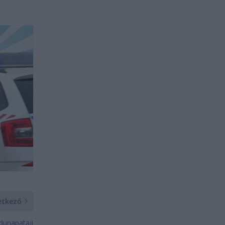
etkező
dunapataji