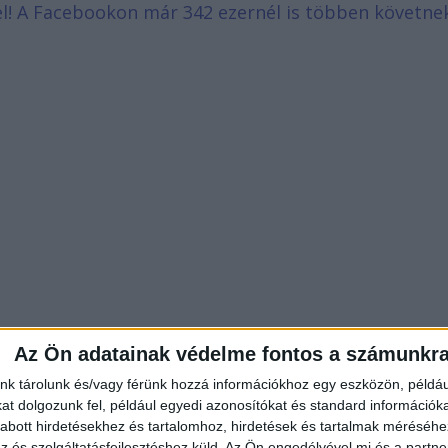
d el! A Facebookon már 342 ezernél is többen követne
Az Ön adatainak védelme fontos a számunkr
nk tárolunk és/vagy férünk hozzá információkhoz egy eszközön, példáu
t dolgozunk fel, például egyedi azonosítókat és standard információk
abott hirdetésekhez és tartalomhoz, hirdetések és tartalmak méréséhe
és szolgáltatásfejlesztéshez küld.
Az Ön engedélyével mi és a partne