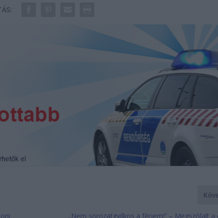
ÁS:
Köv
toni
„Nem sorozatgyilkos a férjem!” – Megszólalt a 