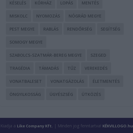
KÉSELÉS
KÓRHÁZ
LOPÁS
MENTÉS
MISKOLC
NYOMOZÁS
NÓGRÁD MEGYE
PEST MEGYE
RABLÁS
RENDŐRSÉG
SEGÍTSÉG
SOMOGY MEGYE
SZABOLCS-SZATMÁR-BEREG MEGYE
SZEGED
TRAGÉDIA
TÁMADÁS
TŰZ
VEREKEDÉS
VONATBALESET
VONATGÁZOLÁS
ÉLETMENTÉS
ÖNGYILKOSSÁG
ÜGYÉSZSÉG
ÜTKÖZÉS
Kiadja a
| Minden jog fenntartva!
Like Company Kft.
KÉKVILLOGO.hu