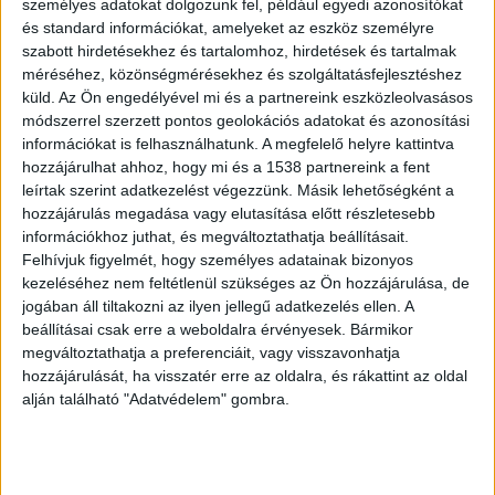
személyes adatokat dolgozunk fel, például egyedi azonosítókat
és standard információkat, amelyeket az eszköz személyre
szabott hirdetésekhez és tartalomhoz, hirdetések és tartalmak
méréséhez, közönségmérésekhez és szolgáltatásfejlesztéshez
Kanapémódszer
küld.
Az Ön engedélyével mi és a partnereink eszközleolvasásos
módszerrel szerzett pontos geolokációs adatokat és azonosítási
A vallomásból kiderül, hogy az egyik érintett
információkat is felhasználhatunk. A megfelelő helyre kattintva
hozzájárulhat ahhoz, hogy mi és a 1538 partnereink a fent
politikus egyenesen az otthonában fogadta a
leírtak szerint adatkezelést végezzünk. Másik lehetőségként a
vállalkozót. A pénzátadás itt végtelenül
hozzájárulás megadása vagy elutasítása előtt részletesebb
egyszerűen zajlott: miközben a kanapén ülve
információkhoz juthat, és megváltoztathatja beállításait.
Felhívjuk figyelmét, hogy személyes adatainak bizonyos
beszélgettek, a vállalkozó diszkréten a párna alá
kezeléséhez nem feltétlenül szükséges az Ön hozzájárulása, de
csúsztatta a készpénzzel teli borítékot. Egy
jogában áll tiltakozni az ilyen jellegű adatkezelés ellen. A
beállításai csak erre a weboldalra érvényesek. Bármikor
másik politikusnál – akivel a legjobb viszonyban
megváltoztathatja a preferenciáit, vagy visszavonhatja
volt – még ennél is tovább mentek: a politikus
hozzájárulását, ha visszatér erre az oldalra, és rákattint az oldal
alján található "Adatvédelem" gombra.
otthonában egy falba épített széf rejtette a
kenőpénzt, sőt, egy papírlapon pontos
nyilvántartást is vezettek a kapott összegekről.
A