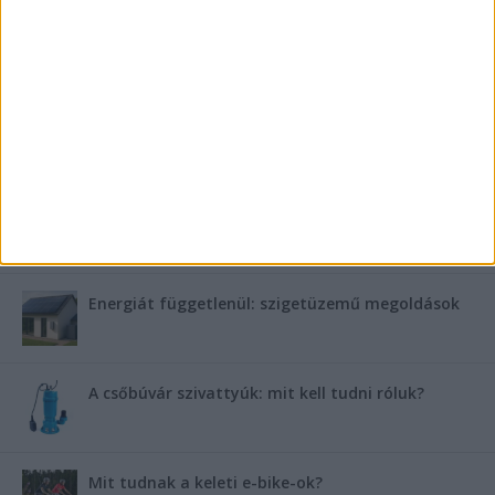
Hogyan készüljünk fel a hóra és fagyra?
FRISS TÁMOGATÓI TARTALOM
Miért fáj gyakrabban a nők csípője? – A válasz a
medencében rejlik
B-vitamin komplex és folsav: szükséged van rá?
Energiát függetlenül: szigetüzemű megoldások
A csőbúvár szivattyúk: mit kell tudni róluk?
Mit tudnak a keleti e-bike-ok?