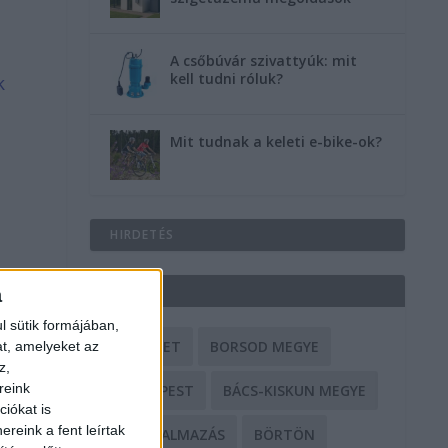
A csőbúvár szivattyúk: mit
kell tudni róluk?
k
Mit tudnak a keleti e-bike-ok?
HIRDETÉS
CÍMKÉK
a
l sütik formájában,
BALESET
BORSOD MEGYE
at, amelyeket az
z,
reink
BUDAPEST
BÁCS-KISKUN MEGYE
iókat is
reink a fent leírtak
BÁNTALMAZÁS
BÖRTÖN