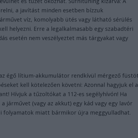
evülhet és tüzet okozhat. Sufnituning kizárva: A
elni, a javítást minden esetben bízzuk
járművet víz, komolyabb ütés vagy látható sérülés
ell helyezni. Erre a legalkalmasabb egy szabadtéri
adás esetén nem veszélyeztet más tárgyakat vagy
az égő lítium-akkumulátor rendkívül mérgező füstö
épéseket kell kötelezően követni: Azonnal hagyjuk el 
lant! Hívjuk a tűzoltókat a 112-es segélyhívón! Ha
, a járművet (vagy az akkut) egy kád vagy egy lavór
ai folyamatok miatt bármikor újra meggyulladhat.