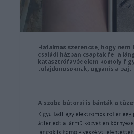
Hatalmas szerencse, hogy nem t
családi házban csaptak fel a lá
katasztrófavédelem komoly figye
tulajdonosoknak, ugyanis a bajt 
A szoba bútorai is bánták a tüze
Kigyulladt egy elektromos roller egy 
átterjedt a jármű közvetlen környezet
lángok is komoly veszélyt jelentettek