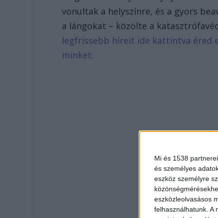
vonultak a helyszínre, és a gyors be
a lángokat – közölte a katasztrófav
legfrissebb híreit ide kattintva ére
minket.
Mi és 1538 partnerei
és személyes adatoka
eszköz személyre sz
közönségmérésekhez 
eszközleolvasásos mó
felhasználhatunk. A 