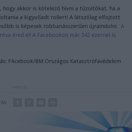
hogy akkor is kötelező hívni a tűzoltókat, ha a
ltania a kigyulladt rollert! A látszólag elfojtott
ésőbb is képesek robbanásszerűen újraindulni.
A
tintva éred el! A Facebookon már 342 ezernél is
Forrás: FAcebook/BM Országos Katasztrófavédelem
ÁS: