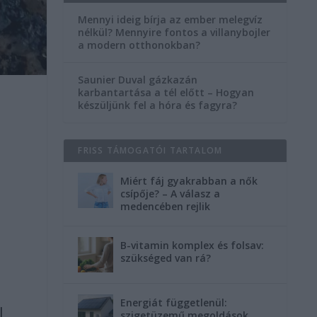
Mennyi ideig bírja az ember melegvíz
nélkül? Mennyire fontos a villanybojler
a modern otthonokban?
Saunier Duval gázkazán
karbantartása a tél előtt – Hogyan
készüljünk fel a hóra és fagyra?
FRISS TÁMOGATÓI TARTALOM
Miért fáj gyakrabban a nők
csípője? – A válasz a
medencében rejlik
B-vitamin komplex és folsav:
szükséged van rá?
Energiát függetlenül:
l
szigetüzemű megoldások