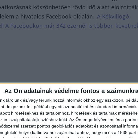
avatkozásnak köszönhetően rövid idő alatt eloltották
édelem a hivatalos Facebook-oldalán.
A Kékvillogó
d el! A Facebookon már 342 ezernél is többen követne
Az Ön adatainak védelme fontos a számunkr
nk tárolunk és/vagy férünk hozzá információkhoz egy eszközön, példáu
t dolgozunk fel, például egyedi azonosítókat és standard információk
abott hirdetésekhez és tartalomhoz, hirdetések és tartalmak méréséhe
és szolgáltatásfejlesztéshez küld.
Az Ön engedélyével mi és a partne
dszerrel szerzett pontos geolokációs adatokat és azonosítási informác
megfelelő helyre kattintva hozzájárulhat ahhoz, hogy mi és a 1538 partne