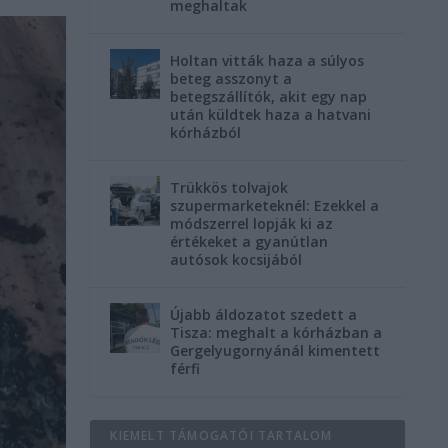
meghaltak
Holtan vitták haza a súlyos
beteg asszonyt a
betegszállítók, akit egy nap
után küldtek haza a hatvani
kórházból
Trükkös tolvajok
szupermarketeknél: Ezekkel a
módszerrel lopják ki az
értékeket a gyanútlan
autósok kocsijából
Újabb áldozatot szedett a
Tisza: meghalt a kórházban a
Gergelyugornyánál kimentett
férfi
KIEMELT TÁMOGATÓI TARTALOM