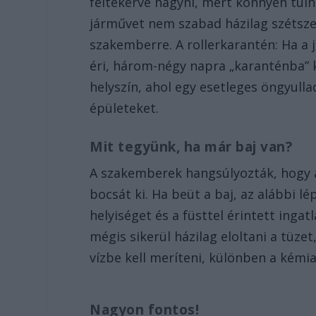
feltekerve hagyni, mert könnyen túlh
járművet nem szabad házilag szétszer
szakemberre. A rollerkarantén: Ha a 
éri, három-négy napra „karanténba” k
helyszín, ahol egy esetleges öngyull
épületeket.
Mit tegyünk, ha már baj van?
A szakemberek hangsúlyozták, hogy 
bocsát ki. Ha beüt a baj, az alábbi l
helyiséget és a füsttel érintett ingat
mégis sikerül házilag eloltani a tüzet
vízbe kell meríteni, különben a kémi
Nagyon fontos!