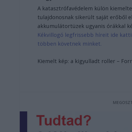
A katasztrófavédelem külön kiemelte, 
tulajdonosnak sikerült saját erőből elo
akkumulátortüzek ugyanis órákkal k
Kékvillogó legfrissebb híreit ide kat
többen követnek minket.
Kiemelt kép: a kigyulladt roller – 
MEGOSZT