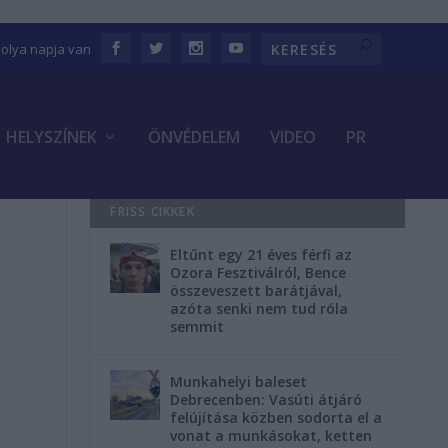
bolya napja van
HELYSZÍNEK
ÖNVÉDELEM
VIDEO
PR
FRISS CIKKEK
Eltűnt egy 21 éves férfi az
Ozora Fesztiválról, Bence
összeveszett barátjával,
azóta senki nem tud róla
semmit
Munkahelyi baleset
Debrecenben: Vasúti átjáró
felújítása közben sodorta el a
vonat a munkásokat, ketten