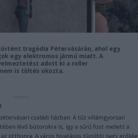
örtént tragédia Pétervásárán, ahol egy
ngok egy elektromos jármű miatt. A
lmeztetést adott ki a roller
nem is töltés okozta.
t
pétervásári családi házban. A tűz villámgyorsan
ében lévő bútorokra is, így a sűrű füst mellett a
 az otthonra. A város hivatásos tűzoltói nagy erőkke