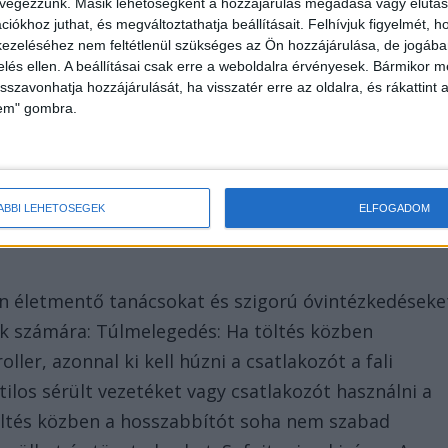
 végezzünk. Másik lehetőségként a hozzájárulás megadása vagy elutasí
iókhoz juthat, és megváltoztathatja beállításait.
Felhívjuk figyelmét, 
ezeléséhez nem feltétlenül szükséges az Ön hozzájárulása, de jogában 
zelés ellen. A beállításai csak erre a weboldalra érvényesek. Bármikor m
ően a zárlatos akkumulátora miatt kapott lángra.
isszavonhatja hozzájárulását, ha visszatér erre az oldalra, és rákattint a
lem" gombra.
keletkezésekor a roller egyáltalán nem volt töltőre
s önmagában is elég volt a katasztrófához.
ÁBBI LEHETŐSÉGEK
ELFOGADOM
n életmentő tanácsokat és szigorú óvintézkedéseke
k számára: Túlmelegedés: Ha töltés közben
ler, azonnal ki kell húzni a csatlakozót a fali
 tilos sérült vezetéket vagy csatlakozót használni a
Töltés közben a hosszabbítót soha nem szabad