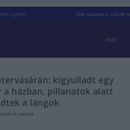
kra figyeltek...
2026. augusztus 6., 11:22:31
- I
FRISS
tervásárán: kigyulladt egy
 a házban, pillanatok alatt
edtek a lángok
026.06.18. csütörtök