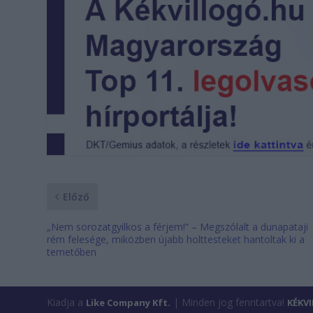
Előző
„Nem sorozatgyilkos a férjem!” – Megszólalt a dunapataji
rém felesége, miközben újabb holttesteket hantoltak ki a
temetőben
Kiadja a
| Minden jog fenntartva!
Like Company Kft.
KÉKV