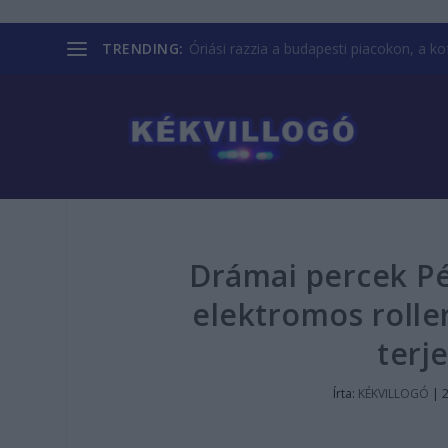
TRENDING:
Óriási razzia a budapesti piacokon, a kofá
Drámai percek Pé
elektromos roller
terj
Írta:
KÉKVILLOGÓ
|
2