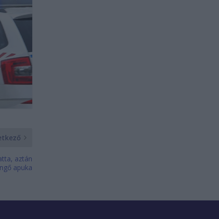
etkező
atta, aztán
öngő apuka