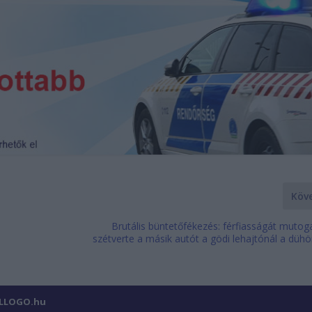
Köv
Brutális büntetőfékezés: férfiasságát mutog
szétverte a másik autót a gödi lehajtónál a düh
ILLOGO.hu