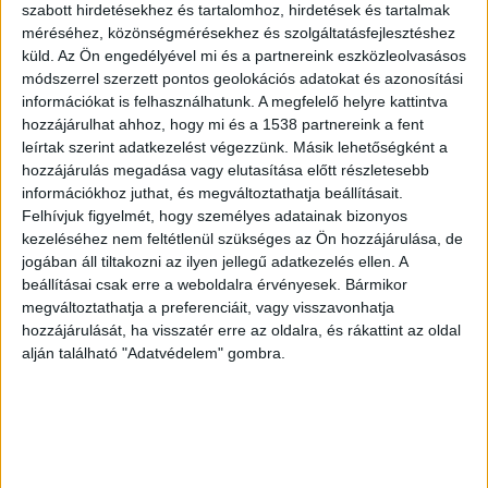
szabott hirdetésekhez és tartalomhoz, hirdetések és tartalmak
versenyzésbe kezdett a forgalmas gyorsforgalmi
méréséhez, közönségmérésekhez és szolgáltatásfejlesztéshez
úton.
A Kékvillogó legfrissebb híreit ide kattintva
küld.
Az Ön engedélyével mi és a partnereink eszközleolvasásos
éred el! A Facebookon már 342 ezernél is többen
módszerrel szerzett pontos geolokációs adatokat és azonosítási
információkat is felhasználhatunk. A megfelelő helyre kattintva
követnek minket.
hozzájárulhat ahhoz, hogy mi és a 1538 partnereink a fent
leírtak szerint adatkezelést végezzünk. Másik lehetőségként a
hozzájárulás megadása vagy elutasítása előtt részletesebb
információkhoz juthat, és megváltoztathatja beállításait.
Felhívjuk figyelmét, hogy személyes adatainak bizonyos
kezeléséhez nem feltétlenül szükséges az Ön hozzájárulása, de
jogában áll tiltakozni az ilyen jellegű adatkezelés ellen. A
beállításai csak erre a weboldalra érvényesek. Bármikor
megváltoztathatja a preferenciáit, vagy visszavonhatja
hozzájárulását, ha visszatér erre az oldalra, és rákattint az oldal
alján található "Adatvédelem" gombra.