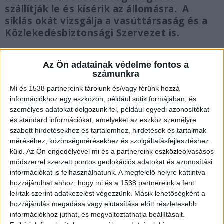
szállítják le és kísérik az állomásra. A
siklás okát vizsgálja a vasúttársaság és a
Közlekedésbiztonsági Szervezet is.
Az Ön adatainak védelme fontos a
számunkra
Tart a műszaki mentés
Mi és 1538 partnereink tárolunk és/vagy férünk hozzá
információkhoz egy eszközön, például sütik formájában, és
Az elsődleges megállapítások szerint a vonat
személyes adatokat dolgozunk fel, például egyedi azonosítókat
és standard információkat, amelyeket az eszköz személyre
ezen a szakaszon a megengedett sebességgel
szabott hirdetésekhez és tartalomhoz, hirdetések és tartalmak
közlekedett 40 km/h alatt, a mozdonyvezető,
méréséhez, közönségmérésekhez és szolgáltatásfejlesztéshez
küld.
Az Ön engedélyével mi és a partnereink eszközleolvasásos
amint észrevette a balesetet, azonnal
módszerrel szerzett pontos geolokációs adatokat és azonosítási
megállította a szerelvényt, a
információkat is felhasználhatunk. A megfelelő helyre kattintva
biztosítóberendezés rendben működött. A
hozzájárulhat ahhoz, hogy mi és a 1538 partnereink a fent
leírtak szerint adatkezelést végezzünk. Másik lehetőségként a
műszaki elhárítás bizonytalan ideig tart.
A
hozzájárulás megadása vagy elutasítása előtt részletesebb
Kékvillogó legfrissebb híreit ide kattintva éred el!
információkhoz juthat, és megváltoztathatja beállításait.