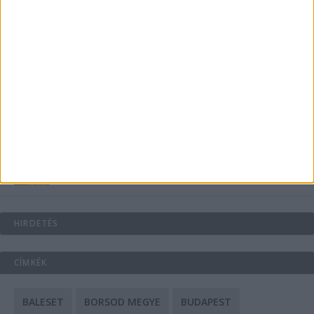
Energiát függetlenül: szigetüzemű megoldások
A csőbúvár szivattyúk: mit kell tudni róluk?
Mit tudnak a keleti e-bike-ok?
HIRDETÉS
CÍMKÉK
BALESET
BORSOD MEGYE
BUDAPEST