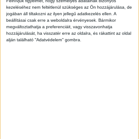
Felhívjuk figyelmét, hogy személyes adatainak bizonyos
A Facebookon már 342 ezernél is többen
kezeléséhez nem feltétlenül szükséges az Ön hozzájárulása, de
követnek minket.
jogában áll tiltakozni az ilyen jellegű adatkezelés ellen. A
beállításai csak erre a weboldalra érvényesek. Bármikor
megváltoztathatja a preferenciáit, vagy visszavonhatja
hozzájárulását, ha visszatér erre az oldalra, és rákattint az oldal
alján található "Adatvédelem" gombra.
Késnek a vonatok