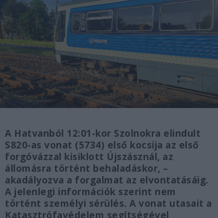
A Hatvanból 12:01-kor Szolnokra elindult
S820-as vonat (5734) első kocsija az első
forgóvázzal kisiklott Újszásznál, az
állomásra történt behaladáskor, –
akadályozva a forgalmat az elvontatásáig.
A jelenlegi információk szerint nem
történt személyi sérülés. A vonat utasait a
Katasztrófavédelem segítségével