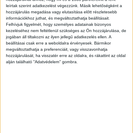
leírtak szerint adatkezelést végezzünk. Másik lehetőségként a
szemben.
A Kékvillogó legfrissebb híreit ide
hozzájárulás megadása vagy elutasítása előtt részletesebb
kattintva éred el! A Facebookon már 342 ezernél
információkhoz juthat, és megváltoztathatja beállításait.
Felhívjuk figyelmét, hogy személyes adatainak bizonyos
is többen követnek minket.
kezeléséhez nem feltétlenül szükséges az Ön hozzájárulása, de
jogában áll tiltakozni az ilyen jellegű adatkezelés ellen. A
beállításai csak erre a weboldalra érvényesek. Bármikor
megváltoztathatja a preferenciáit, vagy visszavonhatja
hozzájárulását, ha visszatér erre az oldalra, és rákattint az oldal
alján található "Adatvédelem" gombra.