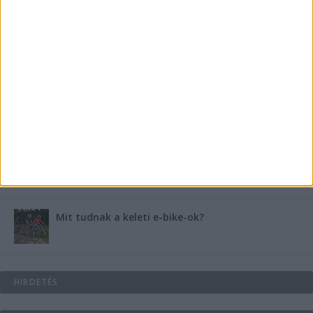
medencében rejlik
B-vitamin komplex és folsav: szükséged van rá?
Energiát függetlenül: szigetüzemű megoldások
A csőbúvár szivattyúk: mit kell tudni róluk?
Mit tudnak a keleti e-bike-ok?
HIRDETÉS