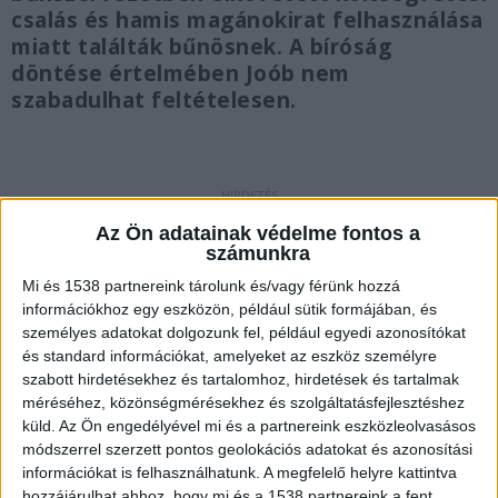
csalás és hamis magánokirat felhasználása
miatt találták bűnösnek. A bíróság
döntése értelmében Joób nem
szabadulhat feltételesen.
Szigorú büntetés és milliós
Az Ön adatainak védelme fontos a
vagyonelkobzás
számunkra
Mi és 1538 partnereink tárolunk és/vagy férünk hozzá
A Szegedi Törvényszék elsőfokú ítélete szerint a
információkhoz egy eszközön, például sütik formájában, és
volt politikusnak a fegyházbüntetés mellett 1,5
személyes adatokat dolgozunk fel, például egyedi azonosítókat
és standard információkat, amelyeket az eszköz személyre
millió forint pénzbüntetést is meg kell fizetnie,
szabott hirdetésekhez és tartalomhoz, hirdetések és tartalmak
valamint hét évre eltiltották attól, hogy
méréséhez, közönségmérésekhez és szolgáltatásfejlesztéshez
gazdasági társaság vezető tisztségviselője
küld.
Az Ön engedélyével mi és a partnereink eszközleolvasásos
módszerrel szerzett pontos geolokációs adatokat és azonosítási
legyen. Az MTI tájékoztatása szerint a bíróság 65
információkat is felhasználhatunk. A megfelelő helyre kattintva
millió forintos vagyonelkobzást is elrendelt vele
hozzájárulhat ahhoz, hogy mi és a 1538 partnereink a fent