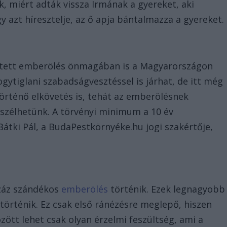
, miért adták vissza Irmának a gyereket, aki
y azt híresztelje, az ő apja bántalmazza a gyereket.
etett emberölés önmagában is a Magyarországon
gytiglani szabadságvesztéssel is járhat, de itt még
örténő elkövetés is, tehát az emberölésnek
szélhetünk. A törvényi minimum a 10 év
átki Pál, a BudaPestkörnyéke.hu jogi szakértője,
záz szándékos
emberölés
történik. Ezek legnagyobb
történik. Ez csak első ránézésre meglepő, hiszen
zött lehet csak olyan érzelmi feszültség, ami a