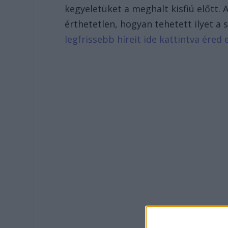
kegyeletüket a meghalt kisfiú előtt. 
érthetetlen, hogyan tehetett ilyet a
legfrissebb híreit ide kattintva éred 