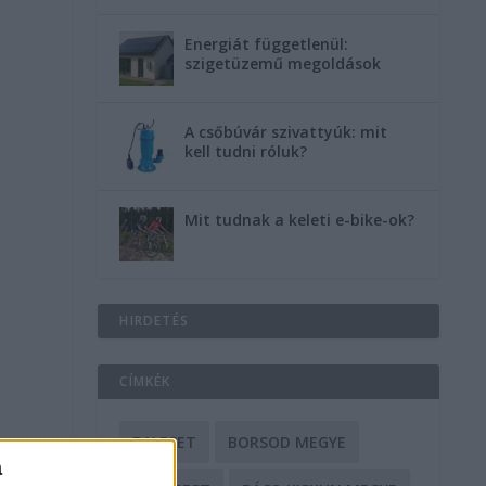
Energiát függetlenül:
szigetüzemű megoldások
A csőbúvár szivattyúk: mit
kell tudni róluk?
Mit tudnak a keleti e-bike-ok?
HIRDETÉS
CÍMKÉK
BALESET
BORSOD MEGYE
a