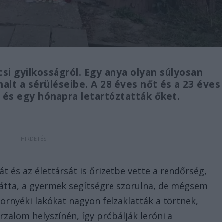
csi gyilkosságról. Egy anya olyan súlyosan
halt a sérüléseibe. A 28 éves nőt és a 23 éves
k, és egy hónapra letartóztatták őket.
át és az élettársát is őrizetbe vette a rendőrség,
i látta, a gyermek segítségre szorulna, de mégsem
környéki lakókat nagyon felzaklatták a törtnek,
zalom helyszínén, így próbálják leróni a