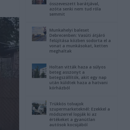
összeveszett barátjával,
azóta senki nem tud róla
semmit
Munkahelyi baleset
Debrecenben: Vasúti átjáró
felújítása közben sodorta el a
vonat a munkásokat, ketten
meghaltak
Holtan vitták haza a súlyos
beteg asszonyt a
betegszállítók, akit egy nap
után küldtek haza a hatvani
kórházból
Trükkös tolvajok
szupermarketeknél: Ezekkel a
módszerrel lopják ki az
értékeket a gyanútlan
autósok kocsijából