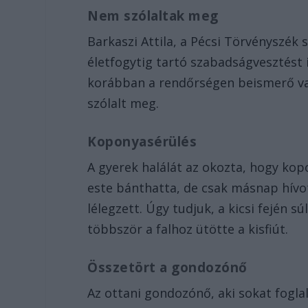
Nem szólaltak meg
Barkaszi Attila, a Pécsi Törvényszék 
életfogytig tartó szabadságvesztést i
korábban a rendőrségen beismerő va
szólalt meg.
Koponyasérülés
A gyerek halálát az okozta, hogy kop
este bánthatta, de csak másnap hív
lélegzett. Úgy tudjuk, a kicsi fején 
többször a falhoz ütötte a kisfiút.
Összetört a gondozónő
Az ottani gondozónő, aki sokat foglalk