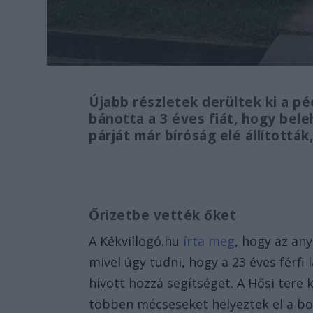
Újabb részletek derültek ki a pé
bánotta a 3 éves fiát, hogy bele
párját már bíróság elé állítottá
Őrizetbe vették őket
A Kékvillogó.hu
írta meg
, hogy az any
mivel úgy tudni, hogy a 23 éves férf
hívott hozzá segítséget. A Hősi tere 
többen mécseseket helyeztek el a bor