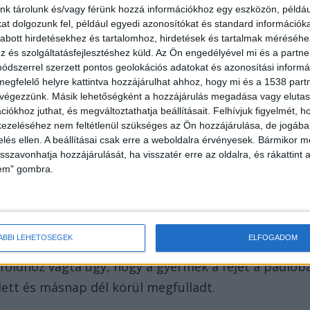
nk tárolunk és/vagy férünk hozzá információkhoz egy eszközön, példáu
t dolgozunk fel, például egyedi azonosítókat és standard információk
n újabb megrázó részletek derültek ki. Az Országos
abott hirdetésekhez és tartalomhoz, hirdetések és tartalmak méréséhe
kációs munkatársa az
RTL Híradó
nak elmondta, hog
és szolgáltatásfejlesztéshez küld.
Az Ön engedélyével mi és a partne
dszerrel szerzett pontos geolokációs adatokat és azonosítási informác
 se volt, és azonnal megkezdték a telefonon
megfelelő helyre kattintva hozzájárulhat ahhoz, hogy mi és a 1538 partne
 végzett. A csatorna úgy tudja a rendőrségnek a
 végezzünk. Másik lehetőségként a hozzájárulás megadása vagy elutasí
iókhoz juthat, és megváltoztathatja beállításait.
Felhívjuk figyelmét, 
et láttak a kisfiú fején.
ezeléséhez nem feltétlenül szükséges az Ön hozzájárulása, de jogában 
zelés ellen. A beállításai csak erre a weboldalra érvényesek. Bármikor m
isszavonhatja hozzájárulását, ha visszatér erre az oldalra, és rákattint a
lem" gombra.
nőt és a 23 éves párját már bíróság elé állították, é
ÁBBI LEHETŐSÉGEK
ELFOGADOM
rvényszék közleménye szerint a kisfiú sírt szerda
d földhöz vágta úgy, hogy a gyermek a fejét a padlób
dett és másnap dél körül megfulladt.