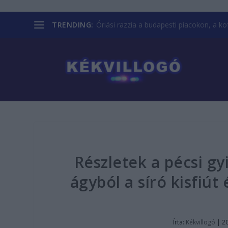
TRENDING:
Óriási razzia a budapesti piacokon, a kofá
Részletek a pécsi gy
ágyból a síró kisfiút
Írta:
Kékvillogó
|
20