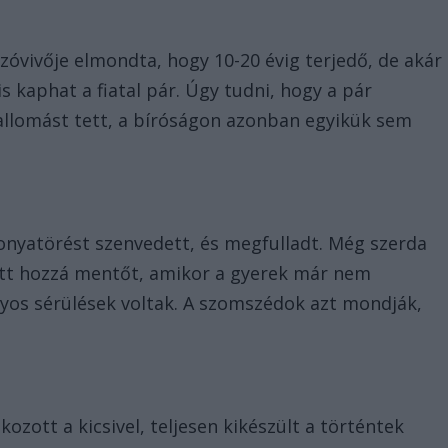
szóvivője elmondta, hogy 10-20 évig terjedő, de akár
s kaphat a fiatal pár. Úgy tudni, hogy a pár
llomást tett, a bíróságon azonban egyikük sem
onyatörést szenvedett, és megfulladt. Még szerda
ott hozzá mentőt, amikor a gyerek már nem
súlyos sérülések voltak. A szomszédok azt mondják,
ozott a kicsivel, teljesen kikészült a történtek