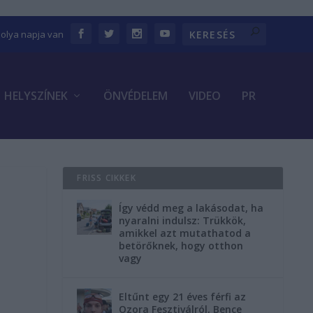
bolya napja van
HELYSZÍNEK
ÖNVÉDELEM
VIDEO
PR
FRISS CIKKEK
Így védd meg a lakásodat, ha
nyaralni indulsz: Trükkök,
amikkel azt mutathatod a
betörőknek, hogy otthon
vagy
Eltűnt egy 21 éves férfi az
Ozora Fesztiválról, Bence