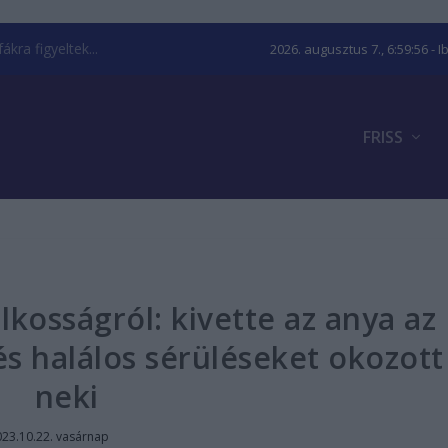
kra figyeltek...
2026. augusztus 7., 6:59:57
- I
FRISS
ilkosságról: kivette az anya az
 és halálos sérüléseket okozott
neki
23.10.22. vasárnap