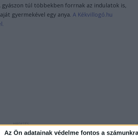
A gyászon túl többekben forrnak az indulatok is,
 saját gyermekével egy anya.
A Kékvillogó.hu
e
l.
Az Ön adatainak védelme fontos a számunkr