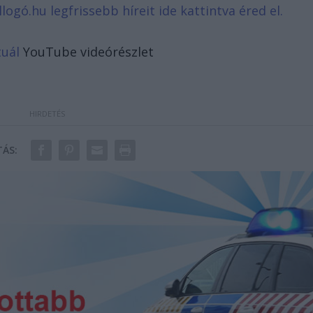
llogó.hu legfrissebb híreit ide kattintva éred e
l.
tuál
YouTube videórészlet
ÁS: