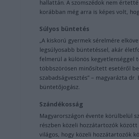
hallattán. A szomszédok nem értették
korábban még arra is képes volt, hog
Súlyos büntetés
„A kiskorú gyermek sérelmére elköv
legsúlyosabb büntetéssel, akár életfo
felmerül a különös kegyetlenséggel t
többszörösen minősített esetéről be
szabadságvesztés” – magyarázta dr. B
büntetőjogász.
Szándékosság
Magyarországon évente körülbelül s
részben közeli hozzátartozók között 
világos, hogy közeli hozzátartozók kö