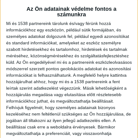
Az eset kapcsán a Fejér Vármegyei Rendőr-
Az Ön adatainak védelme fontos a
főkapitányság azt közölte, 2023. november 16-án
számunkra
a délutáni órákban bejelentés érkezett a
Mi és 1538 partnereink tárolunk és/vagy férünk hozzá
rendőrségre, hogy Székesfehérvár, Piac téri
információkhoz egy eszközön, például sütik formájában, és
személyes adatokat dolgozunk fel, például egyedi azonosítókat
autóbusz állomáson egy férfit holtan találtak.
A
és standard információkat, amelyeket az eszköz személyre
Kékvillogó.hu legfrissebb híreit ide kattintva éred
szabott hirdetésekhez és tartalomhoz, hirdetések és tartalmak
el.
méréséhez, közönségmérésekhez és szolgáltatásfejlesztéshez
küld.
Az Ön engedélyével mi és a partnereink eszközleolvasásos
módszerrel szerzett pontos geolokációs adatokat és azonosítási
információkat is felhasználhatunk. A megfelelő helyre kattintva
hozzájárulhat ahhoz, hogy mi és a 1538 partnereink a fent
leírtak szerint adatkezelést végezzünk. Másik lehetőségként a
hozzájárulás megadása vagy elutasítása előtt részletesebb
információkhoz juthat, és megváltoztathatja beállításait.
Felhívjuk figyelmét, hogy személyes adatainak bizonyos
kezeléséhez nem feltétlenül szükséges az Ön hozzájárulása, de
jogában áll tiltakozni az ilyen jellegű adatkezelés ellen. A
beállításai csak erre a weboldalra érvényesek. Bármikor
megváltoztathatja a preferenciáit, vagy visszavonhatja