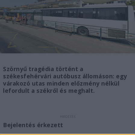
Szörnyű tragédia történt a
székesfehérvári autóbusz állomáson: egy
várakozó utas minden előzmény nélkül
lefordult a székről és meghalt.
Bejelentés érkezett