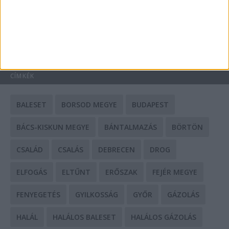
HIRDETÉS
CÍMKÉK
BALESET
BORSOD MEGYE
BUDAPEST
BÁCS-KISKUN MEGYE
BÁNTALMAZÁS
BÖRTÖN
CSALÁD
CSALÁS
DEBRECEN
DROG
ELFOGÁS
ELTŰNT
ERŐSZAK
FEJÉR MEGYE
FENYEGETÉS
GYILKOSSÁG
GYŐR
GÁZOLÁS
HALÁL
HALÁLOS BALESET
HALÁLOS GÁZOLÁS