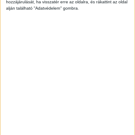
hozzájárulását, ha visszatér erre az oldalra, és rákattint az oldal
alján található "Adatvédelem" gombra.
Nem volt idegenkezűségre utaló nyom
A helyszíni szemle során idegenkezűségre utaló
körülmény nem merült fel, a Székesfehérvári
Rendőrkapitányság az általános közigazgatási
rendtartás szabályai szerint eljárva vizsgálja a
haláleset körülményeit.
Egyelőre nem tudni, mi történt
A
feol.hu
azt írja a középkorú férfi az Arconic