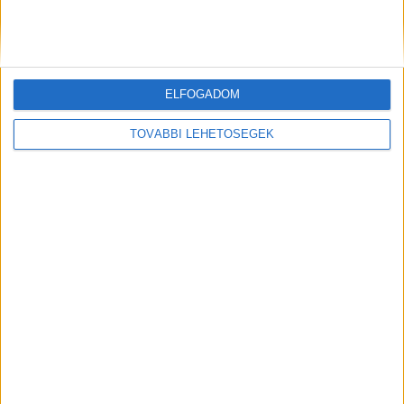
legfrissebb híreit ide kattintva éred el.
Kiemelt kép: Autóbuszállomás Székesfehérvár –
ELFOGADOM
Forrás: Google Maps
TOVÁBBI LEHETŐSÉGEK
MEGOSZTÁS: