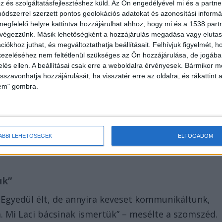
és szolgáltatásfejlesztéshez küld.
Az Ön engedélyével mi és a partne
dszerrel szerzett pontos geolokációs adatokat és azonosítási informác
őrök a helyszínre, és a férfit holtan találták a
megfelelő helyre kattintva hozzájárulhat ahhoz, hogy mi és a 1538 partne
 hogy mivel a körülmények idegenkezűsége utaltak,
 végezzünk. Másik lehetőségként a hozzájárulás megadása vagy elutasí
ndítottak eljárást ismeretlen tettes ellen.
iókhoz juthat, és megváltoztathatja beállításait.
Felhívjuk figyelmét, 
ezeléséhez nem feltétlenül szükséges az Ön hozzájárulása, de jogában 
zelés ellen. A beállításai csak erre a weboldalra érvényesek. Bármikor m
isszavonhatja hozzájárulását, ha visszatér erre az oldalra, és rákattint a
lem" gombra.
t
k
, hogy a bácsi nagyon magányos, bezárkózó életet
ÁBBI LEHETŐSÉGEK
ELFOGADOM
lni a környékbéliekkel. „Laci bácsi magának való
uk”
Egyedül élt, de annyira keveset kommunikáltunk,
Mi Laci bácsinak ismertük” – mesélte a szomszéd.