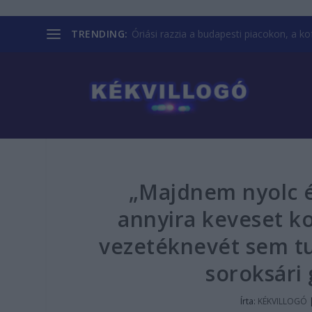
TRENDING:
Óriási razzia a budapesti piacokon, a kofá
„Majdnem nyolc é
annyira keveset 
vezetéknevét sem tu
soroksári
Írta:
KÉKVILLOGÓ