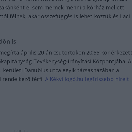
szakánként el sem mernek menni a kórház mellett,
tól félnek, akár összefüggés is lehet köztük és Laci
dön is
megírta április 20-án csütörtökön 20:55-kor érkezet
őkapitányság Tevékenység-irányítási Központjába. A
3. kerületi Danubius utca egyik társasházában a
l rendelkező férfi.
A Kékvillogó.hu legfrissebb híreit