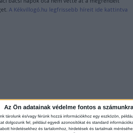
aci bácsi napok óta nem vette át a megrendelt
get.
A Kékvillogó.hu legfrissebb híreit ide kattintva
Az Ön adatainak védelme fontos a számunkr
nk tárolunk és/vagy férünk hozzá információkhoz egy eszközön, példáu
t dolgozunk fel, például egyedi azonosítókat és standard információk
abott hirdetésekhez és tartalomhoz, hirdetések és tartalmak méréséhe