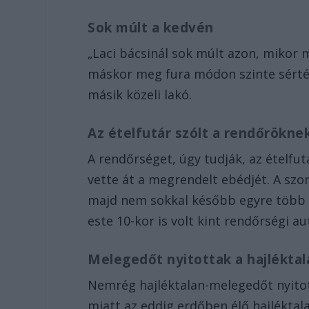
Sok múlt a kedvén
„Laci bácsinál sok múlt azon, mikor 
máskor meg fura módon szinte sértés
másik közeli lakó.
Az ételfutár szólt a rendőrökne
A rendőrséget, úgy tudják, az ételfu
vette át a megrendelt ebédjét. A szo
majd nem sokkal később egyre több r
este 10-kor is volt kint rendőrségi au
Melegedőt nyitottak a hajlékta
Nemrég hajléktalan-melegedőt nyitot
miatt az eddig erdőben élő hajléktala