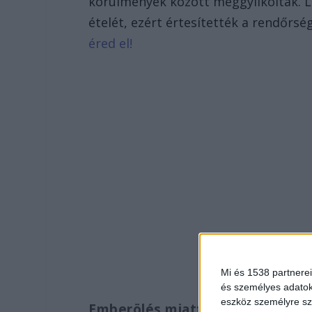
körülmények között meggyilkoltak. L
ételét, ezért értesítették a rendőrsé
éred el!
Mi és 1538 partnerei
és személyes adatoka
eszköz személyre sz
Emberölés miatt nyomoznak