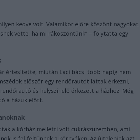
milyen kedve volt. Valamikor előre köszönt nagyokat
nek vette, ha mi ráköszöntünk” – folytatta egy
k
tár értesítette, miután Laci bácsi több napig nem
mszédok először egy rendőrautót láttak érkezni,
endőrautó és helyszínelő érkezett a házhoz. Még
tó a házuk előtt.
lanoknak
tak a kórház melletti volt cukrászüzemben, ami
nok is fel-feltűnnek a környéken. Az újtelepiek azt