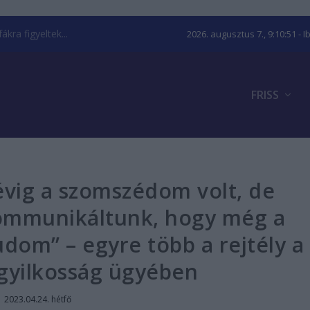
kra figyeltek...
2026. augusztus 7., 9:10:52
- I
FRISS
vig a szomszédom volt, de
kommunikáltunk, hogy még a
dom” – egyre több a rejtély a
 gyilkosság ügyében
|
2023.04.24. hétfő