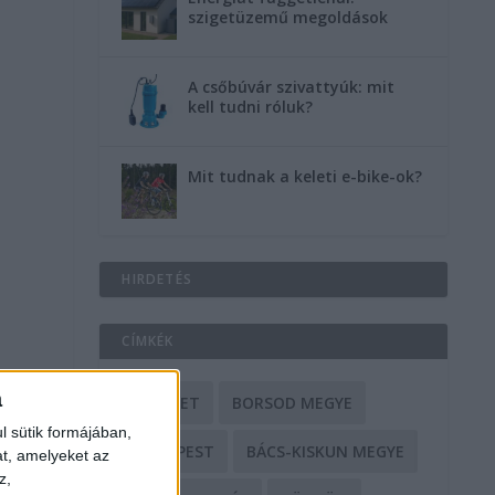
szigetüzemű megoldások
A csőbúvár szivattyúk: mit
kell tudni róluk?
Mit tudnak a keleti e-bike-ok?
HIRDETÉS
CÍMKÉK
a
BALESET
BORSOD MEGYE
l sütik formájában,
BUDAPEST
BÁCS-KISKUN MEGYE
at, amelyeket az
z,