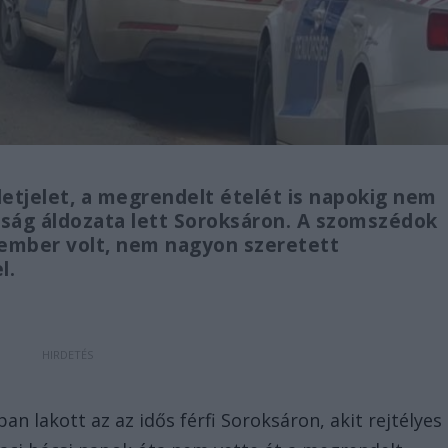
etjelet, a megrendelt ételét is napokig nem
kosság áldozata lett Soroksáron. A szomszédok
 ember volt, nem nagyon szeretett
l.
n lakott az az idős férfi Soroksáron, akit rejtélyes