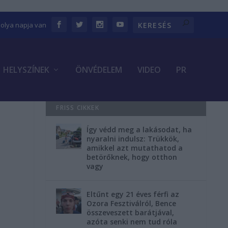
bolya napja van
HELYSZÍNEK
ÖNVÉDELEM
VIDEO
PR
FRISS CIKKEK
Így védd meg a lakásodat, ha
nyaralni indulsz: Trükkök,
amikkel azt mutathatod a
betörőknek, hogy otthon
vagy
Eltűnt egy 21 éves férfi az
Ozora Fesztiválról, Bence
összeveszett barátjával,
azóta senki nem tud róla