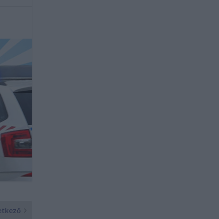
etkező