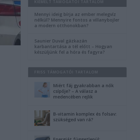
KIEMELT TÁMOGATÓI TARTALOM
Mennyi ideig bírja az ember melegvíz
nélkül? Mennyire fontos a villanybojler
a modern otthonokban?
Saunier Duval gázkazán
karbantartása a tél előtt – Hogyan
készüljünk fel a hóra és fagyra?
FRISS TÁMOGATÓI TARTALOM
Miért fáj gyakrabban a nők
csípője? – A válasz a
medencében rejlik
B-vitamin komplex és folsav:
szükséged van rá?
Energiát függetlenül: