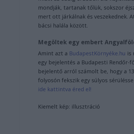
mondják, tartanak tőlük, sokszor éj
mert ott járkálnak és veszekednek. At
bácsi halála között.
Megöltek egy embert Angyalföl
Amint azt a
BudapestKörnyéke.hu
is 
egy bejelentés a Budapesti Rendőr-f
bejelentő arról számolt be, hogy a 1
folyosón fekszik egy súlyos sérülésse
ide kattintva éred el!
Kiemelt kép: illusztráció