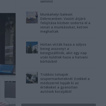
semmit
Munkahelyi baleset
Debrecenben: Vasúti átjáró
felújítása közben sodorta el a
vonat a munkásokat, ketten
meghaltak
Holtan vitták haza a súlyos
beteg asszonyt a
betegszállítók, akit egy nap
után küldtek haza a hatvani
kórházból
Trükkös tolvajok
szupermarketeknél: Ezekkel a
módszerrel lopják ki az
értékeket a gyanútlan
autósok kocsijából