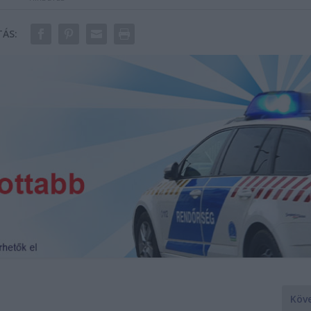
ÁS:
Köv