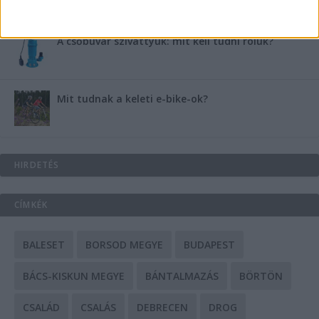
A csőbúvár szivattyúk: mit kell tudni róluk?
Mit tudnak a keleti e-bike-ok?
HIRDETÉS
CÍMKÉK
BALESET
BORSOD MEGYE
BUDAPEST
BÁCS-KISKUN MEGYE
BÁNTALMAZÁS
BÖRTÖN
CSALÁD
CSALÁS
DEBRECEN
DROG