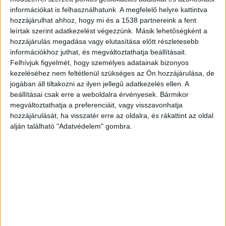
bűntettet ráadásul Budapest egyik ikonikus
információkat is felhasználhatunk. A megfelelő helyre kattintva
hozzájárulhat ahhoz, hogy mi és a 1538 partnereink a fent
pontján, a Móricz Zsigmond körtéren követték el.
leírtak szerint adatkezelést végezzünk. Másik lehetőségként a
A háború után ekkoriban még nem volt nehéz
hozzájárulás megadása vagy elutasítása előtt részletesebb
információkhoz juthat, és megváltoztathatja beállításait.
fegyverhez jutni.
A Kékvillogó.hu legfrissebb
Felhívjuk figyelmét, hogy személyes adatainak bizonyos
híreit ide kattintva éred el!
kezeléséhez nem feltétlenül szükséges az Ön hozzájárulása, de
jogában áll tiltakozni az ilyen jellegű adatkezelés ellen. A
beállításai csak erre a weboldalra érvényesek. Bármikor
megváltoztathatja a preferenciáit, vagy visszavonhatja
hozzájárulását, ha visszatér erre az oldalra, és rákattint az oldal
alján található "Adatvédelem" gombra.