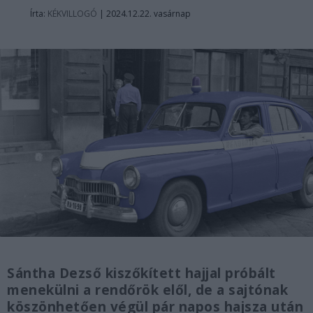
Írta:
KÉKVILLOGÓ
|
2024.12.22. vasárnap
Sántha Dezső kiszőkített hajjal próbált
menekülni a rendőrök elől, de a sajtónak
köszönhetően végül pár napos hajsza után