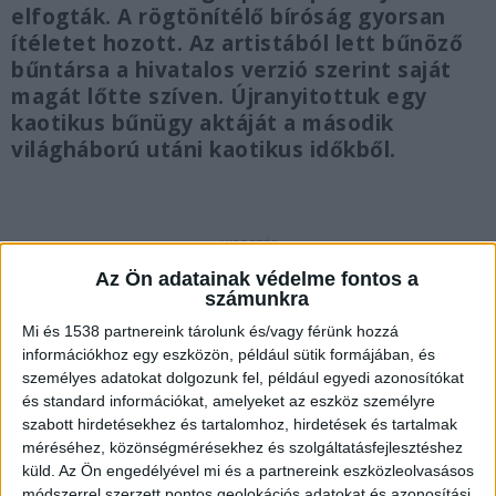
elfogták. A rögtönítélő bíróság gyorsan
ítéletet hozott. Az artistából lett bűnöző
bűntársa a hivatalos verzió szerint saját
magát lőtte szíven. Újranyitottuk egy
kaotikus bűnügy aktáját a második
világháború utáni kaotikus időkből.
Fegyverhez jutni
Az Ön adatainak védelme fontos a
számunkra
Miközben a II. világháború utáni kaotikus időszak
Mi és 1538 partnereink tárolunk és/vagy férünk hozzá
leghírhedtebb hazai bűnözőjét, Hekus Döncit
információkhoz egy eszközön, például sütik formájában, és
személyes adatokat dolgozunk fel, például egyedi azonosítókat
rendőrgyilkosság és egy fiatal lány megöléséért
és standard információkat, amelyeket az eszköz személyre
kergették hónapok óta, egy másik súlyos,
szabott hirdetésekhez és tartalomhoz, hirdetések és tartalmak
rendőrök ellen elkövetett lőfegyverrel elkövetett
méréséhez, közönségmérésekhez és szolgáltatásfejlesztéshez
küld.
Az Ön engedélyével mi és a partnereink eszközleolvasásos
bűncselekmény borzolta a kedélyeket. Ezt a
módszerrel szerzett pontos geolokációs adatokat és azonosítási