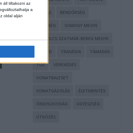
áll tiltakozni az
egváltoztathatja a
RABLÁS
RENDŐRSÉG
z oldal alján
SEGÍTSÉG
SOMOGY MEGYE
SZABOLCS-SZATMÁR-BEREG MEGYE
SZEGED
TRAGÉDIA
TÁMADÁS
TŰZ
VEREKEDÉS
VONATBALESET
VONATGÁZOLÁS
ÉLETMENTÉS
ÖNGYILKOSSÁG
ÜGYÉSZSÉG
ÜTKÖZÉS