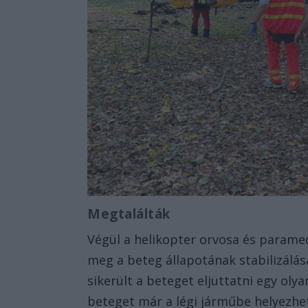
Megtalálták
Végül a helikopter orvosa és paramed
meg a beteg állapotának stabilizálás
sikerült a beteget eljuttatni egy oly
beteget már a légi járműbe helyezhett