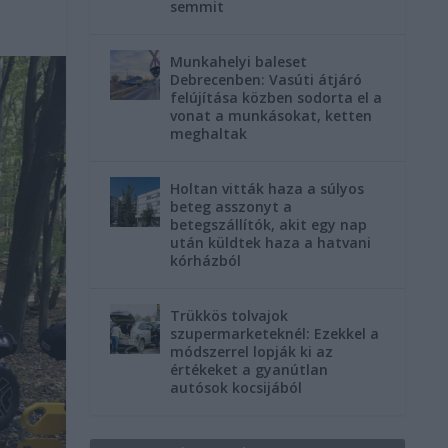
semmit
Munkahelyi baleset
Debrecenben: Vasúti átjáró
felújítása közben sodorta el a
vonat a munkásokat, ketten
meghaltak
Holtan vitták haza a súlyos
beteg asszonyt a
betegszállítók, akit egy nap
után küldtek haza a hatvani
kórházból
Trükkös tolvajok
szupermarketeknél: Ezekkel a
módszerrel lopják ki az
értékeket a gyanútlan
autósok kocsijából