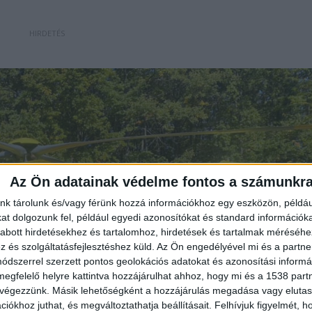
Az Ön adatainak védelme fontos a számunkr
nk tárolunk és/vagy férünk hozzá információkhoz egy eszközön, példáu
t dolgozunk fel, például egyedi azonosítókat és standard információk
abott hirdetésekhez és tartalomhoz, hirdetések és tartalmak méréséhe
és szolgáltatásfejlesztéshez küld.
Az Ön engedélyével mi és a partne
dszerrel szerzett pontos geolokációs adatokat és azonosítási informác
megfelelő helyre kattintva hozzájárulhat ahhoz, hogy mi és a 1538 partne
 végezzünk. Másik lehetőségként a hozzájárulás megadása vagy elutasí
iókhoz juthat, és megváltoztathatja beállításait.
Felhívjuk figyelmét, 