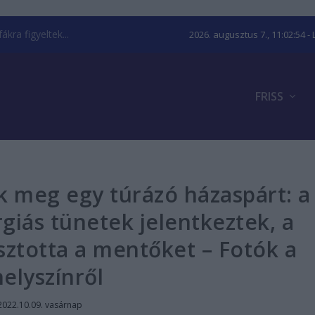
kra figyeltek...
2026. augusztus 7., 11:02:55
- 
FRISS
 meg egy túrázó házaspárt: a
ergiás tünetek jelentkeztek, a
sztotta a mentőket – Fotók a
helyszínről
2022.10.09. vasárnap