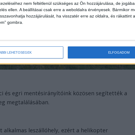
ezeléséhez nem feltétlenül szükséges az Ön hozzájárulása, de jogában 
zelés ellen. A beállításai csak erre a weboldalra érvényesek. Bármikor m
isszavonhatja hozzájárulását, ha visszatér erre az oldalra, és rákattint a
lem" gombra.
ÁBBI LEHETŐSÉGEK
ELFOGADOM
ci és egri mentésirányítóink közösen segítették a
eg megtalálásában.
 alkalmas leszállóhely, ezért a helikopter