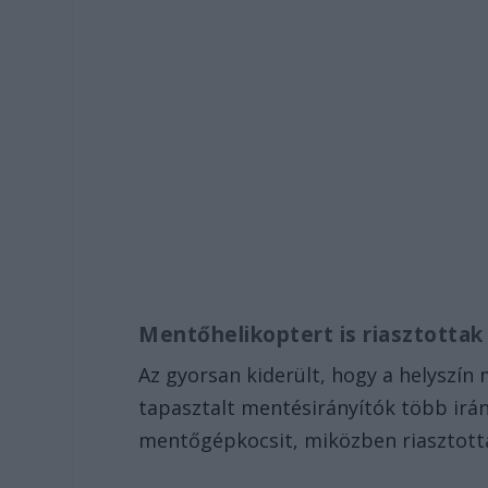
Mentőhelikoptert is riasztottak
Az gyorsan kiderült, hogy a helyszí
tapasztalt mentésirányítók több irány
mentőgépkocsit, miközben riasztottá