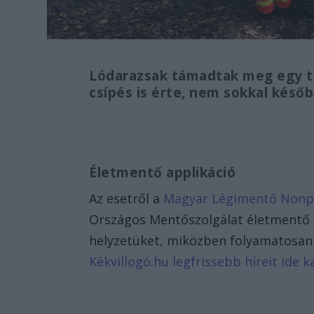
Lódarazsak támadtak meg egy tú
csípés is érte, nem sokkal későb
Életmentő applikáció
Az esetről a
Magyar Légimentő Nonpro
Országos Mentőszolgálat életmentő a
helyzetüket, miközben folyamatosan
Kékvillogó.hu legfrissebb híreit ide ka