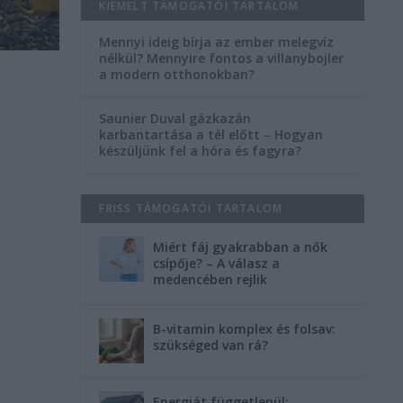
KIEMELT TÁMOGATÓI TARTALOM
Mennyi ideig bírja az ember melegvíz
nélkül? Mennyire fontos a villanybojler
a modern otthonokban?
Saunier Duval gázkazán
karbantartása a tél előtt – Hogyan
készüljünk fel a hóra és fagyra?
FRISS TÁMOGATÓI TARTALOM
Miért fáj gyakrabban a nők
csípője? – A válasz a
medencében rejlik
B-vitamin komplex és folsav:
szükséged van rá?
Energiát függetlenül: