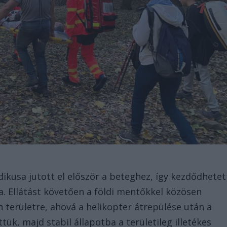
ikusa jutott el először a beteghez, így kezdődhetet
a. Ellátást követően a földi mentőkkel közösen
an területre, ahová a helikopter átrepülése után a
ük, majd stabil állapotba a területileg illetékes