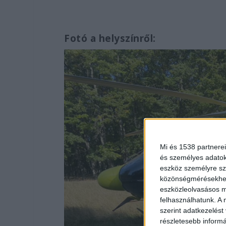
Fotó a helyszínről:
Mi és 1538 partnerei
és személyes adatoka
eszköz személyre sz
közönségmérésekhez 
eszközleolvasásos mó
felhasználhatunk. A 
szerint adatkezelést
részletesebb informác