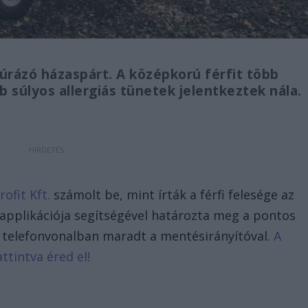
rázó házaspárt. A középkorú férfit több
b súlyos allergiás tünetek jelentkeztek nála.
fit Kft.
számolt be, mint írták a férfi felesége az
pplikációja segítségével határozta meg a pontos
 telefonvonalban maradt a mentésirányítóval.
A
ttintva éred el!