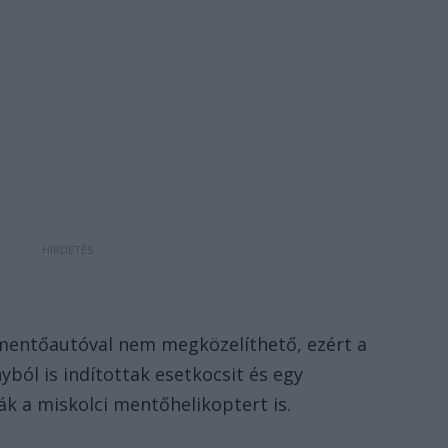
n mentőautóval nem megközelíthető, ezért a
ból is indítottak esetkocsit és egy
k a miskolci mentőhelikoptert is.