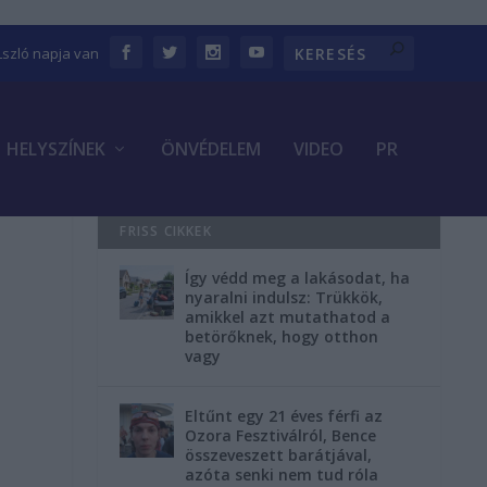
Lszló napja van
HELYSZÍNEK
ÖNVÉDELEM
VIDEO
PR
FRISS CIKKEK
Így védd meg a lakásodat, ha
nyaralni indulsz: Trükkök,
amikkel azt mutathatod a
betörőknek, hogy otthon
vagy
Eltűnt egy 21 éves férfi az
Ozora Fesztiválról, Bence
összeveszett barátjával,
azóta senki nem tud róla