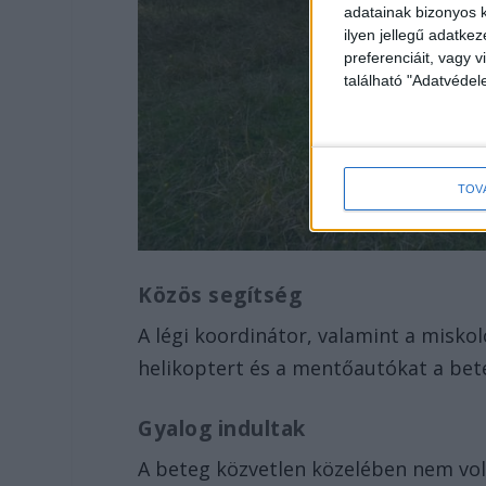
adatainak bizonyos k
ilyen jellegű adatke
preferenciáit, vagy v
található "Adatvéde
TOV
Közös segítség
A légi koordinátor, valamint a miskol
helikoptert és a mentőautókat a bet
Gyalog indultak
A beteg közvetlen közelében nem volt