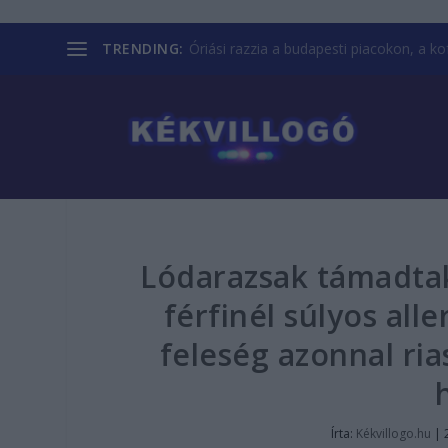
TRENDING:
Óriási razzia a budapesti piacokon, a kofá
Lódarazsak támadtak
férfinél súlyos all
feleség azonnal ria
Írta:
Kékvillogo.hu
|