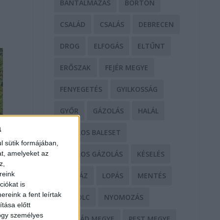
BÁNTALMAZÁS
BÖRTÖN
CSALÁD
CSALÁS
DEBRECEN
DROG
ELFOGÁS
ELTŰNT
ERŐSZAK
FEJÉR MEGYE
FENYEGETÉS
GYILKOSSÁG
GYŐR
GÁZOLÁS
HALÁL
a
HALÁLOS BALESET
l sütik formájában,
at, amelyeket az
HALÁLOS GÁZOLÁS
KÉSELÉS
z,
reink
KÓRHÁZ
LOPÁS
MENTÉS
iókat is
reink a fent leírtak
MISKOLC
NYOMOZÁS
tása előtt
hogy személyes
NÓGRÁD MEGYE
PEST MEGYE