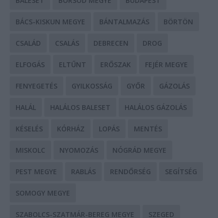
BALESET
BORSOD MEGYE
BUDAPEST
BÁCS-KISKUN MEGYE
BÁNTALMAZÁS
BÖRTÖN
CSALÁD
CSALÁS
DEBRECEN
DROG
ELFOGÁS
ELTŰNT
ERŐSZAK
FEJÉR MEGYE
FENYEGETÉS
GYILKOSSÁG
GYŐR
GÁZOLÁS
HALÁL
HALÁLOS BALESET
HALÁLOS GÁZOLÁS
KÉSELÉS
KÓRHÁZ
LOPÁS
MENTÉS
MISKOLC
NYOMOZÁS
NÓGRÁD MEGYE
PEST MEGYE
RABLÁS
RENDŐRSÉG
SEGÍTSÉG
SOMOGY MEGYE
SZABOLCS-SZATMÁR-BEREG MEGYE
SZEGED