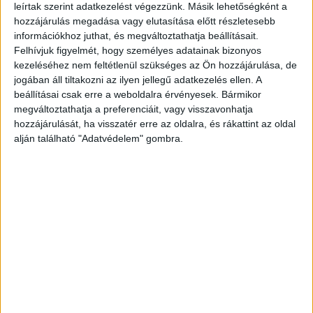
leírtak szerint adatkezelést végezzünk. Másik lehetőségként a
hozzájárulás megadása vagy elutasítása előtt részletesebb
információkhoz juthat, és megváltoztathatja beállításait.
Felhívjuk figyelmét, hogy személyes adatainak bizonyos
kezeléséhez nem feltétlenül szükséges az Ön hozzájárulása, de
jogában áll tiltakozni az ilyen jellegű adatkezelés ellen. A
beállításai csak erre a weboldalra érvényesek. Bármikor
megváltoztathatja a preferenciáit, vagy visszavonhatja
hozzájárulását, ha visszatér erre az oldalra, és rákattint az oldal
alján található "Adatvédelem" gombra.
Megkezdődik az akció
A rendőrségi videón jól látszik, hogy a lányok
beszállnak a liftbe, közben a férfi úgy tesz,