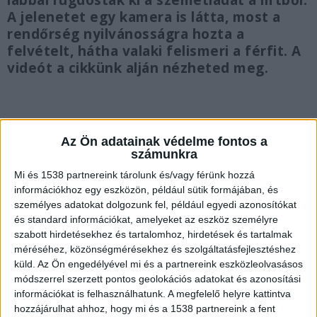
lábbal rugdosták ki a szemétládát a liftből.
A jelenetet egy kamera is látta, most a
rendőrség nyilvánosságra hozta a
felvételt, hátha valaki felismeri a férfit. A
videót a cikkünk alján nézheted meg.
Az Ön adatainak védelme fontos a
Ragadozó a lépcsőházban
számunkra
Négy tinilány egy 10. kerületi, kőbányai
Mi és 1538 partnereink tárolunk és/vagy férünk hozzá
információkhoz egy eszközön, például sütik formájában, és
társasházban várta a liftet. Közben a
személyes adatokat dolgozunk fel, például egyedi azonosítókat
lépcsőházba bement utánuk egy 28 év körüli
és standard információkat, amelyeket az eszköz személyre
szabott hirdetésekhez és tartalomhoz, hirdetések és tartalmak
férfi, aki vélhetően kifigyelte őket, mert
méréséhez, közönségmérésekhez és szolgáltatásfejlesztéshez
ragadozóként, magabiztosan közelítette meg a
küld.
Az Ön engedélyével mi és a partnereink eszközleolvasásos
prédáit, a lányokat.
A Kékvillogó.hu legfrissebb
módszerrel szerzett pontos geolokációs adatokat és azonosítási
információkat is felhasználhatunk. A megfelelő helyre kattintva
híreit ide kattintva éred el!
hozzájárulhat ahhoz, hogy mi és a 1538 partnereink a fent