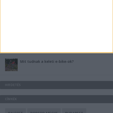
B-vitamin komplex és folsav: szükséged van rá?
Energiát függetlenül: szigetüzemű megoldások
A csőbúvár szivattyúk: mit kell tudni róluk?
Mit tudnak a keleti e-bike-ok?
HIRDETÉS
CÍMKÉK