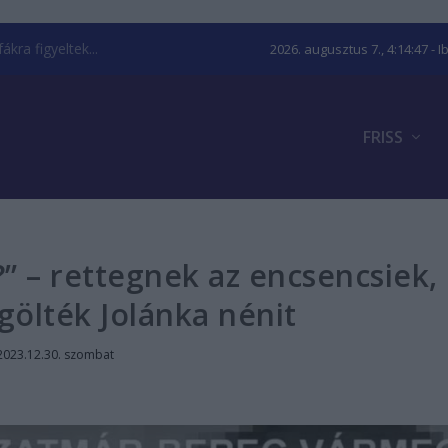
kra figyeltek...
2026. augusztus 7., 4:14:48
- I
FRISS
?” – rettegnek az encsencsiek,
ölték Jolánka nénit
2023.12.30. szombat