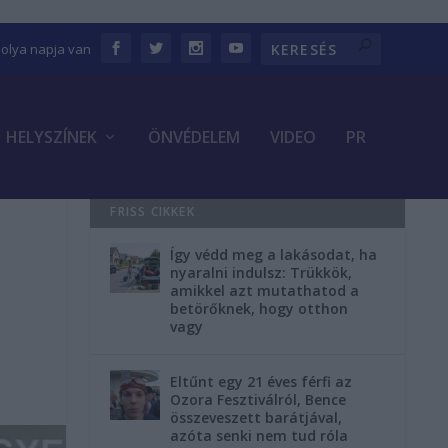
bolya napja van
HELYSZÍNEK
ÖNVÉDELEM
VIDEO
PR
FRISS CIKKEK
Így védd meg a lakásodat, ha
nyaralni indulsz: Trükkök,
amikkel azt mutathatod a
betörőknek, hogy otthon
vagy
Eltűnt egy 21 éves férfi az
Ozora Fesztiválról, Bence
összeveszett barátjával,
azóta senki nem tud róla