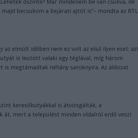
. „Lehetek őszinte? Már mindenem be van csukva, de
 majd becsukom a bejárati ajtót is”– mondta az RT
y az elmúlt időben nem ez volt az első ilyen eset: az
yát is leütött valaki egy téglával, míg három
yt is megtámadtak néhány saroknyira. Az áldozat
zínt keresőkutyákkal is átvizsgálták, a
k át, mert a települést minden oldalról erdő veszi