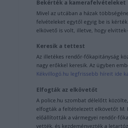
Bekérték a kamerafelvételeket
Mivel az utcában a házak többségéne
felvételeket egytől egyig be is kért
elkövető is volt, illetve, hogy elvitte
Keresik a tettest
Az illetékes rendőr-főkapitányság kö
nagy erőkkel keresik. Az ügyben embe
Kékvillogó.hu legfrissebb híreit ide ka
Elfogták az elkövetőt
A police.hu szombat délelőtt közölte
elfogták a feltételezett elkövetőt M. 
előállították a vármegyei rendőr-fők
vették, és kezdeményezték a letartóz