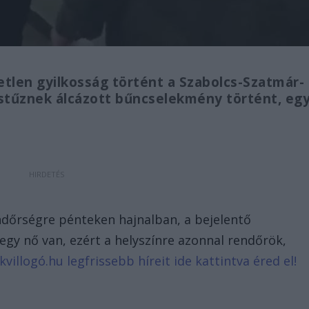
etlen gyilkosság történt a Szabolcs-Szatmár-
stűznek álcázott bűncselekmény történt, eg
ndőrségre pénteken hajnalban, a bejelentő
gy nő van, ezért a helyszínre azonnal rendőrök,
kvillogó.hu legfrissebb híreit ide kattintva éred el!