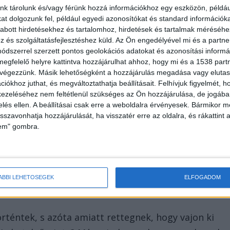
nk tárolunk és/vagy férünk hozzá információkhoz egy eszközön, példáu
t dolgozunk fel, például egyedi azonosítókat és standard információk
abott hirdetésekhez és tartalomhoz, hirdetések és tartalmak méréséhe
és szolgáltatásfejlesztéshez küld.
Az Ön engedélyével mi és a partne
dszerrel szerzett pontos geolokációs adatokat és azonosítási informác
akát vágta el a támadója, de az indíték még
megfelelő helyre kattintva hozzájárulhat ahhoz, hogy mi és a 1538 partne
 végezzünk. Másik lehetőségként a hozzájárulás megadása vagy elutasí
 hogy nyereségvágyból követte el a támadó/vagy
iókhoz juthat, és megváltoztathatja beállításait.
Felhívjuk figyelmét, 
ezeléséhez nem feltétlenül szükséges az Ön hozzájárulása, de jogában 
zelés ellen. A beállításai csak erre a weboldalra érvényesek. Bármikor m
isszavonhatja hozzájárulását, ha visszatér erre az oldalra, és rákattint a
lem" gombra.
ban azt nyilatkozták, az asszony házának bejárati
va, a még ismeretlen bűnös vagy bűnösök mindent
 felgyújtották a lakást.
ÁBBI LEHETŐSÉGEK
ELFOGADOM
téntek, s azóta amiatt rettegnek, hogy vajon ki