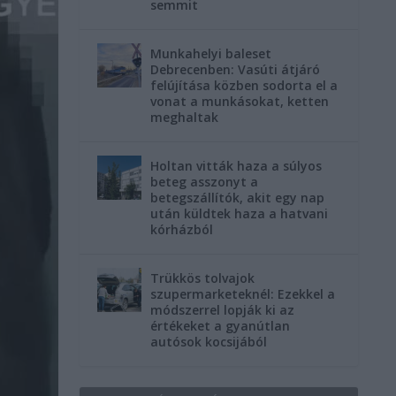
semmit
Munkahelyi baleset
Debrecenben: Vasúti átjáró
felújítása közben sodorta el a
vonat a munkásokat, ketten
meghaltak
Holtan vitták haza a súlyos
beteg asszonyt a
betegszállítók, akit egy nap
után küldtek haza a hatvani
kórházból
Trükkös tolvajok
szupermarketeknél: Ezekkel a
módszerrel lopják ki az
értékeket a gyanútlan
autósok kocsijából