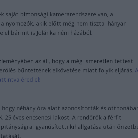
k saját biztonsági kamerarendszere van, a
ék a nyomozók, akik előtt még nem tiszta, hányan
k-e el bármit is Jolánka néni házából.
zleményében az áll, hogy a még ismeretlen tettest
rölés bűntettének elkövetése miatt folyik eljárás.
ttintva éred el!
, hogy néhány óra alatt azonosították és otthonába
K. 25 éves encsencsi lakost. A rendőrök a férfit
apitányságra, gyanúsítotti kihallgatása után őrizetb
tatását.