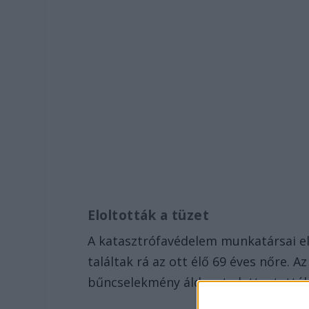
Eloltották a tüzet
A katasztrófavédelem munkatársai el
találtak rá az ott élő 69 éves nőre. A
bűncselekmény áldozata lett – tették