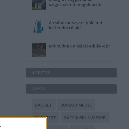
szigetüzemű megoldások
A csőbúvár szivattyúk: mit
kell tudni róluk?
Mit tudnak a keleti e-bike-ok?
HIRDETÉS
CÍMKÉK
BALESET
BORSOD MEGYE
BUDAPEST
BÁCS-KISKUN MEGYE
a