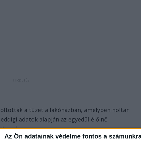
oltották a tüzet a lakóházban, amelyben holtan
z eddigi adatok alapján az egyedül élő nő
 hozzá.
Az Ön adatainak védelme fontos a számunkr