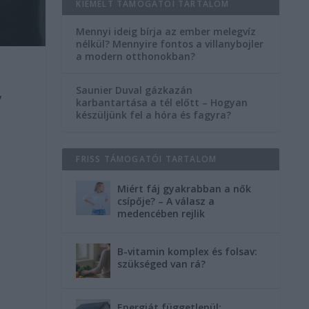
KIEMELT TÁMOGATÓI TARTALOM
Mennyi ideig bírja az ember melegvíz
nélkül? Mennyire fontos a villanybojler
a modern otthonokban?
Saunier Duval gázkazán
y
karbantartása a tél előtt – Hogyan
készüljünk fel a hóra és fagyra?
FRISS TÁMOGATÓI TARTALOM
Miért fáj gyakrabban a nők
csípője? – A válasz a
medencében rejlik
B-vitamin komplex és folsav:
szükséged van rá?
Energiát függetlenül: