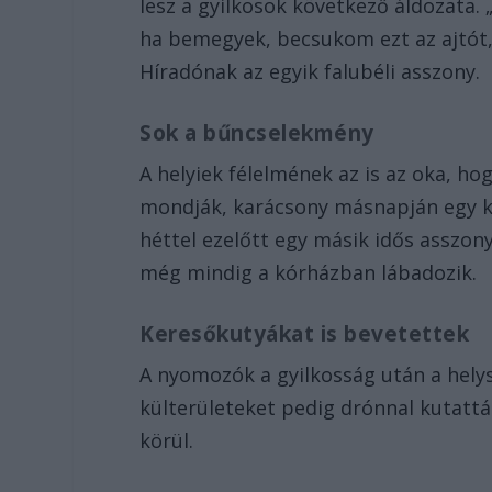
lesz a gyilkosok következő áldozata
ha bemegyek, becsukom ezt az ajtót,
Híradónak az egyik falubéli asszony.
Sok a bűncselekmény
A helyiek félelmének az is az oka, hog
mondják, karácsony másnapján egy kut
héttel ezelőtt egy másik idős asszon
még mindig a kórházban lábadozik.
Keresőkutyákat is bevetettek
A nyomozók a gyilkosság után a helys
külterületeket pedig drónnal kutattá
körül.