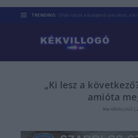
TRENDING:
Óriási razzia a budapesti piacokon, a kofá
„Ki lesz a következő
amióta meg
Írta:
KÉKVILLOGÓ
|