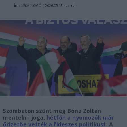
Írta:
KÉKVILLOGÓ
|
2026.05.13. szerda
Szombaton szűnt meg Bóna Zoltán
mentelmi joga,
hétfőn a nyomozók már
őrizetbe vették a fideszes politikust.
A