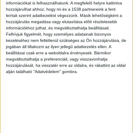
Amint arról beszámoltunk, 2024. szeptember 12-
információkat is felhasználhatunk. A megfelelő helyre kattintva
hozzájárulhat ahhoz, hogy mi és a 1538 partnereink a fent
én megkötött fiktív. szerződés miatt
leírtak szerint adatkezelést végezzünk. Másik lehetőségként a
az Országgyűlés Hivatalát 14 301 250 forint kár
hozzájárulás megadása vagy elutasítása előtt részletesebb
érte. Az ügy egyik érintettje Bóna Zoltán, a Fidesz
információkhoz juthat, és megváltoztathatja beállításait.
Felhívjuk figyelmét, hogy személyes adatainak bizonyos
volt országgyűlési képviselője, aki a halászteleki
kezeléséhez nem feltétlenül szükséges az Ön hozzájárulása, de
polgármester édesanyját foglalkoztatta. Az idős
jogában áll tiltakozni az ilyen jellegű adatkezelés ellen. A
beállításai csak erre a weboldalra érvényesek. Bármikor
asszony azonban érdemi munkát nem végzett, a
megváltoztathatja a preferenciáit, vagy visszavonhatja
fizetését pedig visszaoszthatta a dunavarsányi
hozzájárulását, ha visszatér erre az oldalra, és rákattint az oldal
alján található "Adatvédelem" gombra.
politikusnak.
A Kékvillogó legfrissebb híreit ide
kattintva éred el! A Facebookon már 342 ezernél
is többen követnek minket.