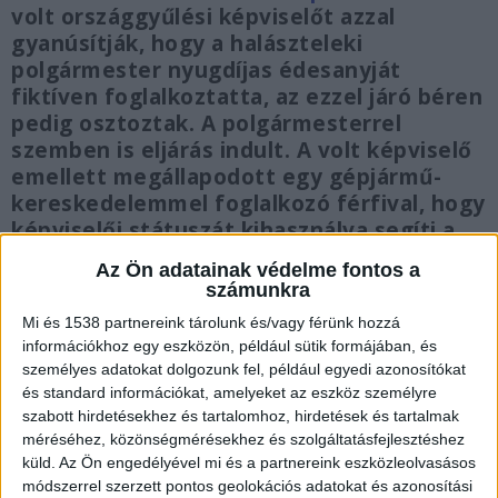
volt országgyűlési képviselőt azzal
gyanúsítják, hogy a halászteleki
polgármester nyugdíjas édesanyját
fiktíven foglalkoztatta, az ezzel járó béren
pedig osztoztak. A polgármesterrel
szemben is eljárás indult. A volt képviselő
emellett megállapodott egy gépjármű-
kereskedelemmel foglalkozó férfival, hogy
képviselői státuszát kihasználva segíti a
lánya késedelmes pályázatának
Az Ön adatainak védelme fontos a
benyújtását az egyik minisztériumba. Az
számunkra
ellenszolgáltatás egy autóvásárlási
Mi és 1538 partnereink tárolunk és/vagy férünk hozzá
kedvezmény lett volna.
információkhoz egy eszközön, például sütik formájában, és
személyes adatokat dolgozunk fel, például egyedi azonosítókat
és standard információkat, amelyeket az eszköz személyre
szabott hirdetésekhez és tartalomhoz, hirdetések és tartalmak
méréséhez, közönségmérésekhez és szolgáltatásfejlesztéshez
Őrizetbe vették
küld.
Az Ön engedélyével mi és a partnereink eszközleolvasásos
módszerrel szerzett pontos geolokációs adatokat és azonosítási