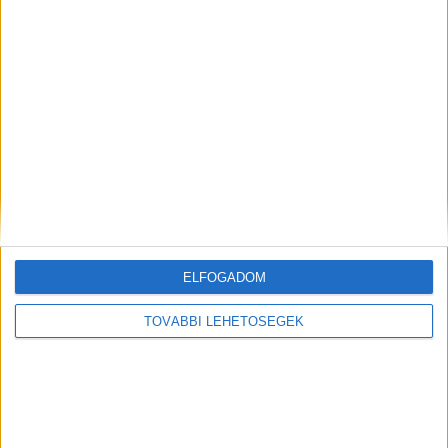
MEGOSZTÁS:
ELFOGADOM
TOVÁBBI LEHETŐSÉGEK
Előző
Következő