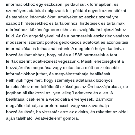
továbbra is kiterelik az arra közlekedőket.
információkhoz egy eszközön, például sütik formájában, és
személyes adatokat dolgozunk fel, például egyedi azonosítókat
és standard információkat, amelyeket az eszköz személyre
szabott hirdetésekhez és tartalomhoz, hirdetések és tartalmak
méréséhez, közönségmérésekhez és szolgáltatásfejlesztéshez
Alternatív útvonalak
küld.
Az Ön engedélyével mi és a partnereink eszközleolvasásos
módszerrel szerzett pontos geolokációs adatokat és azonosítási
Már itt is torlódik a forgalom. Aki teheti,
információkat is felhasználhatunk. A megfelelő helyre kattintva
válasszon másik útvonalat. Sokan kerülnek az 5-
hozzájárulhat ahhoz, hogy mi és a 1538 partnereink a fent
leírtak szerint adatkezelést végezzünk. Másik lehetőségként a
ös főúton, ezért a környék útjain és településein,
hozzájárulás megadása vagy elutasítása előtt részletesebb
így Ócsán, Dabason, és Újhartyán környékén is
információkhoz juthat, és megváltoztathatja beállításait.
Felhívjuk figyelmét, hogy személyes adatainak bizonyos
óriási torlódás alakult ki. Aki teheti a 4-es főút
kezeléséhez nem feltétlenül szükséges az Ön hozzájárulása, de
felé kerüljön Albertirsáig, onnan Örkény felé
jogában áll tiltakozni az ilyen jellegű adatkezelés ellen. A
beállításai csak erre a weboldalra érvényesek. Bármikor
tartva lehet lehet elérni az M5-ös autópályát.
A
megváltoztathatja a preferenciáit, vagy visszavonhatja
Kékvillogó legfrissebb híreit ide kattintva éred el!
hozzájárulását, ha visszatér erre az oldalra, és rákattint az oldal
A Facebookon már 342 ezernél is többen
alján található "Adatvédelem" gombra.
követnek minket.