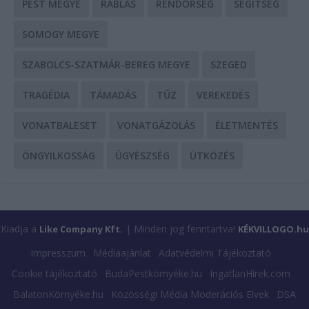
PEST MEGYE
RABLÁS
RENDŐRSÉG
SEGÍTSÉG
SOMOGY MEGYE
SZABOLCS-SZATMÁR-BEREG MEGYE
SZEGED
TRAGÉDIA
TÁMADÁS
TŰZ
VEREKEDÉS
VONATBALESET
VONATGÁZOLÁS
ÉLETMENTÉS
ÖNGYILKOSSÁG
ÜGYÉSZSÉG
ÜTKÖZÉS
Kiadja a
| Minden jog fenntartva!
Like Company Kft.
KÉKVILLOGO.hu
Impresszum
Médiaajánlat
Adatvédelmi Tájékoztató
Cookie tájékoztató
BudaPestkörnyéke.hu
IngatlanHírek.com
BalatonKörnyéke.hu
Közösségi Média Moderációs Elvek
DSA