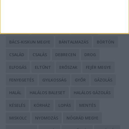
CÍMKÉK
BALESET
BORSOD MEGYE
BUDAPEST
BÁCS-KISKUN MEGYE
BÁNTALMAZÁS
BÖRTÖN
CSALÁD
CSALÁS
DEBRECEN
DROG
ELFOGÁS
ELTŰNT
ERŐSZAK
FEJÉR MEGYE
FENYEGETÉS
GYILKOSSÁG
GYŐR
GÁZOLÁS
HALÁL
HALÁLOS BALESET
HALÁLOS GÁZOLÁS
KÉSELÉS
KÓRHÁZ
LOPÁS
MENTÉS
MISKOLC
NYOMOZÁS
NÓGRÁD MEGYE