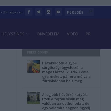
Lszló napja van
HELYSZÍNEK
ÖNVÉDELEM
VIDEO
PR
FRISS CIKKEK
Hazaküldték a győri
sürgősségi ügyeletről a
magas lázzal küzdő 3 éves
gyermeket, pár óra múlva a
fürdőkádban halt meg
A legjobb házőrző kutyák:
Ezek a fajták védik meg
valóban az otthonodat, de
egy valamire nagyon figyelj