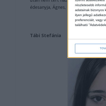
részletesebb informác
édesanyja, Ágnes, hozzátéve, a rendő
adatainak bizonyos k
ilyen jellegű adatke
preferenciáit, vagy v
található "Adatvéde
Tábi Stefánia
TOV