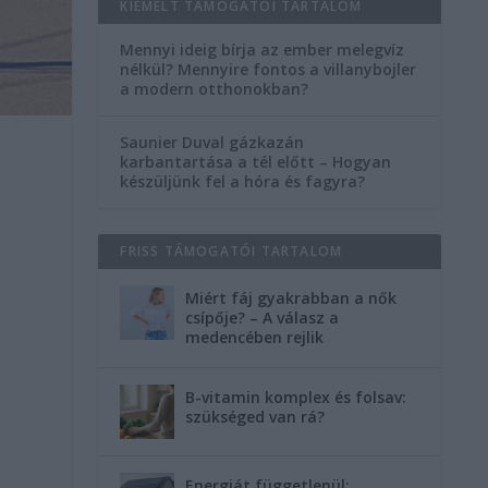
KIEMELT TÁMOGATÓI TARTALOM
Mennyi ideig bírja az ember melegvíz
nélkül? Mennyire fontos a villanybojler
a modern otthonokban?
Saunier Duval gázkazán
karbantartása a tél előtt – Hogyan
készüljünk fel a hóra és fagyra?
FRISS TÁMOGATÓI TARTALOM
Miért fáj gyakrabban a nők
csípője? – A válasz a
medencében rejlik
B-vitamin komplex és folsav:
szükséged van rá?
Energiát függetlenül: