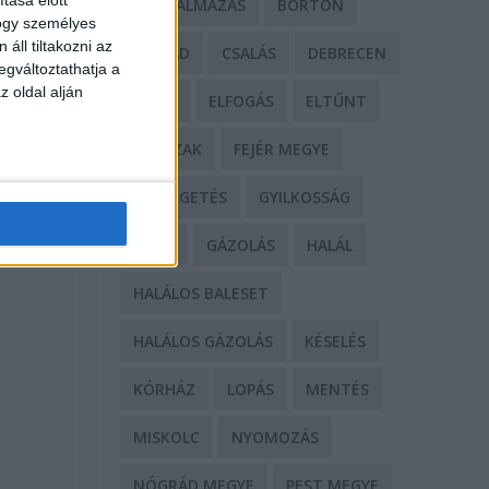
BÁNTALMAZÁS
BÖRTÖN
hogy személyes
áll tiltakozni az
CSALÁD
CSALÁS
DEBRECEN
egváltoztathatja a
z oldal alján
DROG
ELFOGÁS
ELTŰNT
ERŐSZAK
FEJÉR MEGYE
FENYEGETÉS
GYILKOSSÁG
GYŐR
GÁZOLÁS
HALÁL
HALÁLOS BALESET
HALÁLOS GÁZOLÁS
KÉSELÉS
KÓRHÁZ
LOPÁS
MENTÉS
MISKOLC
NYOMOZÁS
NÓGRÁD MEGYE
PEST MEGYE