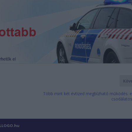
Köv
Több mint két évtized megbízható működés: e
csodálatos
ILLOGO.hu