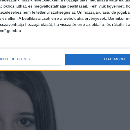
iókhoz juthat, és megváltoztathatja beállításait.
Felhívjuk figyelmét, 
rségen már bejelentést tettek az eltűnésről.
ezeléséhez nem feltétlenül szükséges az Ön hozzájárulása, de jogában 
zelés ellen. A beállításai csak erre a weboldalra érvényesek. Bármikor m
isszavonhatja hozzájárulását, ha visszatér erre az oldalra, és rákattint a
lem" gombra.
ÁBBI LEHETŐSÉGEK
ELFOGADOM