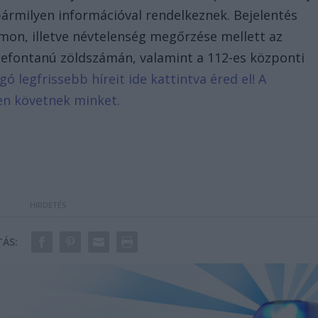
bármilyen információval rendelkeznek. Bejelentés
mon, illetve névtelenség megőrzése mellett az
lefontanú zöldszámán, valamint a 112-es központi
gó legfrissebb híreit ide kattintva éred el! A
en követnek minket.
ÁS: