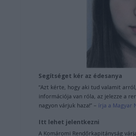
Segítséget kér az édesanya
“Azt kérte, hogy aki tud valamit arró
információja van róla, az jelezze a r
nagyon várjuk haza!” –
írja a Magyar 
Itt lehet jelentkezni
A Komáromi Rendőrkapitányság várja 