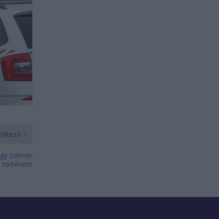
etkező
gy szerver
 története