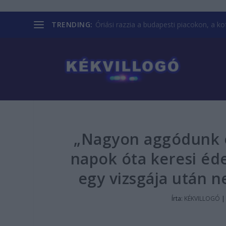
TRENDING:
Óriási razzia a budapesti piacokon, a kofá
„Nagyon aggódunk é
napok óta keresi éde
egy vizsgája után n
Írta:
KÉKVILLOGÓ