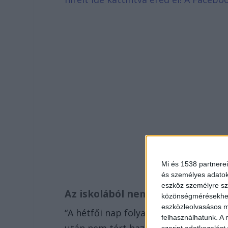
Mi és 1538 partnerei
és személyes adatoka
eszköz személyre sz
Az iskolából nem ment haza
közönségmérésekhez 
eszközleolvasásos mó
“A hétfői nap folyamán lányom, Stefán
felhasználhatunk. A 
után nem tért haza otthonába, Ácsra 
szerint adatkezelést