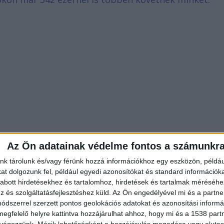
Az Ön adatainak védelme fontos a számunkr
nk tárolunk és/vagy férünk hozzá információkhoz egy eszközön, példáu
t dolgozunk fel, például egyedi azonosítókat és standard információk
abott hirdetésekhez és tartalomhoz, hirdetések és tartalmak méréséhe
és szolgáltatásfejlesztéshez küld.
Az Ön engedélyével mi és a partne
dszerrel szerzett pontos geolokációs adatokat és azonosítási informác
ia Győrből, az iskolából, sikeres ágazati vizsgája
megfelelő helyre kattintva hozzájárulhat ahhoz, hogy mi és a 1538 partne
a mai napig”– írja a szerdai bejegyzésében Stefánia
 végezzünk. Másik lehetőségként a hozzájárulás megadása vagy elutasí