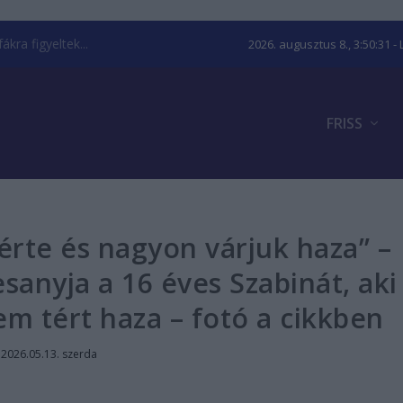
kra figyeltek...
2026. augusztus 8., 3:50:32
- 
FRISS
rte és nagyon várjuk haza” –
sanyja a 16 éves Szabinát, aki
em tért haza – fotó a cikkben
|
2026.05.13. szerda