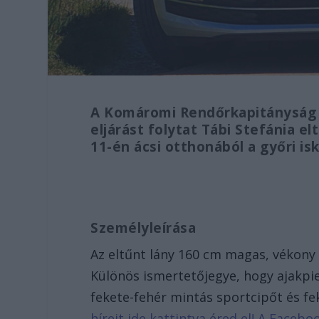
A Komáromi Rendőrkapitányság 
eljárást folytat Tábi Stefánia e
11-én ácsi otthonából a győri is
Személyleírása
Az eltűnt lány 160 cm magas, vékony
Különös ismertetőjegye, hogy ajakpie
fekete-fehér mintás sportcipőt és fe
híreit ide kattintva éred el! A Face