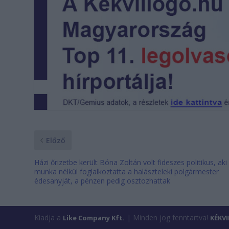
Előző
Házi őrizetbe került Bóna Zoltán volt fideszes politikus, aki
munka nélkül foglalkoztatta a halászteleki polgármester
édesanyját, a pénzen pedig osztozhattak
Kiadja a
| Minden jog fenntartva!
Like Company Kft.
KÉKV