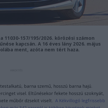
a 11030-157/195/2026. körözési számon
ltűnése kapcsán. A 16 éves lány 2026. május
kolába ment, azóta nem tért haza.
 testalkatú, barna szemű, hosszú barna hajú.
rcinget visel. Eltűnésekor fekete hosszú szoknyát,
kete műbőr dzsekit viselt.
A Kékvillogó legfrissebb
bookon már 342 ezernél is többen követnek minket.