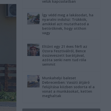
velük kapcsolatban
Így védd meg a lakásodat, ha
nyaralni indulsz: Trükkök,
amikkel azt mutathatod a
betörőknek, hogy otthon
vagy
Eltűnt egy 21 éves férfi az
Ozora Fesztiválról, Bence
összeveszett barátjával,
azóta senki nem tud róla
semmit
Munkahelyi baleset
Debrecenben: Vasúti átjáró
felújítása közben sodorta el a
vonat a munkásokat, ketten
meghaltak