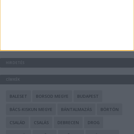
A csőbúvár szivattyúk: mit kell tudni róluk?
Mit tudnak a keleti e-bike-ok?
HIRDETÉS
CÍMKÉK
BALESET
BORSOD MEGYE
BUDAPEST
BÁCS-KISKUN MEGYE
BÁNTALMAZÁS
BÖRTÖN
CSALÁD
CSALÁS
DEBRECEN
DROG