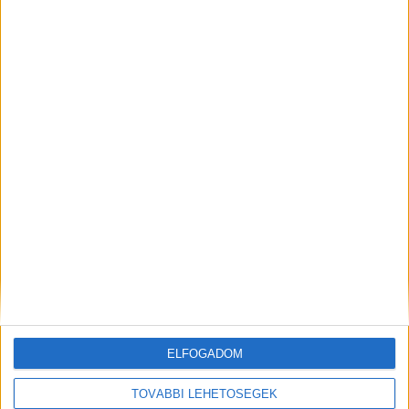
19 éves S. Viktort és a 22 éves S. Richárdot rablás
és rablás kísérlet gyanúja miatt hallgatták ki
gyanúsítottként, majd őrizetbe vételük mellett
kezdeményezték a letartóztatásukat.
Ez is érdekelhet
Tolvajok loptak arany ékszereket: a rendőrök várják
az ékszerek igazi tulajdonosait – fotók
Így fogták el a rendőrök a rablókat
ELFOGADOM
TOVÁBBI LEHETŐSÉGEK