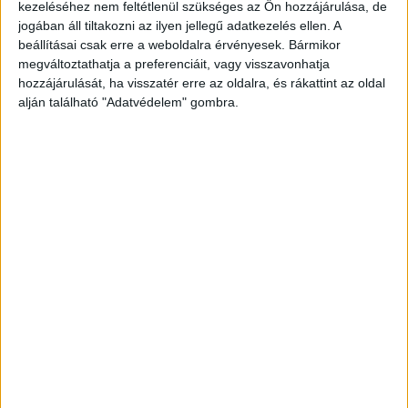
kezeléséhez nem feltétlenül szükséges az Ön hozzájárulása, de
jogában áll tiltakozni az ilyen jellegű adatkezelés ellen. A
beállításai csak erre a weboldalra érvényesek. Bármikor
megváltoztathatja a preferenciáit, vagy visszavonhatja
hozzájárulását, ha visszatér erre az oldalra, és rákattint az oldal
alján található "Adatvédelem" gombra.
21. kerületben rabolt a férfi