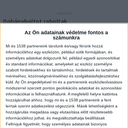
Dohányboltot raboltak
2021. január 31-én 11 óra 34 perckor egy
Az Ön adatainak védelme fontos a
számunkra
ismeretlen férfi jelent meg egy 21. kerületi
Mi és 1538 partnereink tárolunk és/vagy férünk hozzá
dohányboltban, aki az eladót megfenyegetve
információkhoz egy eszközön, például sütik formájában, és
követelte a kassza kiürítését. Az eladónő a
személyes adatokat dolgozunk fel, például egyedi azonosítókat
és standard információkat, amelyeket az eszköz személyre
borravalónak kirakott pohárban lévő 1300
szabott hirdetésekhez és tartalomhoz, hirdetések és tartalmak
forintot odaadta a rablónak, aki ezután elfutott
méréséhez, közönségmérésekhez és szolgáltatásfejlesztéshez
küld.
Az Ön engedélyével mi és a partnereink eszközleolvasásos
a helyszínről.
A Kekvillogo.hu legfrissebb cikkeit
módszerrel szerzett pontos geolokációs adatokat és azonosítási
ide kattintva éred el.
információkat is felhasználhatunk. A megfelelő helyre kattintva
hozzájárulhat ahhoz, hogy mi és a 1538 partnereink a fent
leírtak szerint adatkezelést végezzünk. Másik lehetőségként a
hozzájárulás megadása vagy elutasítása előtt részletesebb
információkhoz juthat, és megváltoztathatja beállításait.
Felhívjuk figyelmét, hogy személyes adatainak bizonyos