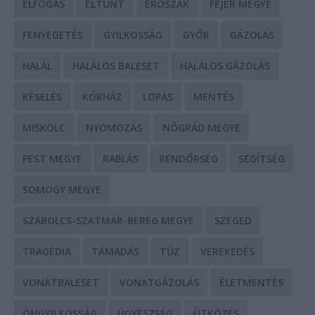
ELFOGÁS
ELTŰNT
ERŐSZAK
FEJÉR MEGYE
FENYEGETÉS
GYILKOSSÁG
GYŐR
GÁZOLÁS
HALÁL
HALÁLOS BALESET
HALÁLOS GÁZOLÁS
KÉSELÉS
KÓRHÁZ
LOPÁS
MENTÉS
MISKOLC
NYOMOZÁS
NÓGRÁD MEGYE
PEST MEGYE
RABLÁS
RENDŐRSÉG
SEGÍTSÉG
SOMOGY MEGYE
SZABOLCS-SZATMÁR-BEREG MEGYE
SZEGED
TRAGÉDIA
TÁMADÁS
TŰZ
VEREKEDÉS
VONATBALESET
VONATGÁZOLÁS
ÉLETMENTÉS
ÖNGYILKOSSÁG
ÜGYÉSZSÉG
ÜTKÖZÉS