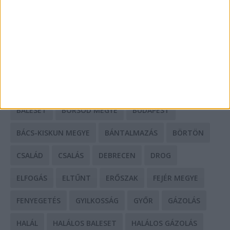
Mit tudnak a keleti e-bike-ok?
HIRDETÉS
CÍMKÉK
BALESET
BORSOD MEGYE
BUDAPEST
BÁCS-KISKUN MEGYE
BÁNTALMAZÁS
BÖRTÖN
CSALÁD
CSALÁS
DEBRECEN
DROG
ELFOGÁS
ELTŰNT
ERŐSZAK
FEJÉR MEGYE
FENYEGETÉS
GYILKOSSÁG
GYŐR
GÁZOLÁS
HALÁL
HALÁLOS BALESET
HALÁLOS GÁZOLÁS