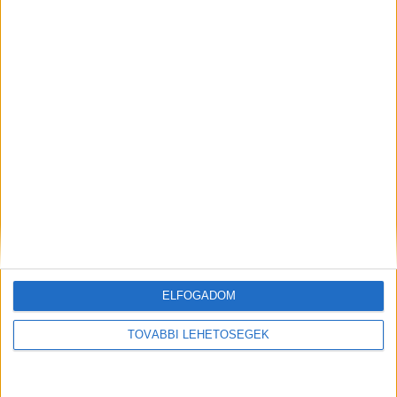
rendőrség vizsgálja.
A Kékvillogó legfrissebb
híreit ide kattintva éred el! A Facebookon már
342 ezernél is többen követnek minket.
Kiemelt kép: illusztráció
MEGOSZTÁS:
ELFOGADOM
TOVÁBBI LEHETŐSÉGEK