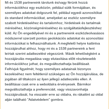
elkerülni.
Mi és 1538 partnereink tárolunk és/vagy férünk hozzá
információkhoz egy eszközön, például sütik formájában, és
személyes adatokat dolgozunk fel, például egyedi azonosítókat
és standard információkat, amelyeket az eszköz személyre
szabott hirdetésekhez és tartalomhoz, hirdetések és tartalmak
méréséhez, közönségmérésekhez és szolgáltatásfejlesztéshez
Egy másik autó is becsapódott
küld.
Az Ön engedélyével mi és a partnereink eszközleolvasásos
módszerrel szerzett pontos geolokációs adatokat és azonosítási
József hatalmasat esett. Először a kocsi
információkat is felhasználhatunk. A megfelelő helyre kattintva
motorháztetejére csapódott, majd egyenesen az
hozzájárulhat ahhoz, hogy mi és a 1538 partnereink a fent
út közepére, az aszfaltra zuhant. A fékező nő
leírtak szerint adatkezelést végezzünk. Másik lehetőségként a
hozzájárulás megadása vagy elutasítása előtt részletesebb
mögött érkező jármű is balesetezett. Az hátulról
információkhoz juthat, és megváltoztathatja beállításait.
közlekedő autó sem tudta elkerülni az ütközést,
Felhívjuk figyelmét, hogy személyes adatainak bizonyos
kezeléséhez nem feltétlenül szükséges az Ön hozzájárulása, de
és belecsapódott a kerékpárost elgázoló
jogában áll tiltakozni az ilyen jellegű adatkezelés ellen. A
sofőrbe.
A Kékvillogó legfrissebb híreit ide
beállításai csak erre a weboldalra érvényesek. Bármikor
megváltoztathatja a preferenciáit, vagy visszavonhatja
kattintva éred el! A Facebookon már 342 ezernél
hozzájárulását, ha visszatér erre az oldalra, és rákattint az oldal
is többen követnek minket.
alján található "Adatvédelem" gombra.