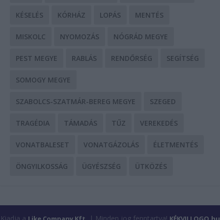
KÉSELÉS
KÓRHÁZ
LOPÁS
MENTÉS
MISKOLC
NYOMOZÁS
NÓGRÁD MEGYE
PEST MEGYE
RABLÁS
RENDŐRSÉG
SEGÍTSÉG
SOMOGY MEGYE
SZABOLCS-SZATMÁR-BEREG MEGYE
SZEGED
TRAGÉDIA
TÁMADÁS
TŰZ
VEREKEDÉS
VONATBALESET
VONATGÁZOLÁS
ÉLETMENTÉS
ÖNGYILKOSSÁG
ÜGYÉSZSÉG
ÜTKÖZÉS
Kiadja a
| Minden jog fenntartva!
Like Company Kft.
KÉKVILLOGO.hu