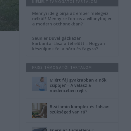
KIEMELT TÁMOGATÓI TARTALOM
Mennyi ideig bírja az ember melegvíz
nélkül? Mennyire fontos a villanybojler
a modern otthonokban?
Saunier Duval gázkazán
karbantartása a tél előtt – Hogyan
készüljünk fel a hóra és fagyra?
i
FRISS TÁMOGATÓI TARTALOM
Miért fáj gyakrabban a nők
csípője? – A válasz a
medencében rejlik
B-vitamin komplex és folsav:
szükséged van rá?
Energiát függetlenül: