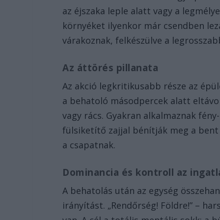
az éjszaka leple alatt vagy a legmél
környéket ilyenkor már csendben lez
várakoznak, felkészülve a legrosszab
Az áttörés pillanata
Az akció legkritikusabb része az épü
a behatoló másodpercek alatt eltávolí
vagy rács. Gyakran alkalmaznak fény-
fülsiketítő zajjal bénítják meg a be
a csapatnak.
Dominancia és kontroll az ingat
A behatolás után az egység összehango
irányítást. „Rendőrség! Földre!” – h
van. A cél a totális mentális sokk: a