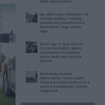
velük kapcsolatban
Így védd meg a lakásodat, ha
nyaralni indulsz: Trükkök,
amikkel azt mutathatod a
betörőknek, hogy otthon
vagy
Eltűnt egy 21 éves férfi az
Ozora Fesztiválról, Bence
összeveszett barátjával,
azóta senki nem tud róla
semmit
Munkahelyi baleset
Debrecenben: Vasúti átjáró
felújítása közben sodorta el a
vonat a munkásokat, ketten
meghaltak