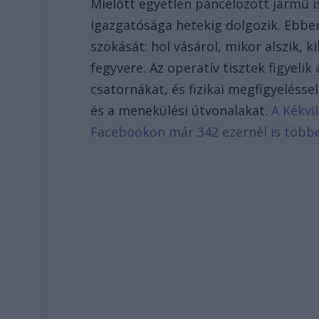
Mielőtt egyetlen páncélozott jármű is
Igazgatósága hetekig dolgozik. Ebbe
szokását: hol vásárol, mikor alszik, k
fegyvere. Az operatív tisztek figyeli
csatornákat, és fizikai megfigyeléssel
és a menekülési útvonalakat.
A Kékvil
Facebookon már 342 ezernél is több