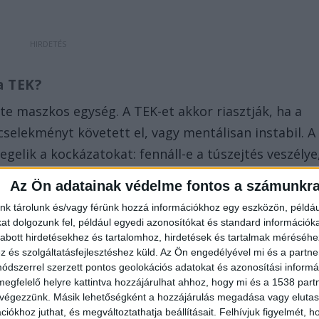
a TEK?
 maszkos egység. A TEK-et akkor riasztják, ha a
selekményt követett el, vagy mentálisan instabil. A
gelik a kockázatokat: fennáll-e a túszejtés veszélye
a civil áldozatok kockázata. A cél minden esetben az
Az Ön adatainak védelme fontos a számunkr
ése.
nk tárolunk és/vagy férünk hozzá információkhoz egy eszközön, példáu
t dolgozunk fel, például egyedi azonosítókat és standard információk
abott hirdetésekhez és tartalomhoz, hirdetések és tartalmak méréséhe
és szolgáltatásfejlesztéshez küld.
Az Ön engedélyével mi és a partne
dszerrel szerzett pontos geolokációs adatokat és azonosítási informác
megfelelő helyre kattintva hozzájárulhat ahhoz, hogy mi és a 1538 partne
 végezzünk. Másik lehetőségként a hozzájárulás megadása vagy elutasí
aketten vagy digitális alaprajzon modellezik az
iókhoz juthat, és megváltoztathatja beállításait.
Felhívjuk figyelmét, 