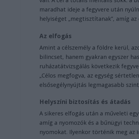
maradhat ideje a fegyvere után nyúl
helyiséget „megtisztítanak”, amíg az
Az elfogás
Amint a célszemély a földre kerül, a
bilincset, hanem gyakran egyszer ha
ruházatátvizsgálás következik fegyv
„Célos megfogva, az egység sértetlen.”
elsősegélynyújtás legmagasabb szint
Helyszíni biztosítás és átadás
A sikeres elfogás után a műveleti egy
amíg a nyomozók és a bűnügyi techn
nyomokat. Ilyenkor történik meg az in