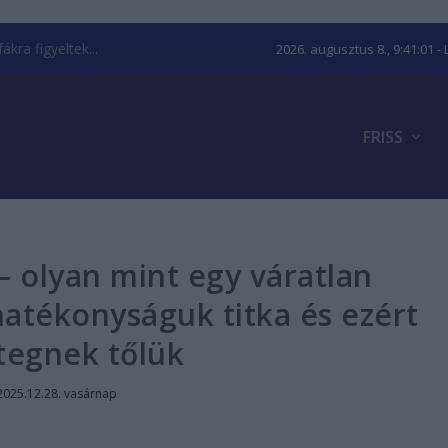
kra figyeltek...
2026. augusztus 8., 9:41:02
- 
FRISS
– olyan mint egy váratlan
hatékonyságuk titka és ezért
tegnek tőlük
2025.12.28. vasárnap