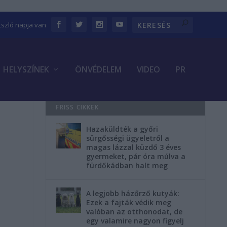
Lszló napja van
HELYSZÍNEK
ÖNVÉDELEM
VIDEO
PR
FRISS CIKKEK
Hazaküldték a győri
sürgősségi ügyeletről a
magas lázzal küzdő 3 éves
gyermeket, pár óra múlva a
fürdőkádban halt meg
A legjobb házőrző kutyák:
Ezek a fajták védik meg
valóban az otthonodat, de
egy valamire nagyon figyelj