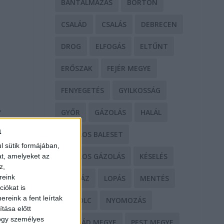
BÁNTALMAZÁS
BÖRTÖN
CSALÁD
CSALÁS
DEBRECEN
DROG
ELFOGÁS
ELTŰNT
ERŐSZAK
FEJÉR MEGYE
FENYEGETÉS
GYILKOSSÁG
,
GYŐR
GÁZOLÁS
HALÁL
a
HALÁLOS BALESET
l sütik formájában,
HALÁLOS GÁZOLÁS
KÉSELÉS
at, amelyeket az
z,
reink
KÓRHÁZ
LOPÁS
MENTÉS
iókat is
reink a fent leírtak
MISKOLC
NYOMOZÁS
tása előtt
hogy személyes
NÓGRÁD MEGYE
PEST MEGYE