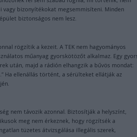
ni vagy bizonyítékokat megsemmisíteni. Minden
 épület biztonságos nem lesz.
zonnal rögzítik a kezeit. A TEK nem hagyományos
sználatos műanyag gyorskötözőt alkalmaz. Egy gyor
erek után, majd a rádión elhangzik a bűvös mondat:
 Ha ellenállás történt, a sérülteket ellátják az
jén.
ség nem távozik azonnal. Biztosítják a helyszínt,
ikusok meg nem érkeznek, hogy rögzítsék a
gatlan tüzetes átvizsgálása illegális szerek,