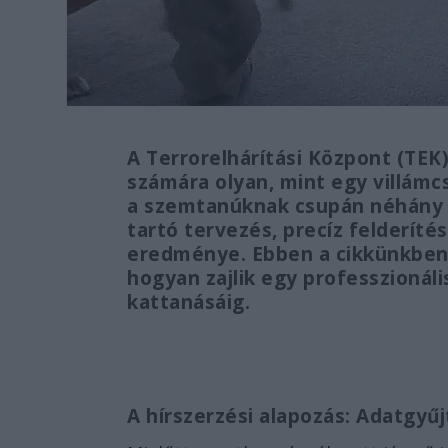
A Terrorelhárítási Központ (TEK
számára olyan, mint egy villámcs
a szemtanúknak csupán néhány 
tartó tervezés, precíz felderít
eredménye. Ebben a cikkünkben 
hogyan zajlik egy professzionáli
kattanásáig.
A hírszerzési alapozás: Adatgyű