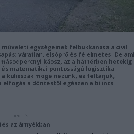
) műveleti egységeinek felbukkanása a civil
apás: váratlan, elsöprő és félelmetes. De am
másodpercnyi káosz, az a háttérben hetekig
és és matematikai pontosságú logisztika
a kulisszák mögé nézünk, és feltárjuk,
s elfogás a döntéstől egészen a bilincs
jtés az árnyékban