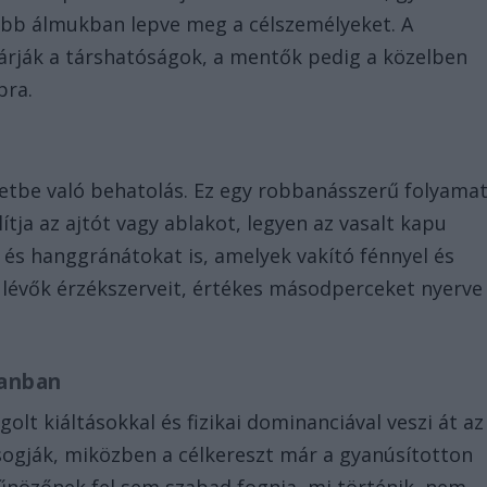
yebb álmukban lepve meg a célszemélyeket. A
árják a társhatóságok, a mentők pedig a közelben
bra.
letbe való behatolás. Ez egy robbanásszerű folyamat
tja az ajtót vagy ablakot, legyen az vasalt kapu
 és hanggránátokat is, amelyek vakító fénnyel és
nt lévők érzékszerveit, értékes másodperceket nyerve
lanban
lt kiáltásokkal és fizikai dominanciával veszi át az
arsogják, miközben a célkereszt már a gyanúsítotton
 bűnözőnek fel sem szabad fognia, mi történik, nem