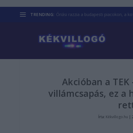
TRENDING:
Óriási razzia a budapesti piacokon, a kofá
Akcióban a TEK 
villámcsapás, ez a 
ret
Írta:
Kékvillogo.hu
|