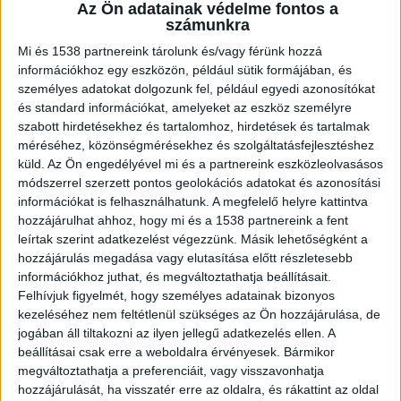
átmenetileg teljes szélességében lezárták
Az Ön adatainak védelme fontos a
– írta a
katasztrófavédelem
.
számunkra
Mi és 1538 partnereink tárolunk és/vagy férünk hozzá
információkhoz egy eszközön, például sütik formájában, és
személyes adatokat dolgozunk fel, például egyedi azonosítókat
és standard információkat, amelyeket az eszköz személyre
Száguldozott a sofőr
szabott hirdetésekhez és tartalomhoz, hirdetések és tartalmak
méréséhez, közönségmérésekhez és szolgáltatásfejlesztéshez
140 kilométer/órás sebességgel gázolt el egy
küld.
Az Ön engedélyével mi és a partnereink eszközleolvasásos
ámokfutó egy kétgyerekes családapát. Az áldozat
módszerrel szerzett pontos geolokációs adatokat és azonosítási
információkat is felhasználhatunk. A megfelelő helyre kattintva
éppen vízért ment egy közkúthoz, amikor a
hozzájárulhat ahhoz, hogy mi és a 1538 partnereink a fent
száguldozó autója lesodródott az útról és
leírtak szerint adatkezelést végezzünk. Másik lehetőségként a
hozzájárulás megadása vagy elutasítása előtt részletesebb
elütötte.
A Kékvillogó legfrissebb híreit ide
információkhoz juthat, és megváltoztathatja beállításait.
kattintva éred el! A Facebookon már 342 ezernél
Felhívjuk figyelmét, hogy személyes adatainak bizonyos
kezeléséhez nem feltétlenül szükséges az Ön hozzájárulása, de
is többen követnek minket.
jogában áll tiltakozni az ilyen jellegű adatkezelés ellen. A
beállításai csak erre a weboldalra érvényesek. Bármikor
megváltoztathatja a preferenciáit, vagy visszavonhatja
hozzájárulását, ha visszatér erre az oldalra, és rákattint az oldal