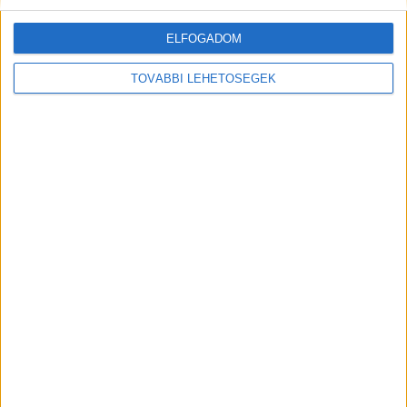
baleset után – Forrás: tenyek.hu
ELFOGADOM
TOVÁBBI LEHETŐSÉGEK
MEGOSZTÁS: