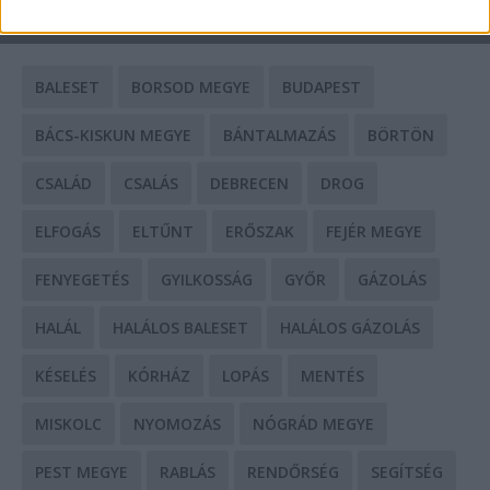
CÍMKÉK
BALESET
BORSOD MEGYE
BUDAPEST
BÁCS-KISKUN MEGYE
BÁNTALMAZÁS
BÖRTÖN
CSALÁD
CSALÁS
DEBRECEN
DROG
ELFOGÁS
ELTŰNT
ERŐSZAK
FEJÉR MEGYE
FENYEGETÉS
GYILKOSSÁG
GYŐR
GÁZOLÁS
HALÁL
HALÁLOS BALESET
HALÁLOS GÁZOLÁS
KÉSELÉS
KÓRHÁZ
LOPÁS
MENTÉS
MISKOLC
NYOMOZÁS
NÓGRÁD MEGYE
PEST MEGYE
RABLÁS
RENDŐRSÉG
SEGÍTSÉG