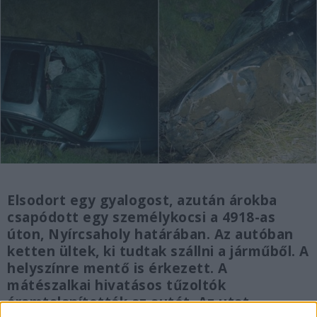
Elsodort egy gyalogost, azután árokba
csapódott egy személykocsi a 4918-as
úton, Nyírcsaholy határában. Az autóban
ketten ültek, ki tudtak szállni a járműből. A
helyszínre mentő is érkezett. A
mátészalkai hivatásos tűzoltók
áramtalanították az autót. Az utat