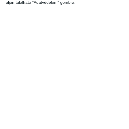
alján található "Adatvédelem" gombra.
Szörnyethalt a férfi
Az árokban állt meg az az autó, Az édesapát a
mentők sem tudták megmenteni, a kocsi két
utasát viszont kórházba vitték. Az áldozat egy 60
év körüli férfi.