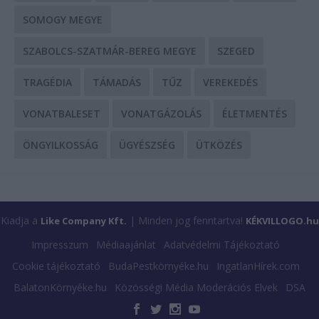
SOMOGY MEGYE
SZABOLCS-SZATMÁR-BEREG MEGYE
SZEGED
TRAGÉDIA
TÁMADÁS
TŰZ
VEREKEDÉS
VONATBALESET
VONATGÁZOLÁS
ÉLETMENTÉS
ÖNGYILKOSSÁG
ÜGYÉSZSÉG
ÜTKÖZÉS
Kiadja a
| Minden jog fenntartva!
Like Company Kft.
KÉKVILLOGO.hu
Impresszum
Médiaajánlat
Adatvédelmi Tájékoztató
Cookie tájékoztató
BudaPestkörnyéke.hu
IngatlanHírek.com
BalatonKörnyéke.hu
Közösségi Média Moderációs Elvek
DSA