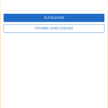
Kiemelt kép: a tragédia helyszíne. Fotó:
erdmost.hu
ELFOGADOM
TOVÁBBI LEHETŐSÉGEK
MEGOSZTÁS: