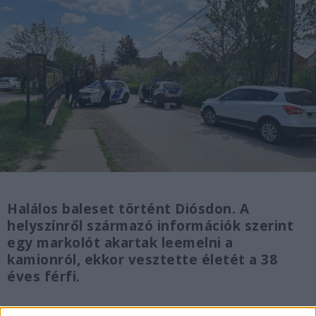
Halálos baleset történt Diósdon. A
helyszínről származó információk szerint
egy markolót akartak leemelni a
kamionról, ekkor vesztette életét a 38
éves férfi.