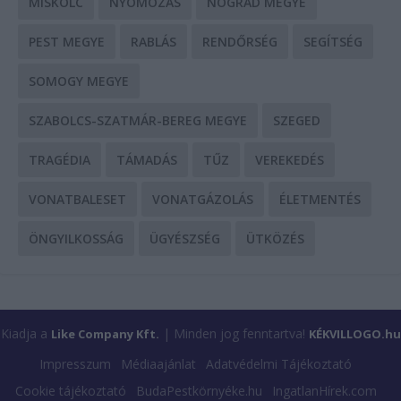
MISKOLC
NYOMOZÁS
NÓGRÁD MEGYE
PEST MEGYE
RABLÁS
RENDŐRSÉG
SEGÍTSÉG
SOMOGY MEGYE
SZABOLCS-SZATMÁR-BEREG MEGYE
SZEGED
TRAGÉDIA
TÁMADÁS
TŰZ
VEREKEDÉS
VONATBALESET
VONATGÁZOLÁS
ÉLETMENTÉS
ÖNGYILKOSSÁG
ÜGYÉSZSÉG
ÜTKÖZÉS
Kiadja a
| Minden jog fenntartva!
Like Company Kft.
KÉKVILLOGO.hu
Impresszum
Médiaajánlat
Adatvédelmi Tájékoztató
Cookie tájékoztató
BudaPestkörnyéke.hu
IngatlanHírek.com