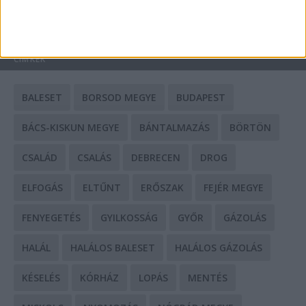
HIRDETÉS
CÍMKÉK
BALESET
BORSOD MEGYE
BUDAPEST
BÁCS-KISKUN MEGYE
BÁNTALMAZÁS
BÖRTÖN
CSALÁD
CSALÁS
DEBRECEN
DROG
ELFOGÁS
ELTŰNT
ERŐSZAK
FEJÉR MEGYE
FENYEGETÉS
GYILKOSSÁG
GYŐR
GÁZOLÁS
HALÁL
HALÁLOS BALESET
HALÁLOS GÁZOLÁS
KÉSELÉS
KÓRHÁZ
LOPÁS
MENTÉS