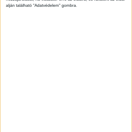
alján található "Adatvédelem" gombra.
Végzetes baleset
Nem hivatalos információk szerint egy markolót
próbálták megemelni az azt szállító járműről, és
a lecsapódó rámpa okozta a végzetes balesetet.
Traktorral gázolt