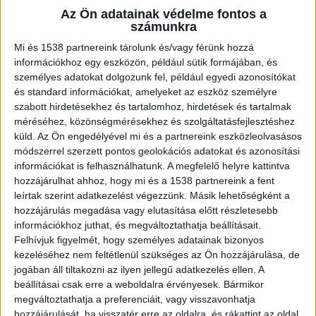
Az Ön adatainak védelme fontos a
számunkra
38 éves férfi az áldozat
Mi és 1538 partnereink tárolunk és/vagy férünk hozzá
információkhoz egy eszközön, például sütik formájában, és
Egy 38 éves férfi vesztette életét a Diósdon
személyes adatokat dolgozunk fel, például egyedi azonosítókat
történt munkahelyi balesetben –
számolt be
róla
és standard információkat, amelyeket az eszköz személyre
az ÉrdMost.hu. Az esetet közigazgatási
szabott hirdetésekhez és tartalomhoz, hirdetések és tartalmak
méréséhez, közönségmérésekhez és szolgáltatásfejlesztéshez
eljárásban vizsgálja az Érdi Rendőrkapitányság,
küld.
Az Ön engedélyével mi és a partnereink eszközleolvasásos
de a munkaügyi hatóság szakemberei is
módszerrel szerzett pontos geolokációs adatokat és azonosítási
információkat is felhasználhatunk. A megfelelő helyre kattintva
vizsgálódnak.
A Kékvillogo.hu legfrissebb híreit
hozzájárulhat ahhoz, hogy mi és a 1538 partnereink a fent
ide kattintva éred el.
leírtak szerint adatkezelést végezzünk. Másik lehetőségként a
hozzájárulás megadása vagy elutasítása előtt részletesebb
információkhoz juthat, és megváltoztathatja beállításait.
Felhívjuk figyelmét, hogy személyes adatainak bizonyos
kezeléséhez nem feltétlenül szükséges az Ön hozzájárulása, de
jogában áll tiltakozni az ilyen jellegű adatkezelés ellen. A
beállításai csak erre a weboldalra érvényesek. Bármikor
megváltoztathatja a preferenciáit, vagy visszavonhatja
hozzájárulását, ha visszatér erre az oldalra, és rákattint az oldal