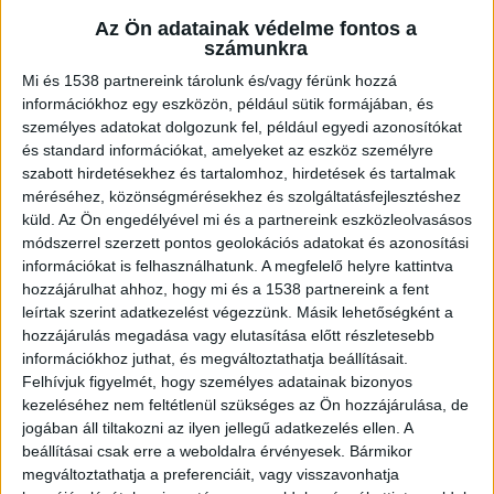
Az Ön adatainak védelme fontos a
számunkra
Éveken át segített
Mi és 1538 partnereink tárolunk és/vagy férünk hozzá
információkhoz egy eszközön, például sütik formájában, és
Django egy cigaretta- és kábítószer-kereső kutya
személyes adatokat dolgozunk fel, például egyedi azonosítókat
volt, ezen termékek felderítésével éveken át
és standard információkat, amelyeket az eszköz személyre
szabott hirdetésekhez és tartalomhoz, hirdetések és tartalmak
segítette az adóhatóság munkáját. A NAV egy
méréséhez, közönségmérésekhez és szolgáltatásfejlesztéshez
szívszorító bejegyzést osztott meg, amelyben
küld.
Az Ön engedélyével mi és a partnereink eszközleolvasásos
módszerrel szerzett pontos geolokációs adatokat és azonosítási
szeretett állatuktól búcsúznak.
A Kékvillogó.hu
információkat is felhasználhatunk. A megfelelő helyre kattintva
legfrissebb híreit ide kattintva éred el.
hozzájárulhat ahhoz, hogy mi és a 1538 partnereink a fent
leírtak szerint adatkezelést végezzünk. Másik lehetőségként a
hozzájárulás megadása vagy elutasítása előtt részletesebb
információkhoz juthat, és megváltoztathatja beállításait.
Felhívjuk figyelmét, hogy személyes adatainak bizonyos
kezeléséhez nem feltétlenül szükséges az Ön hozzájárulása, de
jogában áll tiltakozni az ilyen jellegű adatkezelés ellen. A
beállításai csak erre a weboldalra érvényesek. Bármikor
megváltoztathatja a preferenciáit, vagy visszavonhatja