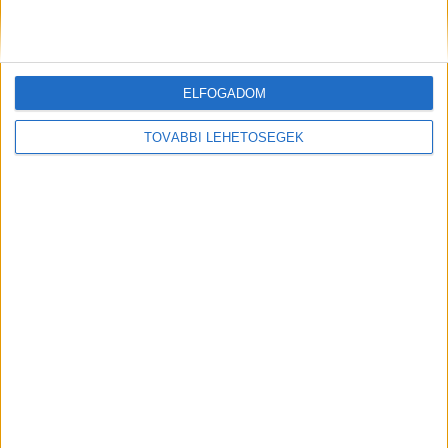
ide kattintva éred el.
Kiemelt kép: Django, a keresőkutya. Fotó:
ELFOGADOM
NAV/Facebook
TOVÁBBI LEHETŐSÉGEK
MEGOSZTÁS: