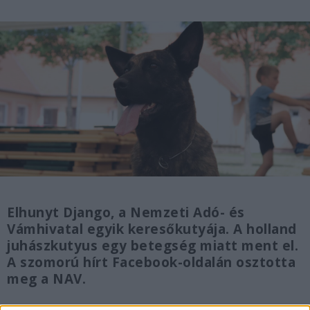
Elhunyt Django, a Nemzeti Adó- és
Vámhivatal egyik keresőkutyája. A holland
juhászkutyus egy betegség miatt ment el.
A szomorú hírt Facebook-oldalán osztotta
meg a NAV.