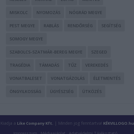
MISKOLC
NYOMOZÁS
NÓGRÁD MEGYE
PEST MEGYE
RABLÁS
RENDŐRSÉG
SEGÍTSÉG
SOMOGY MEGYE
SZABOLCS-SZATMÁR-BEREG MEGYE
SZEGED
TRAGÉDIA
TÁMADÁS
TŰZ
VEREKEDÉS
VONATBALESET
VONATGÁZOLÁS
ÉLETMENTÉS
ÖNGYILKOSSÁG
ÜGYÉSZSÉG
ÜTKÖZÉS
Kiadja a
| Minden jog fenntartva!
Like Company Kft.
KÉKVILLOGO.hu
Impresszum
Médiaajánlat
Adatvédelmi Tájékoztató