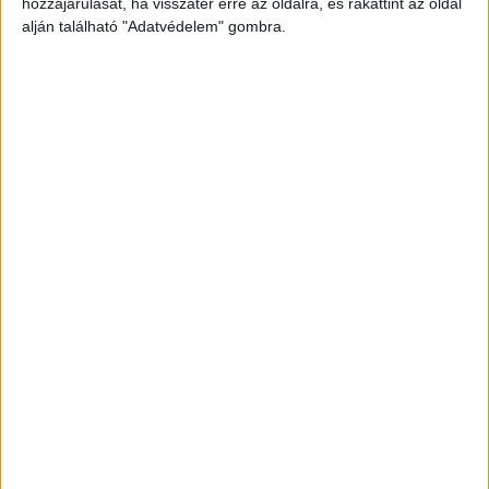
hozzájárulását, ha visszatér erre az oldalra, és rákattint az oldal
alján található "Adatvédelem" gombra.
Betegség vitte el
„Búcsúzunk Djangótól. Hirtelen, betegség
következtében, elhunyt Django, a Bevetési
Igazgatóság nyugat-magyarországi, cigaretta- és
kábítószer-kereső holland juhászkutyája.
Csaknem ötszáz felderítésben vett részt