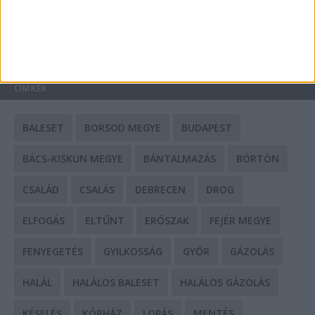
HIRDETÉS
CÍMKÉK
BALESET
BORSOD MEGYE
BUDAPEST
BÁCS-KISKUN MEGYE
BÁNTALMAZÁS
BÖRTÖN
CSALÁD
CSALÁS
DEBRECEN
DROG
ELFOGÁS
ELTŰNT
ERŐSZAK
FEJÉR MEGYE
FENYEGETÉS
GYILKOSSÁG
GYŐR
GÁZOLÁS
HALÁL
HALÁLOS BALESET
HALÁLOS GÁZOLÁS
KÉSELÉS
KÓRHÁZ
LOPÁS
MENTÉS