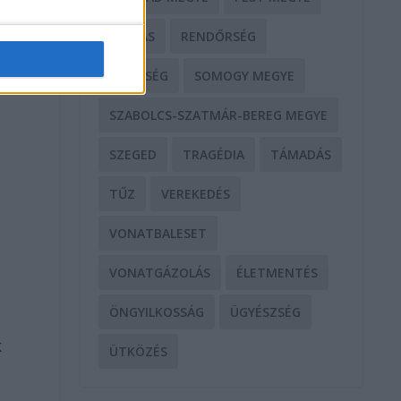
RABLÁS
RENDŐRSÉG
SEGÍTSÉG
SOMOGY MEGYE
SZABOLCS-SZATMÁR-BEREG MEGYE
SZEGED
TRAGÉDIA
TÁMADÁS
TŰZ
VEREKEDÉS
VONATBALESET
VONATGÁZOLÁS
ÉLETMENTÉS
ÖNGYILKOSSÁG
ÜGYÉSZSÉG
k
ÜTKÖZÉS