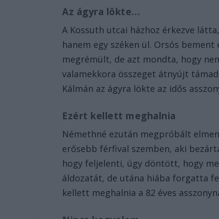
Az ágyra lökte…
A Kossuth utcai házhoz érkezve látta
hanem egy széken ül. Orsós bement é
megrémült, de azt mondta, hogy nem a
valamekkora összeget átnyújt táma
Kálmán az ágyra lökte az idős asszo
Ezért kellett meghalnia
Némethné ezután megpróbált elmenekü
erősebb férfival szemben, aki bezárt
hogy feljelenti, úgy döntött, hogy m
áldozatát, de utána hiába forgatta fel
kellett meghalnia a 82 éves asszonyn