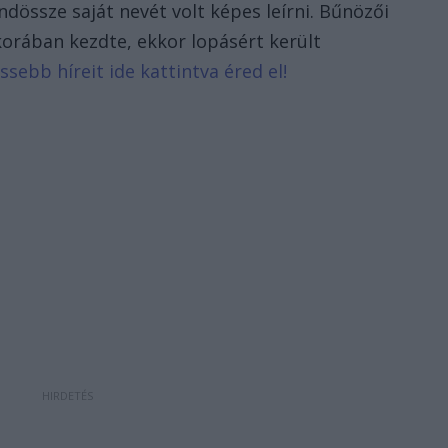
indössze saját nevét volt képes leírni. Bűnözői
 korában kezdte, ekkor lopásért került
ssebb híreit ide kattintva éred el!