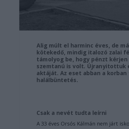
Alig múlt el harminc éves, de má
kötekedő, mindig italozó zalai fé
támolyog be, hogy pénzt kérjen
szemtanú is volt. Újranyitottu
aktáját. Az eset abban a korba
halálbüntetés.
Csak a nevét tudta leírni
A 33 éves Orsós Kálmán nem járt isk