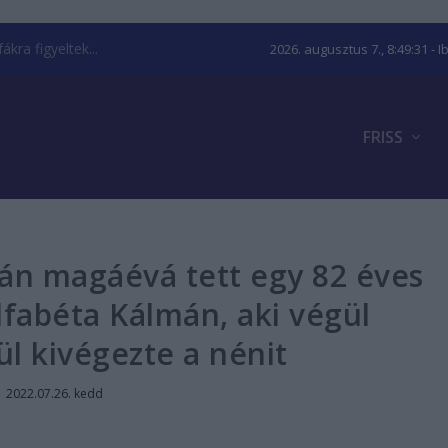
kra figyeltek...
2026. augusztus 7., 8:49:32
- I
FRISS
tán magáévá tett egy 82 éves
lfabéta Kálmán, aki végül
l kivégezte a nénit
|
2022.07.26. kedd