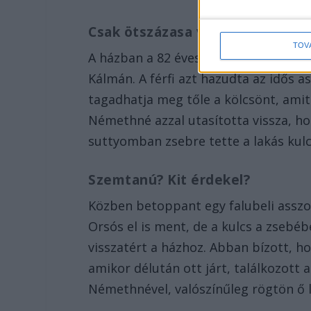
Csak ötszázasa volt, annyi pénz
TOV
A házban a 82 éves Németh Györgyné 
Kálmán. A férfi azt hazudta az idős 
tagadhatja meg tőle a kölcsönt, amit
Némethné azzal utasította vissza, h
suttyomban zsebre tette a lakás kulc
Szemtanú? Kit érdekel?
Közben betoppant egy falubeli asszo
Orsós el is ment, de a kulcs a zsebéb
visszatért a házhoz. Abban bízott, h
amikor délután ott járt, találkozott 
Némethnével, valószínűleg rögtön ő le