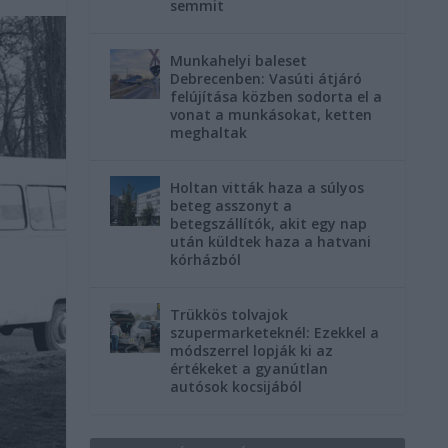
semmit
Munkahelyi baleset
Debrecenben: Vasúti átjáró
felújítása közben sodorta el a
vonat a munkásokat, ketten
meghaltak
Holtan vitták haza a súlyos
beteg asszonyt a
betegszállítók, akit egy nap
után küldtek haza a hatvani
kórházból
Trükkös tolvajok
szupermarketeknél: Ezekkel a
módszerrel lopják ki az
értékeket a gyanútlan
autósok kocsijából