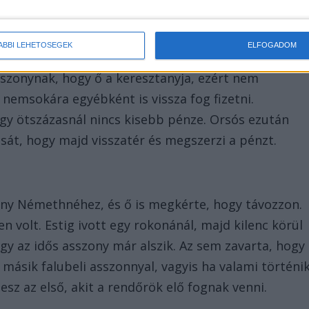
t nem akart adni
ÁBBI LEHETŐSÉGEK
ELFOGADOM
élt, akinek fogalma sem volt, hogy kicsoda Orsós
asszonynak, hogy ő a keresztanyja, ezért nem
 nemsokára egyébként is vissza fog fizetni.
ogy ötszázasnál nincs kisebb pénze. Orsós ezután
sát, hogy majd visszatér és megszerzi a pénzt.
ny Némethnéhez, és ő is megkérte, hogy távozzon.
en volt. Estig ivott egy rokonánál, majd kilenc körül
ogy az idős asszony már alszik. Az sem zavarta, hogy
a másik falubeli asszonnyal, vagyis ha valami történi
sz az első, akit a rendőrök elő fognak venni.