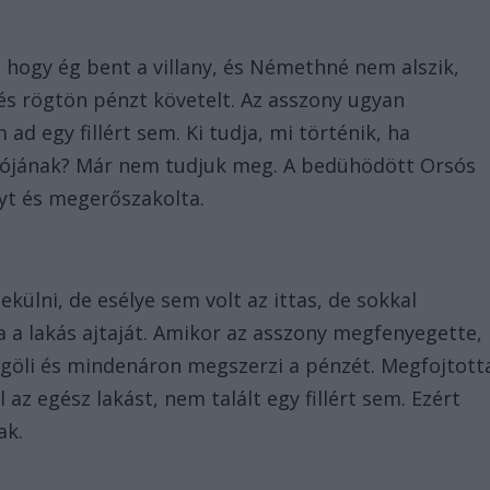
, hogy ég bent a villany, és Némethné nem alszik,
s rögtön pénzt követelt. Az asszony ugyan
d egy fillért sem. Ki tudja, mi történik, ha
dójának? Már nem tudjuk meg. A bedühödött Orsós
nyt és megerőszakolta.
lni, de esélye sem volt az ittas, de sokkal
a a lakás ajtaját. Amikor az asszony megfenyegette,
egöli és mindenáron megszerzi a pénzét. Megfojtott
 az egész lakást, nem talált egy fillért sem. Ezért
ak.