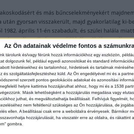
szakoskodásért és más bűncselekményekért majdne
a után gyorsan visszakerült, majd gyakorlatilag ki-b
 1982. április 11-én szabadult, és szülei halála miat
z Ady utcába. Alkalmi munkákból próbált megélni,
Az Ön adatainak védelme fontos a számunkr
nk tárolunk és/vagy férünk hozzá információkhoz egy eszközön, példáu
t dolgozunk fel, például egyedi azonosítókat és standard információk
abott hirdetésekhez és tartalomhoz, hirdetések és tartalmak méréséhe
és szolgáltatásfejlesztéshez küld.
Az Ön engedélyével mi és a partne
dszerrel szerzett pontos geolokációs adatokat és azonosítási informác
megfelelő helyre kattintva hozzájárulhat ahhoz, hogy mi és a 1538 partne
 végezzünk. Másik lehetőségként a hozzájárulás megadása vagy elutasí
adulása óta, amikor július 15-én rokonai és
iókhoz juthat, és megváltoztathatja beállításait.
Felhívjuk figyelmét, 
tött a garatra, bört, pálinkát és sört is ivott, ami
ezeléséhez nem feltétlenül szükséges az Ön hozzájárulása, de jogában 
zelés ellen. A beállításai csak erre a weboldalra érvényesek. Bármikor m
r ittasan, bement egy házba a szomszédos
isszavonhatja hozzájárulását, ha visszatér erre az oldalra, és rákattint a
an. Orsósra jellemző, hogy azt sem tudta, ki lakik
lem" gombra.
rjen kölcsön.