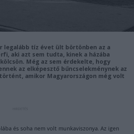
r legalább tíz évet ült börtönben az a
rfi, aki azt sem tudta, kinek a házába
 kölcsön. Még az sem érdekelte, hogy
k ennek az elképesztő bűncselekménynek az
n történt, amikor Magyarországon még volt
olába és soha nem volt munkaviszonya. Az igen