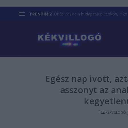
TRENDING:
Óriási razzia a budapesti piacokon, a kofá
Egész nap ivott, az
asszonyt az ana
kegyetlenü
Írta:
KÉKVILLOGÓ