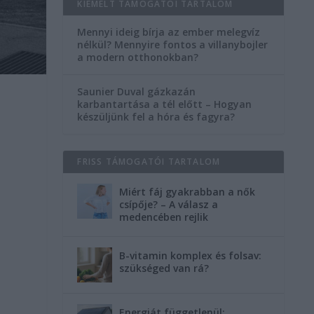
KIEMELT TÁMOGATÓI TARTALOM
Mennyi ideig bírja az ember melegvíz
nélkül? Mennyire fontos a villanybojler
a modern otthonokban?
Saunier Duval gázkazán
karbantartása a tél előtt – Hogyan
készüljünk fel a hóra és fagyra?
FRISS TÁMOGATÓI TARTALOM
Miért fáj gyakrabban a nők
csípője? – A válasz a
medencében rejlik
B-vitamin komplex és folsav:
szükséged van rá?
Energiát függetlenül: