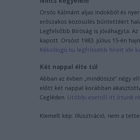
Nincs kegyelem
Orsós Kálmánt aljas indokból és nye
erőszakos közösülés bűntettéért halál
Legfelsőbb Bíróság is jóváhagyta. Az
kapott. Orsóst 1983. július 15-én ha
Kékvillogó.hu legfrissebb híreit ide ka
Két nappal élte túl
Abban az évben „mindössze” négy elí
előtt két nappal korábban akasztották 
Cegléden.
Utóbbi esetről itt írtunk 
Kiemelt kép: illusztráció, nem a tette