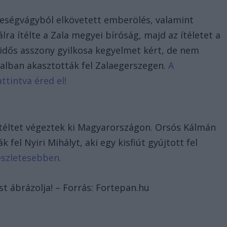
reségvágyból elkövetett emberölés, valamint
ra ítélte a Zala megyei bíróság, majd az ítéletet a
 idős asszony gyilkosa kegyelmet kért, de nem
jnalban akasztották fel Zalaegerszegen.
A
ttintva éred el!
téltet végeztek ki Magyarországon. Orsós Kálmán
fel Nyiri Mihályt, aki egy kisfiút gyújtott fel
részletesebben.
st ábrázolja! – Forrás: Fortepan.hu