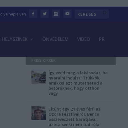
bolya napja van
HELYSZÍNEK
ÖNVÉDELEM
VIDEO
PR
FRISS CIKKEK
Így védd meg a lakásodat, ha
nyaralni indulsz: Trükkök,
amikkel azt mutathatod a
betörőknek, hogy otthon
vagy
Eltűnt egy 21 éves férfi az
Ozora Fesztiválról, Bence
összeveszett barátjával,
azóta senki nem tud róla