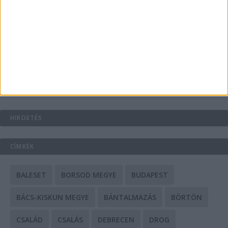
A csőbúvár szivattyúk: mit kell tudni róluk?
Mit tudnak a keleti e-bike-ok?
HIRDETÉS
CÍMKÉK
BALESET
BORSOD MEGYE
BUDAPEST
BÁCS-KISKUN MEGYE
BÁNTALMAZÁS
BÖRTÖN
CSALÁD
CSALÁS
DEBRECEN
DROG