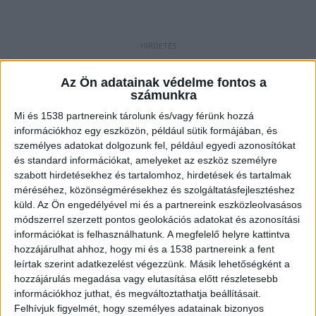
Késelés Balatonalmádiban
Az Ön adatainak védelme fontos a
Állampolgári bejelentésre érkeztek a mentők egy
számunkra
földön fekvő férfihez Balatonalmádiban hétfőn
Mi és 1538 partnereink tárolunk és/vagy férünk hozzá
információkhoz egy eszközön, például sütik formájában, és
este. Máté Alexandra rendőrségi szóvivő
személyes adatokat dolgozunk fel, például egyedi azonosítókat
elmondta egy 40 éves helyi férfi, előzetes
és standard információkat, amelyeket az eszköz személyre
szóváltást követően egy alkalommal, hátulról
szabott hirdetésekhez és tartalomhoz, hirdetések és tartalmak
méréséhez, közönségmérésekhez és szolgáltatásfejlesztéshez
megszúrta a 26 éves férfit.
A Kékvillogó.hu
küld.
Az Ön engedélyével mi és a partnereink eszközleolvasásos
legfrissebb híreit ide kattintva éred el!
módszerrel szerzett pontos geolokációs adatokat és azonosítási
információkat is felhasználhatunk. A megfelelő helyre kattintva
hozzájárulhat ahhoz, hogy mi és a 1538 partnereink a fent
leírtak szerint adatkezelést végezzünk. Másik lehetőségként a
hozzájárulás megadása vagy elutasítása előtt részletesebb
információkhoz juthat, és megváltoztathatja beállításait.
Felhívjuk figyelmét, hogy személyes adatainak bizonyos