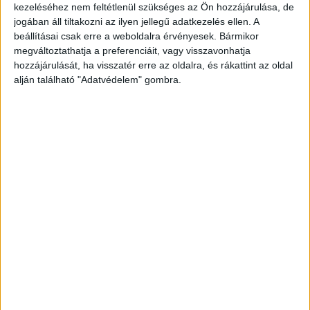
kezeléséhez nem feltétlenül szükséges az Ön hozzájárulása, de
jogában áll tiltakozni az ilyen jellegű adatkezelés ellen. A
beállításai csak erre a weboldalra érvényesek. Bármikor
megváltoztathatja a preferenciáit, vagy visszavonhatja
hozzájárulását, ha visszatér erre az oldalra, és rákattint az oldal
alján található "Adatvédelem" gombra.
Egy nő miatt vesztek össze
A helyszínen kiderült, hogy a szúrás egy családi
háznál történt, a
deltahirek.hu
úgy tudja, egy nő
miatt tört ki a veszekedés, ami késelésbe
torkollott. A megszúrt férfi elmenekült a
helyszínről, majd az egyik belvárosi utcában
esett össze.