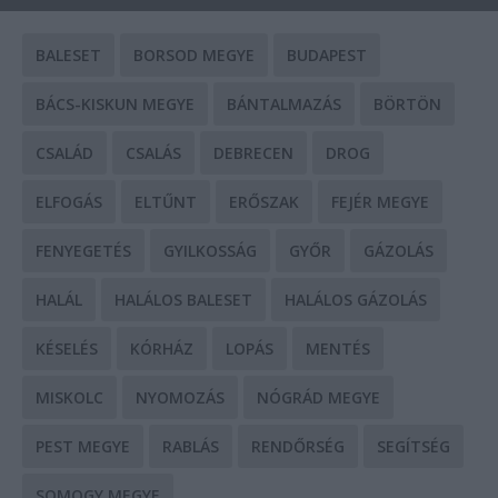
BALESET
BORSOD MEGYE
BUDAPEST
BÁCS-KISKUN MEGYE
BÁNTALMAZÁS
BÖRTÖN
CSALÁD
CSALÁS
DEBRECEN
DROG
ELFOGÁS
ELTŰNT
ERŐSZAK
FEJÉR MEGYE
FENYEGETÉS
GYILKOSSÁG
GYŐR
GÁZOLÁS
HALÁL
HALÁLOS BALESET
HALÁLOS GÁZOLÁS
KÉSELÉS
KÓRHÁZ
LOPÁS
MENTÉS
MISKOLC
NYOMOZÁS
NÓGRÁD MEGYE
PEST MEGYE
RABLÁS
RENDŐRSÉG
SEGÍTSÉG
SOMOGY MEGYE