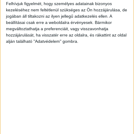
Felhívjuk figyelmét, hogy személyes adatainak bizonyos
kezeléséhez nem feltétlenül szükséges az Ön hozzájárulása, de
jogában áll tiltakozni az ilyen jellegű adatkezelés ellen. A
beállításai csak erre a weboldalra érvényesek. Bármikor
megváltoztathatja a preferenciáit, vagy visszavonhatja
hozzájárulását, ha visszatér erre az oldalra, és rákattint az oldal
alján található "Adatvédelem" gombra.
Korábban is volt dolga a törvénnyel
A
Blikk
úgy tudja, hogy a 48 éves elkövető, K.
Zsolt részeg volt és korábban már volt dolga a
törvénnyel, mert kiskorú veszélyeztetése miatt