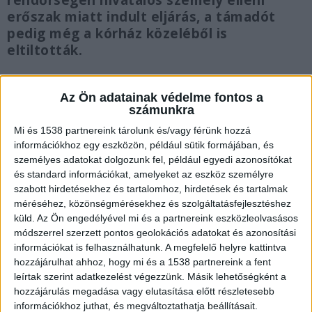
rendőrségen hivatalos személy elleni
erőszak miatt indult eljárás, a támadót
pedig még a kórház közeléből is
eltiltották.
Az Ön adatainak védelme fontos a
számunkra
Lövöldözni kezdett
Mi és 1538 partnereink tárolunk és/vagy férünk hozzá
információkhoz egy eszközön, például sütik formájában, és
Durva jelenetnek lehettek többen is szemtanúi a
személyes adatokat dolgozunk fel, például egyedi azonosítókat
pesti Jahn Ferenc kórházban. Egy 48 éves férfi
és standard információkat, amelyeket az eszköz személyre
szabott hirdetésekhez és tartalomhoz, hirdetések és tartalmak
meglátogatta az édesanyját. Mivel nem tetszett
méréséhez, közönségmérésekhez és szolgáltatásfejlesztéshez
neki az ellátás színvonala nekiesett az
küld.
Az Ön engedélyével mi és a partnereink eszközleolvasásos
módszerrel szerzett pontos geolokációs adatokat és azonosítási
orvosoknak, majd lövöldözni kezdett a
információkat is felhasználhatunk. A megfelelő helyre kattintva
folyosón.
A Kékvillogó.hu legfrissebb híreit ide
hozzájárulhat ahhoz, hogy mi és a 1538 partnereink a fent
leírtak szerint adatkezelést végezzünk. Másik lehetőségként a
kattintva éred el!
hozzájárulás megadása vagy elutasítása előtt részletesebb
információkhoz juthat, és megváltoztathatja beállításait.