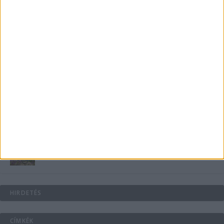
B-vitamin komplex és folsav: szükséged van rá?
Energiát függetlenül: szigetüzemű megoldások
A csőbúvár szivattyúk: mit kell tudni róluk?
Mit tudnak a keleti e-bike-ok?
HIRDETÉS
CÍMKÉK