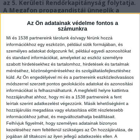
az 5. Kerületi Rendőrkapitányság folytatja.
A Megafon propagandistái ünneplik a
rongálót.
Az Ön adatainak védelme fontos a
számunkra
Mi és 1538 partnereink tárolunk és/vagy férünk hozzá
információkhoz egy eszközön, például sütik formájában, és
személyes adatokat dolgozunk fel, például egyedi azonosítókat
A Pridera készül a főváros
és standard információkat, amelyeket az eszköz személyre
A Főpolgármesteri Hivatal helyeztette ki a
szabott hirdetésekhez és tartalomhoz, hirdetések és tartalmak
méréséhez, közönségmérésekhez és szolgáltatásfejlesztéshez
szivárványos zászlókat az Erzsébet hídra, így
küld.
Az Ön engedélyével mi és a partnereink eszközleolvasásos
készülve a június 27-i, szombati Budapest Pride
módszerrel szerzett pontos geolokációs adatokat és azonosítási
információkat is felhasználhatunk. A megfelelő helyre kattintva
felvonulásra. “Budapest sokszínű város, ahol
hozzájárulhat ahhoz, hogy mi és a 1538 partnereink a fent
mindenki szabadsága, méltósága és egyenlősége
leírtak szerint adatkezelést végezzünk. Másik lehetőségként a
hozzájárulás megadása vagy elutasítása előtt részletesebb
fontos. A Pride hónap alkalmából először idén
információkhoz juthat, és megváltoztathatja beállításait.
került ki az Erzsébet hídra a Pride zászló.
Felhívjuk figyelmét, hogy személyes adatainak bizonyos
Budapest mindenkié!” – írta a napokban
kezeléséhez nem feltétlenül szükséges az Ön hozzájárulása, de
jogában áll tiltakozni az ilyen jellegű adatkezelés ellen. A