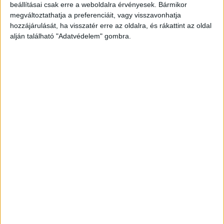
közösségi oldalán Budapest Városháza.
A
beállításai csak erre a weboldalra érvényesek. Bármikor
Kékvillogó legfrissebb híreit ide kattintva éred el!
megváltoztathatja a preferenciáit, vagy visszavonhatja
hozzájárulását, ha visszatér erre az oldalra, és rákattint az oldal
A Facebookon már 341 ezernél is többen
alján található "Adatvédelem" gombra.
követnek minket