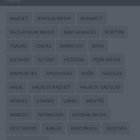
CÍMKÉK
BALESET
BORSOD MEGYE
BUDAPEST
BÁCS-KISKUN MEGYE
BÁNTALMAZÁS
BÖRTÖN
CSALÁD
CSALÁS
DEBRECEN
DROG
ELFOGÁS
ELTŰNT
ERŐSZAK
FEJÉR MEGYE
FENYEGETÉS
GYILKOSSÁG
GYŐR
GÁZOLÁS
HALÁL
HALÁLOS BALESET
HALÁLOS GÁZOLÁS
KÉSELÉS
KÓRHÁZ
LOPÁS
MENTÉS
MISKOLC
NYOMOZÁS
NÓGRÁD MEGYE
PEST MEGYE
RABLÁS
RENDŐRSÉG
SEGÍTSÉG