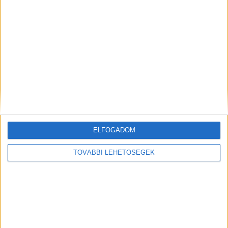
ELFOGADOM
TOVÁBBI LEHETŐSÉGEK
Kiemelt kép: részlet a videóból