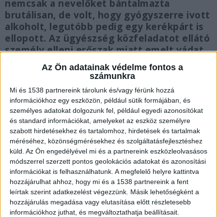
nemcsak a nevelőket bántalmazta
brutálisan, de volt, hogy gyógyszerre ivott
alkoholt, legutóbb pedig egy kerékpárt is
ellopott. Az ügyészség közfeladatot ellátó
személy elleni erőszak miatt emelt vádat
ellene.
Az Ön adatainak védelme fontos a
számunkra
Mi és 1538 partnereink tárolunk és/vagy férünk hozzá
információkhoz egy eszközön, például sütik formájában, és
személyes adatokat dolgozunk fel, például egyedi azonosítókat
Nevelőintézetbe került
és standard információkat, amelyeket az eszköz személyre
szabott hirdetésekhez és tartalomhoz, hirdetések és tartalmak
Egy alkalommal egy nőt ellökött és a ruháját
méréséhez, közönségmérésekhez és szolgáltatásfejlesztéshez
kezdte rángatni, majd megharapta a nő
küld.
Az Ön engedélyével mi és a partnereink eszközleolvasásos
módszerrel szerzett pontos geolokációs adatokat és azonosítási
segítségére siető nevelő kezét. Nem ez volt az
információkat is felhasználhatunk. A megfelelő helyre kattintva
egyetlen ilyen esete, ráadásul egy bicikli
hozzájárulhat ahhoz, hogy mi és a 1538 partnereink a fent
ellopását is a számlájára írták. A fiatalkorú
leírtak szerint adatkezelést végezzünk. Másik lehetőségként a
hozzájárulás megadása vagy elutasítása előtt részletesebb
vádlott még 2022-ben került a Pest vármegyei
információkhoz juthat, és megváltoztathatja beállításait.