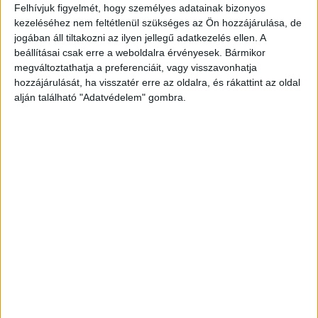
intézményben, ám a viselkedése az évek során
Felhívjuk figyelmét, hogy személyes adatainak bizonyos
kezeléséhez nem feltétlenül szükséges az Ön hozzájárulása, de
teljesen elszabadult.
A Kékvillogó legfrissebb
jogában áll tiltakozni az ilyen jellegű adatkezelés ellen. A
híreit ide kattintva éred el! A Facebookon már
beállításai csak erre a weboldalra érvényesek. Bármikor
megváltoztathatja a preferenciáit, vagy visszavonhatja
341 ezernél is többen követnek minket
hozzájárulását, ha visszatér erre az oldalra, és rákattint az oldal
alján található "Adatvédelem" gombra.