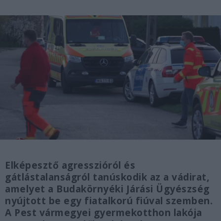
Elképesztő agresszióról és
gátlástalanságról tanúskodik az a vádirat,
amelyet a Budakörnyéki Járási Ügyészség
nyújtott be egy fiatalkorú fiúval szemben.
A Pest vármegyei gyermekotthon lakója