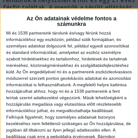
rendőrök a helyszínen a nőt és egy 21 éves
férfit találtak. A mentők a sérült ellátását
azonnal megkezdték, azonban a szakszerű
Az Ön adatainak védelme fontos a
segítségnyújtás ellenére életét vesztette.
számunkra
Mi és 1538 partnereink tárolunk és/vagy férünk hozzá
információkhoz egy eszközön, például sütik formájában, és
személyes adatokat dolgozunk fel, például egyedi azonosítókat
és standard információkat, amelyeket az eszköz személyre
Elfogtak egy 21 éves férfit
szabott hirdetésekhez és tartalomhoz, hirdetések és tartalmak
méréséhez, közönségmérésekhez és szolgáltatásfejlesztéshez
A helyszínen tartózkodó 21 éves férfit a rendőrök
küld.
Az Ön engedélyével mi és a partnereink eszközleolvasásos
elfogták, majd a mentőszolgálat kórházba
módszerrel szerzett pontos geolokációs adatokat és azonosítási
információkat is felhasználhatunk. A megfelelő helyre kattintva
szállította. A BRFK Életvédelmi Osztálya
hozzájárulhat ahhoz, hogy mi és a 1538 partnereink a fent
emberölés bűntett gyanúja miatt nyomozást
leírtak szerint adatkezelést végezzünk. Másik lehetőségként a
hozzájárulás megadása vagy elutasítása előtt részletesebb
rendelt el, a nyomozók megkezdték a történtek
információkhoz juthat, és megváltoztathatja beállításait.
körülményeinek tisztázását.
A Kékvillogó
Felhívjuk figyelmét, hogy személyes adatainak bizonyos
legfrissebb híreit ide kattintva éred el! A
kezeléséhez nem feltétlenül szükséges az Ön hozzájárulása, de
jogában áll tiltakozni az ilyen jellegű adatkezelés ellen. A
Facebookon már 341 ezernél is többen követnek
beállításai csak erre a weboldalra érvényesek. Bármikor