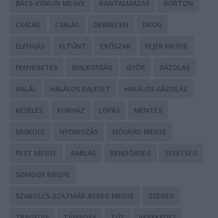
BÁCS-KISKUN MEGYE
BÁNTALMAZÁS
BÖRTÖN
CSALÁD
CSALÁS
DEBRECEN
DROG
ELFOGÁS
ELTŰNT
ERŐSZAK
FEJÉR MEGYE
FENYEGETÉS
GYILKOSSÁG
GYŐR
GÁZOLÁS
HALÁL
HALÁLOS BALESET
HALÁLOS GÁZOLÁS
KÉSELÉS
KÓRHÁZ
LOPÁS
MENTÉS
MISKOLC
NYOMOZÁS
NÓGRÁD MEGYE
PEST MEGYE
RABLÁS
RENDŐRSÉG
SEGÍTSÉG
SOMOGY MEGYE
SZABOLCS-SZATMÁR-BEREG MEGYE
SZEGED
TRAGÉDIA
TÁMADÁS
TŰZ
VEREKEDÉS