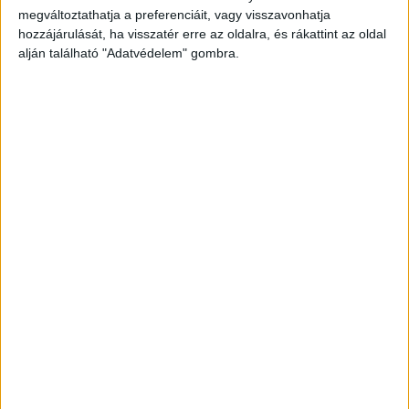
minket
megváltoztathatja a preferenciáit, vagy visszavonhatja
hozzájárulását, ha visszatér erre az oldalra, és rákattint az oldal
alján található "Adatvédelem" gombra.
Mészárszékké vált a hetedik emeleti lakás
Amint arról korábban beszámoltunk, június 15-