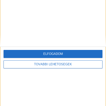
25-én a négy férfi közül kettőt letartóztatásba
helyezett.
ELFOGADOM
TOVÁBBI LEHETŐSÉGEK
Kiemelt kép: részlet a rendőrség videójából