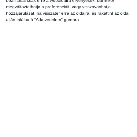
beállításai csak erre a weboldalra érvényesek. Bármikor
megváltoztathatja a preferenciáit, vagy visszavonhatja
hozzájárulását, ha visszatér erre az oldalra, és rákattint az oldal
alján található "Adatvédelem" gombra.
Ez is érdekes:
Titokzatos drogra bukkantak a
rendőrök, impotenciát okoz, mégis imádják