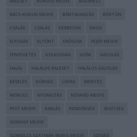
BALESET
BORSOD MEGYE
BUDAPEST
BÁCS-KISKUN MEGYE
BÁNTALMAZÁS
BÖRTÖN
CSALÁD
CSALÁS
DEBRECEN
DROG
ELFOGÁS
ELTŰNT
ERŐSZAK
FEJÉR MEGYE
FENYEGETÉS
GYILKOSSÁG
GYŐR
GÁZOLÁS
HALÁL
HALÁLOS BALESET
HALÁLOS GÁZOLÁS
KÉSELÉS
KÓRHÁZ
LOPÁS
MENTÉS
MISKOLC
NYOMOZÁS
NÓGRÁD MEGYE
PEST MEGYE
RABLÁS
RENDŐRSÉG
SEGÍTSÉG
SOMOGY MEGYE
SZABOLCS-SZATMÁR-BEREG MEGYE
SZEGED