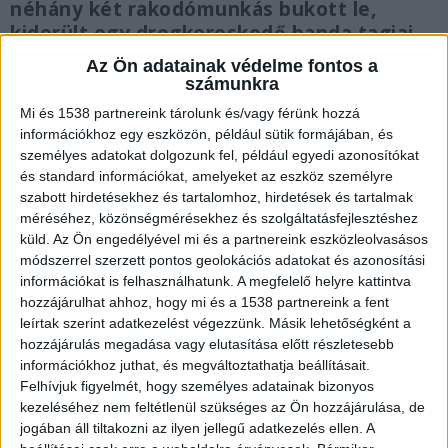
néhány két rakodómunkás bukott le,
kiderült egy drogkereskedő banda tagjai.
Az Ön adatainak védelme fontos a
számunkra
Mi és 1538 partnereink tárolunk és/vagy férünk hozzá
információkhoz egy eszközön, például sütik formájában, és
Kimért kokain volt náluk
személyes adatokat dolgozunk fel, például egyedi azonosítókat
és standard információkat, amelyeket az eszköz személyre
A nyomozók gyanúja szerint a banda tagjai közül
szabott hirdetésekhez és tartalomhoz, hirdetések és tartalmak
négyen többször árultak drogot. Az egyik 181
méréséhez, közönségmérésekhez és szolgáltatásfejlesztéshez
küld.
Az Ön engedélyével mi és a partnereink eszközleolvasásos
alkalommal kereskedett kábítószerrel, a másik
módszerrel szerzett pontos geolokációs adatokat és azonosítási
11, harmadik társuk 14, míg negyedik társuk 133
információkat is felhasználhatunk. A megfelelő helyre kattintva
alkalommal bizniszelt droggal. Utóbbi két férfi a
hozzájárulhat ahhoz, hogy mi és a 1538 partnereink a fent
leírtak szerint adatkezelést végezzünk. Másik lehetőségként a
Liszt Ferenc Nemzetközi Repülőtéren dolgozott
hozzájárulás megadása vagy elutasítása előtt részletesebb
rakodóként.
információkhoz juthat, és megváltoztathatja beállításait.
Felhívjuk figyelmét, hogy személyes adatainak bizonyos
kezeléséhez nem feltétlenül szükséges az Ön hozzájárulása, de
jogában áll tiltakozni az ilyen jellegű adatkezelés ellen. A