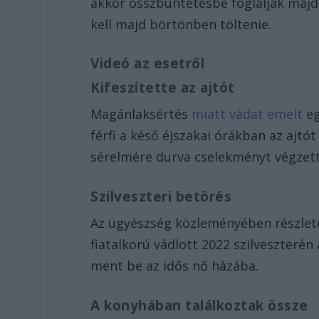
akkor összbüntetésbe foglalják majd a
kell majd börtönben töltenie.
Videó az esetről
Kifeszítette az ajtót
Magánlaksértés
miatt vádat emelt
eg
férfi a késő éjszakai órákban az ajtó
sérelmére durva cselekményt végzett
Szilveszteri betörés
Az ügyészség közleményében részletek
fiatalkorú vádlott 2022 szilveszterén
ment be az idős nő házába.
A konyhában találkoztak össze