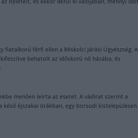
z ítéleteit, és ekkor derül ki valójában, mennyi idő
y fiatalkorú férfi ellen a Miskolci Járási Ügyészség. A
t kifeszítve behatolt az időskorú nő házába, és
.
be menően leírta az esetet. A vádirat szerint a
 a késő éjszakai órákban, egy borsodi kistelepülésen