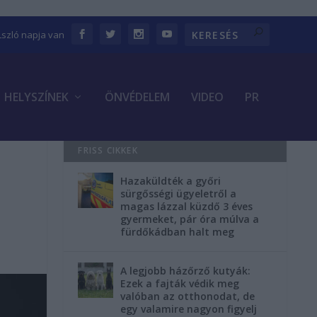
Lszló napja van
HELYSZÍNEK
ÖNVÉDELEM
VIDEO
PR
FRISS CIKKEK
Hazaküldték a győri
sürgősségi ügyeletről a
magas lázzal küzdő 3 éves
gyermeket, pár óra múlva a
fürdőkádban halt meg
A legjobb házőrző kutyák:
Ezek a fajták védik meg
valóban az otthonodat, de
egy valamire nagyon figyelj