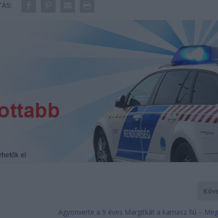
ÁS:
Köv
Agyonverte a 9 éves Margitkát a kamasz fiú – Meg