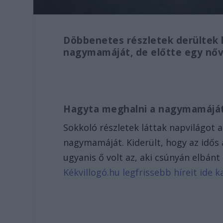
Döbbenetes részletek derültek k
nagymamáját, de előtte egy nőve
Hagyta meghalni a nagymamájá
Sokkoló részletek láttak napvilágot a
nagymamáját. Kiderült, hogy az idős
ugyanis ő volt az, aki csúnyán elbán
Kékvillogó.hu legfrissebb híreit ide ka