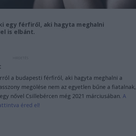
i egy férfiről, aki hagyta meghalni
l is elbánt.
t
rról a budapesti férfiról, aki hagyta meghalni a
 asszony megölése nem az egyetlen bűne a fiatalnak
t egy nővel Csillebércen még 2021 márciusában.
A
ttintva éred el!