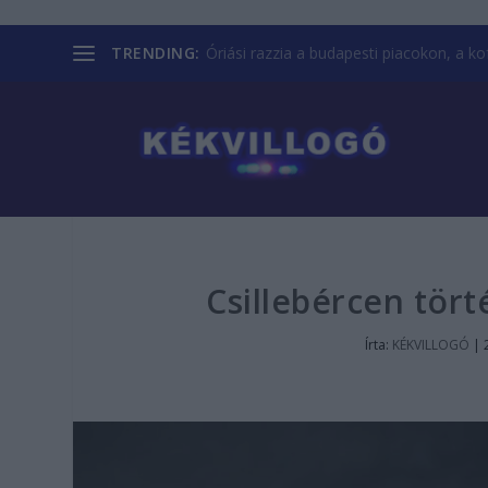
TRENDING:
Óriási razzia a budapesti piacokon, a kofá
Csillebércen tört
Írta:
KÉKVILLOGÓ
|