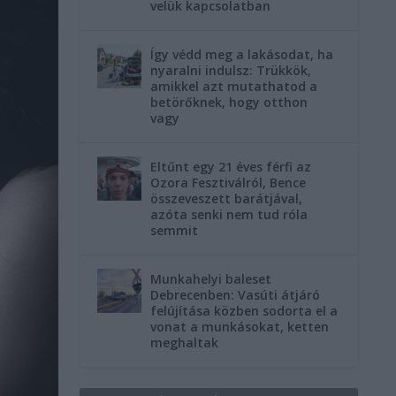
velük kapcsolatban
Így védd meg a lakásodat, ha
nyaralni indulsz: Trükkök,
amikkel azt mutathatod a
betörőknek, hogy otthon
vagy
Eltűnt egy 21 éves férfi az
Ozora Fesztiválról, Bence
összeveszett barátjával,
azóta senki nem tud róla
semmit
Munkahelyi baleset
Debrecenben: Vasúti átjáró
felújítása közben sodorta el a
vonat a munkásokat, ketten
meghaltak