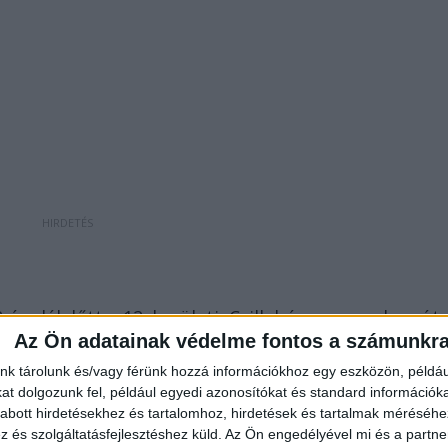
12-én délelőtt a 12. kerületi, Csillebérc gyermekvasút
Az Ön adatainak védelme fontos a számunkr
aútvonalon támadta meg az egyedül kiránduló nőt, aki
nk tárolunk és/vagy férünk hozzá információkhoz egy eszközön, példáu
 a száját, majd a földre nyomta, ahol szorosan
t dolgozunk fel, például egyedi azonosítókat és standard információk
abott hirdetésekhez és tartalomhoz, hirdetések és tartalmak méréséhe
és szolgáltatásfejlesztéshez küld.
Az Ön engedélyével mi és a partne