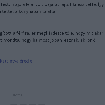
ítést, majd a leláncolt bejárati ajtót kifeszítette. Így
rtettet a konyhában találta.
gított a férfira, és megkérdezte tőle, hogy mit akar.
zt mondta, hogy ha most jóban lesznek, akkor ő
kattintva éred el!