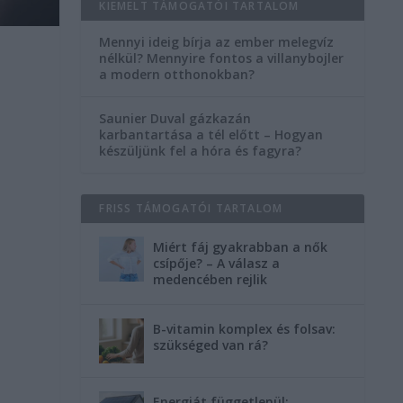
KIEMELT TÁMOGATÓI TARTALOM
Mennyi ideig bírja az ember melegvíz
nélkül? Mennyire fontos a villanybojler
a modern otthonokban?
Saunier Duval gázkazán
karbantartása a tél előtt – Hogyan
készüljünk fel a hóra és fagyra?
FRISS TÁMOGATÓI TARTALOM
Miért fáj gyakrabban a nők
,
csípője? – A válasz a
medencében rejlik
B-vitamin komplex és folsav:
szükséged van rá?
Energiát függetlenül: