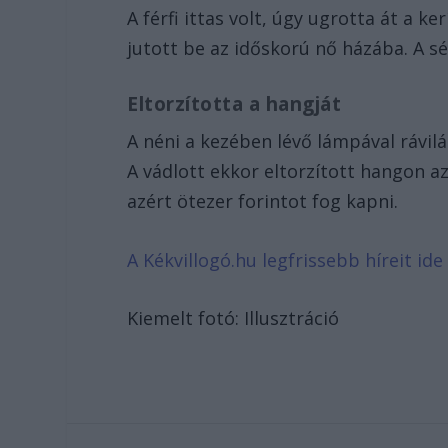
A férfi ittas volt, úgy ugrotta át a ker
jutott be az időskorú nő házába. A sé
Eltorzította a hangját
A néni a kezében lévő lámpával rávilá
A vádlott ekkor eltorzított hangon a
azért ötezer forintot fog kapni.
A Kékvillogó.hu legfrissebb híreit ide 
Kiemelt fotó: Illusztráció