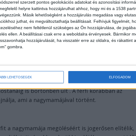
dszerrel szerzett pontos geolokációs adatokat és azonosítási informác
megfelelő helyre kattintva hozzájárulhat ahhoz, hogy mi és a 1538 partne
 végezzünk. Másik lehetőségként a hozzájárulás megadása vagy elutasí
iókhoz juthat, és megváltoztathatja beállításait.
Felhívjuk figyelmét, 
ezeléséhez nem feltétlenül szükséges az Ön hozzájárulása, de jogában 
zói kötelezettségét, nem hívott orvosi segítséget,
zelés ellen. A beállításai csak erre a weboldalra érvényesek. Bármikor m
isszavonhatja hozzájárulását, ha visszatér erre az oldalra, és rákattint a
halálába belenyugodott, ezért 12 év fegyházra
lem" gombra.
ÁBBI LEHETŐSÉGEK
ELFOGADOM
tetést az ítélőtábla nem csökkentené. A TV2 Tények
stanáig is börtönben ült . A férfi korábban az
jnálja, ami a nagymamájával történt.
fit a nagymamája megöléséért is jogerősen elítélik,