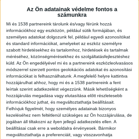
Előkészítő lépések
Az Ön adatainak védelme fontos a
számunkra
Mi és 1538 partnereink tárolunk és/vagy férünk hozzá
Mielőtt bárminek is nekilátnánk, mindenképpen
információkhoz egy eszközön, például sütik formájában, és
az legyen az első dolgunk, hogy leellenőrizzük,
személyes adatokat dolgozunk fel, például egyedi azonosítókat
és standard információkat, amelyeket az eszköz személyre
minden szükséges eszköz és anyag kéznél van-e.
szabott hirdetésekhez és tartalomhoz, hirdetések és tartalmak
Kelleni fog majd körömelő, fólia vagy
méréséhez, közönségmérésekhez és szolgáltatásfejlesztéshez
küld.
Az Ön engedélyével mi és a partnereink eszközleolvasásos
körömfolpack, néhány vattapamacs, egy kis
módszerrel szerzett pontos geolokációs adatokat és azonosítási
tálka, illetve egy
géllakk leoldó folyadék a Nail4U
információkat is felhasználhatunk. A megfelelő helyre kattintva
kínálatából.
hozzájárulhat ahhoz, hogy mi és a 1538 partnereink a fent
leírtak szerint adatkezelést végezzünk. Másik lehetőségként a
hozzájárulás megadása vagy elutasítása előtt részletesebb
Ezt követően nyomkodjuk vissza a géllakkozott
információkhoz juthat, és megváltoztathatja beállításait.
Felhívjuk figyelmét, hogy személyes adatainak bizonyos
körmök körül lévő bőrt bőrfeltolóval! Ennek
kezeléséhez nem feltétlenül szükséges az Ön hozzájárulása, de
köszönhetően ugyanis megfelelően elő tudjuk
jogában áll tiltakozni az ilyen jellegű adatkezelés ellen. A
készíteni a körömlemezt, ráadásul még a
beállításai csak erre a weboldalra érvényesek. Bármikor
megváltoztathatja a preferenciáit, vagy visszavonhatja
sérüléseket is megakadályozhatjuk.