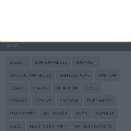
Mit tudnak a keleti e-bike-ok?
HIRDETÉS
CÍMKÉK
BALESET
BORSOD MEGYE
BUDAPEST
BÁCS-KISKUN MEGYE
BÁNTALMAZÁS
BÖRTÖN
CSALÁD
CSALÁS
DEBRECEN
DROG
ELFOGÁS
ELTŰNT
ERŐSZAK
FEJÉR MEGYE
FENYEGETÉS
GYILKOSSÁG
GYŐR
GÁZOLÁS
HALÁL
HALÁLOS BALESET
HALÁLOS GÁZOLÁS