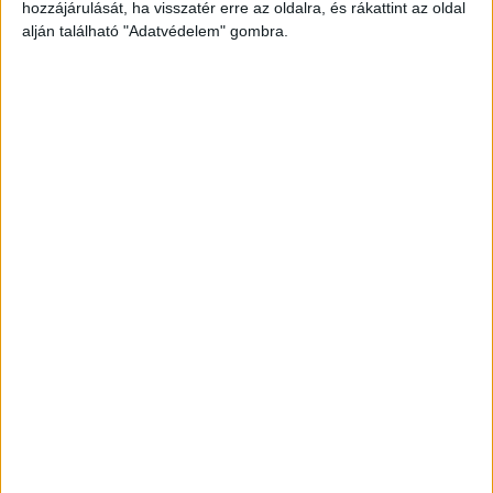
hozzájárulását, ha visszatér erre az oldalra, és rákattint az oldal
alján található "Adatvédelem" gombra.
Aztán vágjuk fel a vattapamacsot kis
négyzetekre, és áztassuk be az acetontartalmú
leoldó folyadékba őket! Fontos, hogy kellően
vastagok legyenek ahhoz, hogy ne ázzanak át, de
elég kicsik ahhoz, hogy elférjenek a körmökön.
Végül pedig tekercseljük körül mindegyik körmöt
egy darab körömfolpackkal vagy fóliával, és
hagyjuk hatni legalább 10-15 percig, amely idő
alatt a géllakk az acetontól sokkal lágyabbá válik,
és könnyebben eltávolítható lesz majd!
A lakk eltávolítása