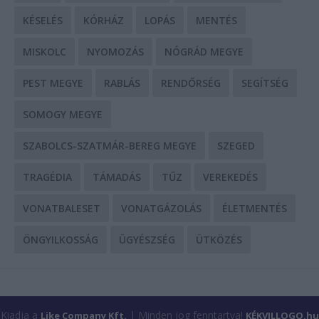
KÉSELÉS
KÓRHÁZ
LOPÁS
MENTÉS
MISKOLC
NYOMOZÁS
NÓGRÁD MEGYE
PEST MEGYE
RABLÁS
RENDŐRSÉG
SEGÍTSÉG
SOMOGY MEGYE
SZABOLCS-SZATMÁR-BEREG MEGYE
SZEGED
TRAGÉDIA
TÁMADÁS
TŰZ
VEREKEDÉS
VONATBALESET
VONATGÁZOLÁS
ÉLETMENTÉS
ÖNGYILKOSSÁG
ÜGYÉSZSÉG
ÜTKÖZÉS
Kiadja a
| Minden jog fenntartva!
Like Company Kft.
KÉKVILLOGO.hu