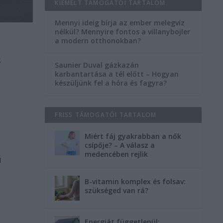
KIEMELT TÁMOGATÓI TARTALOM
Mennyi ideig bírja az ember melegvíz
nélkül? Mennyire fontos a villanybojler
a modern otthonokban?
s
Saunier Duval gázkazán
karbantartása a tél előtt – Hogyan
készüljünk fel a hóra és fagyra?
FRISS TÁMOGATÓI TARTALOM
Miért fáj gyakrabban a nők
csípője? – A válasz a
medencében rejlik
ú
B-vitamin komplex és folsav:
szükséged van rá?
Energiát függetlenül: