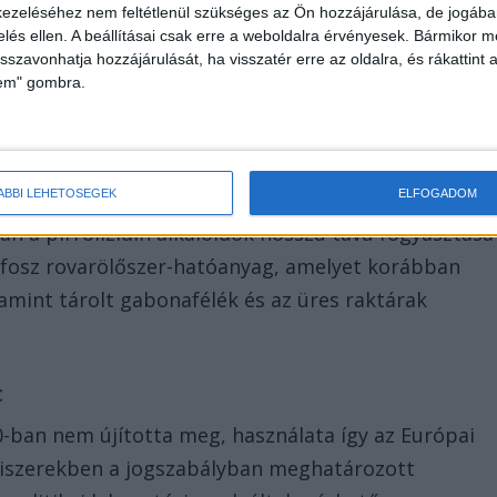
ezeléséhez nem feltétlenül szükséges az Ön hozzájárulása, de jogában 
zelés ellen. A beállításai csak erre a weboldalra érvényesek. Bármikor m
isszavonhatja hozzájárulását, ha visszatér erre az oldalra, és rákattint a
lem" gombra.
ÁBBI LEHETŐSÉGEK
ELFOGADOM
 a pirrolizidin alkaloidok hosszú távú fogyasztása
ifosz rovarölőszer-hatóanyag, amelyet korábban
lamint tárolt gabonafélék és az üres raktárak
t
0-ban nem újította meg, használata így az Európai
iszerekben a jogszabályban meghatározott