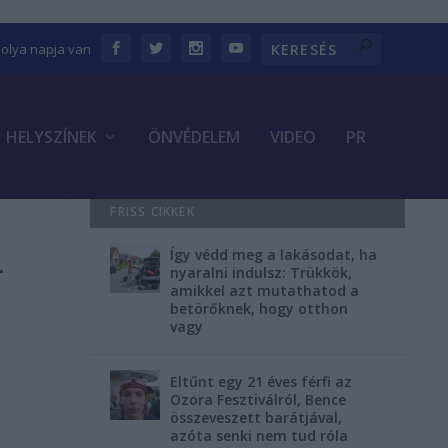
bolya napja van
HELYSZÍNEK
ÖNVÉDELEM
VIDEO
PR
FRISS CIKKEK
Így védd meg a lakásodat, ha
r
nyaralni indulsz: Trükkök,
amikkel azt mutathatod a
betörőknek, hogy otthon
vagy
Eltűnt egy 21 éves férfi az
Ozora Fesztiválról, Bence
összeveszett barátjával,
azóta senki nem tud róla