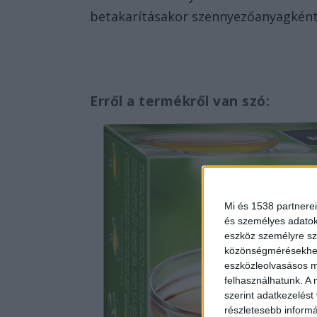
betakarításakor szennyezőanyagként
Erről a termékről van szó:
Mi és 1538 partnerei
és személyes adatoka
eszköz személyre sz
közönségmérésekhez 
eszközleolvasásos mó
felhasználhatunk. A 
szerint adatkezelést
részletesebb informác