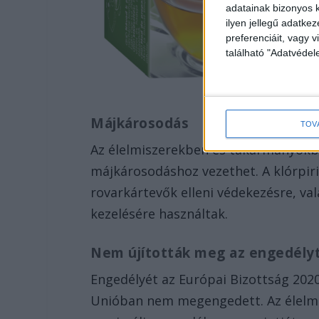
adatainak bizonyos k
ilyen jellegű adatke
preferenciáit, vagy v
található "Adatvéde
Májkárosodás
TOV
Az élelmiszerekben és takarmányokban
májkárosodáshoz vezethet. A klórpir
rovarkártevők elleni védekezésre, va
kezelésére használtak.
Nem újították meg az engedély
Engedélyét az Európai Bizottság 202
Unióban nem megengedett. Az élelm