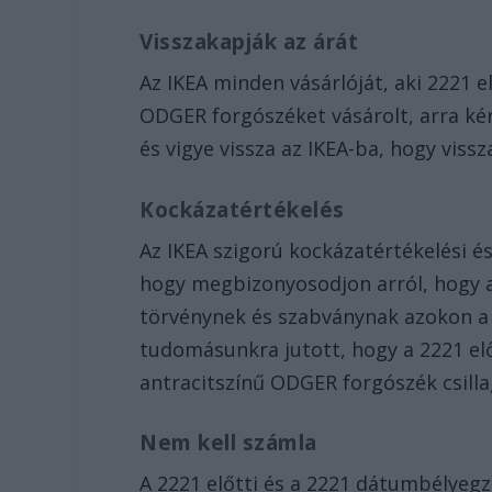
Visszakapják az árát
Az IKEA minden vásárlóját, aki 2221 e
ODGER forgószéket vásárolt, arra kér
és vigye vissza az IKEA-ba, hogy viss
Kockázatértékelés
Az IKEA szigorú kockázatértékelési és
hogy megbizonyosodjon arról, hogy 
törvénynek és szabványnak azokon a p
tudomásunkra jutott, hogy a 2221 elő
antracitszínű ODGER forgószék csilla
Nem kell számla
A 2221 előtti és a 2221 dátumbélyegz