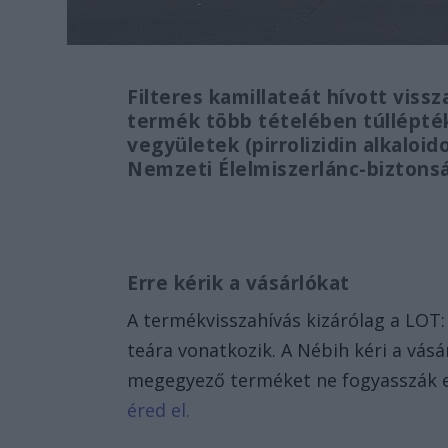
Filteres kamillateát hívott viss
termék több tételében túllépt
vegyületek (pirrolizidin alkaloid
Nemzeti Élelmiszerlánc-biztonsá
Erre kérik a vásárlókat
A termékvisszahívás kizárólag a LOT:
teára vonatkozik. A Nébih kéri a vásá
megegyező terméket ne fogyasszák e
éred el.