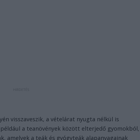
yén visszaveszik, a vételárat nyugta nélkül is
dok például a teanövények között elterjedő gyomokból,
k, amelyek a teák és gyógyteák alapanyagainak