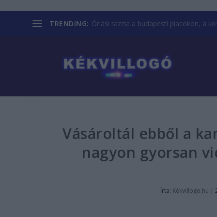
TRENDING:
Óriási razzia a budapesti piacokon, a kofá
Vásároltál ebből a k
nagyon gyorsan vid
Írta:
Kékvillogo.hu
|