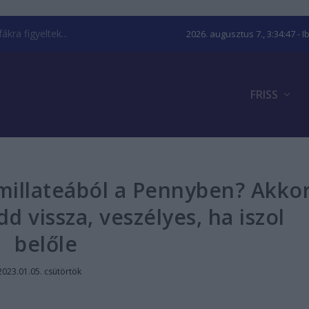
kra figyeltek...
2026. augusztus 7., 3:34:48
- I
FRISS
amillateából a Pennyben? Akko
d vissza, veszélyes, ha iszol
belőle
2023.01.05. csütörtök