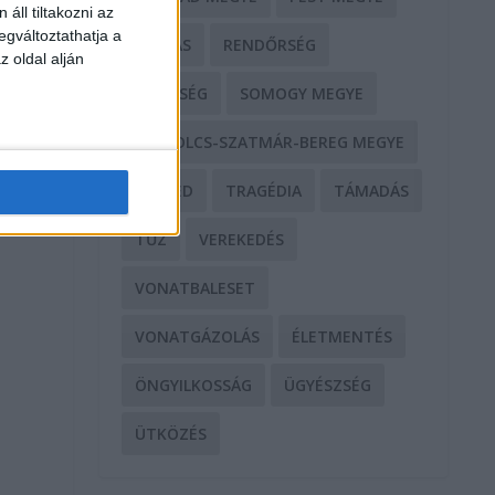
áll tiltakozni az
egváltoztathatja a
RABLÁS
RENDŐRSÉG
z oldal alján
SEGÍTSÉG
SOMOGY MEGYE
SZABOLCS-SZATMÁR-BEREG MEGYE
SZEGED
TRAGÉDIA
TÁMADÁS
TŰZ
VEREKEDÉS
VONATBALESET
VONATGÁZOLÁS
ÉLETMENTÉS
ÖNGYILKOSSÁG
ÜGYÉSZSÉG
ÜTKÖZÉS