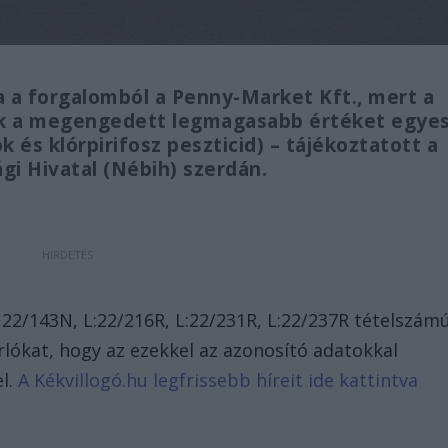
za a forgalomból a Penny-Market Kft., mert a
ék a megengedett legmagasabb értéket egye
ok és klórpirifosz peszticid) – tájékoztatott a
gi Hivatal (Nébih) szerdán.
 22/143N, L:22/216R, L:22/231R, L:22/237R tételszám
rlókat, hogy az ezekkel az azonosító adatokkal
l.
A Kékvillogó.hu legfrissebb híreit ide kattintva