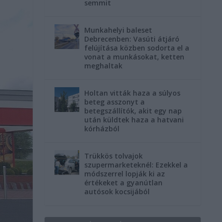
semmit
Munkahelyi baleset
Debrecenben: Vasúti átjáró
felújítása közben sodorta el a
vonat a munkásokat, ketten
meghaltak
Holtan vitták haza a súlyos
beteg asszonyt a
betegszállítók, akit egy nap
után küldtek haza a hatvani
kórházból
Trükkös tolvajok
szupermarketeknél: Ezekkel a
módszerrel lopják ki az
értékeket a gyanútlan
autósok kocsijából