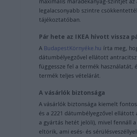
maximális maradékanyag-szintjét az 
legalacsonyabb szintre csökkentetté
tájékoztatóban.
Pár hete az IKEA hívott vissza 
A
BudapestKörnyéke.hu
írta meg, hog
dátumbélyegzővel ellátott antracitsz
függessze fel a termék használatát, é
termék teljes vételárát.
A vásárlók biztonsága
A vásárlók biztonsága kiemelt fontoss
és a 2221 dátumbélyegzővel ellátott 
a gyártás hetét jelöli), mivel fennáll 
eltörik, ami esés- és sérülésveszéllye