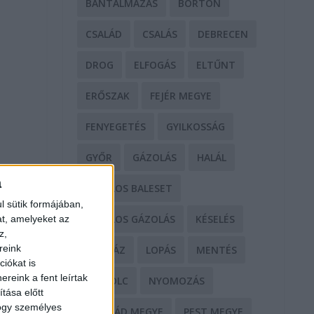
BÁNTALMAZÁS
BÖRTÖN
CSALÁD
CSALÁS
DEBRECEN
DROG
ELFOGÁS
ELTŰNT
ERŐSZAK
FEJÉR MEGYE
FENYEGETÉS
GYILKOSSÁG
GYŐR
GÁZOLÁS
HALÁL
a
HALÁLOS BALESET
l sütik formájában,
HALÁLOS GÁZOLÁS
KÉSELÉS
at, amelyeket az
z,
reink
KÓRHÁZ
LOPÁS
MENTÉS
iókat is
reink a fent leírtak
MISKOLC
NYOMOZÁS
tása előtt
hogy személyes
NÓGRÁD MEGYE
PEST MEGYE