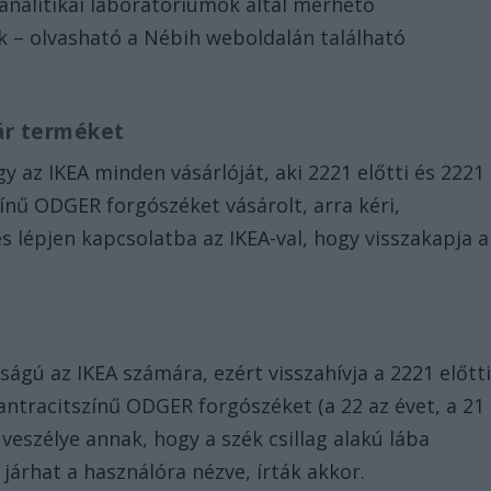
analitikai laboratóriumok által mérhető
k – olvasható a Nébih weboldalán található
pár terméket
y az IKEA minden vásárlóját, aki 2221 előtti és 2221
ínű ODGER forgószéket vásárolt, arra kéri,
s lépjen kapcsolatba az IKEA-val, hogy visszakapja a
ágú az IKEA számára, ezért visszahívja a 2221 előtt
antracitszínű ODGER forgószéket (a 22 az évet, a 21
a veszélye annak, hogy a szék csillag alakú lába
l járhat a használóra nézve, írták akkor.