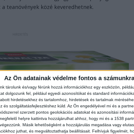
 a teanövények közé keveredhetnek.
Az Ön adatainak védelme fontos a számunkr
nk tárolunk és/vagy férünk hozzá információkhoz egy eszközön, példáu
t dolgozunk fel, például egyedi azonosítókat és standard információk
abott hirdetésekhez és tartalomhoz, hirdetések és tartalmak méréséhe
és szolgáltatásfejlesztéshez küld.
Az Ön engedélyével mi és a partne
dszerrel szerzett pontos geolokációs adatokat és azonosítási informác
megfelelő helyre kattintva hozzájárulhat ahhoz, hogy mi és a 1538 partne
 végezzünk. Másik lehetőségként a hozzájárulás megadása vagy elutasí
iókhoz juthat, és megváltoztathatja beállításait.
Felhívjuk figyelmét, 