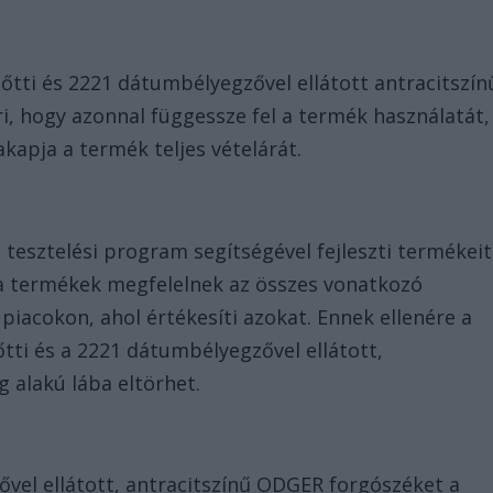
lőtti és 2221 dátumbélyegzővel ellátott antracitszín
i, hogy azonnal függessze fel a termék használatát,
zakapja a termék teljes vételárát.
 tesztelési program segítségével fejleszti termékeit
a termékek megfelelnek az összes vonatkozó
iacokon, ahol értékesíti azokat. Ennek ellenére a
tti és a 2221 dátumbélyegzővel ellátott,
g alakú lába eltörhet.
ővel ellátott, antracitszínű ODGER forgószéket a